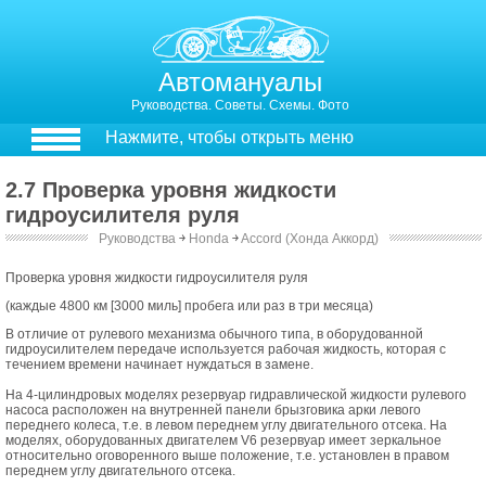
Автомануалы
Руководства. Советы. Схемы. Фото
Нажмите, чтобы открыть меню
2.7 Проверка уровня жидкости
гидроусилителя руля
Руководства
￫
Honda
￫
Accord (Хонда Аккорд)
Проверка уровня жидкости гидроусилителя руля
(каждые 4800 км [3000 миль] пробега или раз в три месяца)
В отличие от рулевого механизма обычного типа, в оборудованной
гидроусилителем передаче используется рабочая жидкость, которая с
течением времени начинает нуждаться в замене.
На 4-цилиндровых моделях резервуар гидравлической жидкости рулевого
насоса расположен на внутренней панели брызговика арки левого
переднего колеса, т.е. в левом переднем углу двигательного отсека. На
моделях, оборудованных двигателем V6 резервуар имеет зеркальное
относительно оговоренного выше положение, т.е. установлен в правом
переднем углу двигательного отсека.