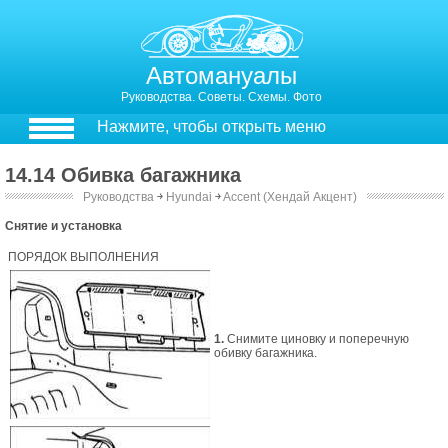
Автомануалы
Руководства. Советы. Схемы. Фото
Нажмите, чтобы открыть меню
14.14 Обивка багажника
Руководства
￫
Hyundai
￫
Accent (Хендай Акцент)
14.14. Обивка багажника
Снятие и установка
ПОРЯДОК ВЫПОЛНЕНИЯ
1.
Снимите циновку и поперечную
обивку багажника.