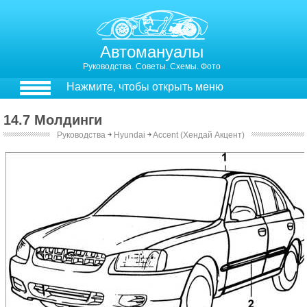
Автомануалы
Руководства. Советы. Схемы. Фото
Нажмите, чтобы открыть меню
14.7 Молдинги
Руководства
￫
Hyundai
￫
Accent (Хендай Акцент)
14.7. Молдинги