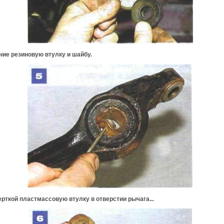
ие резиновую втулку и шайбу.
рткой пластмассовую втулку в отверстии рычага...