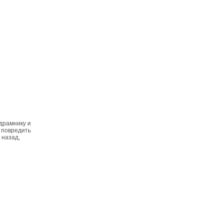
драмнику и
е повредить
 назад,