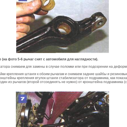
ее (на фото 5-6 рычаг снят с автомобиля для наглядности).
затора снимаем для замены в случае поломки или при подозрении на дефор
йки крепления штанги к обоим рычагам и снимаем задние шайбы и резиновые
нштейны крепления втулок штанги стабилизатора от подрамника, как показа
один из рычагов (второй отсоединять не нужно) от кронштейна подрамника (