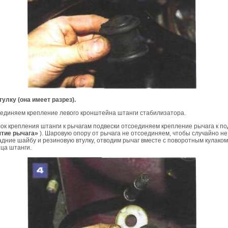
втулку (она имеет разрез).
оединяем крепление левого кронштейна штанги стабилизатора.
ок крепления штанги к рычагам подвески отсоединяем крепление рычага к по
тие рычага»
). Шаровую опору от рычага не отсоединяем, чтобы случайно н
адние шайбу и резиновую втулку, отводим рычаг вместе с поворотным кулаком
нца штанги.