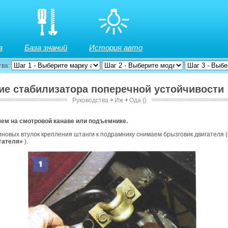
а
База знаний
История авто
тва:
тие стабилизатора поперечной устойчивости
Руководства
￫
Иж
￫
Ода ()
и
ем на смотровой канаве или подъемнике.
новых втулок крепления штанги к подрамнику снимаем брызговик двигателя 
гателя»
).