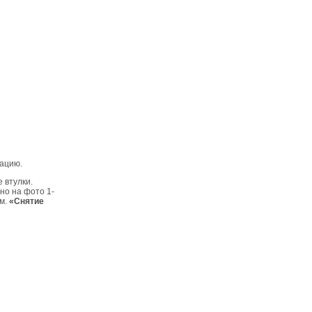
мацию.
 втулки.
но на фото 1-
см.
«Снятие