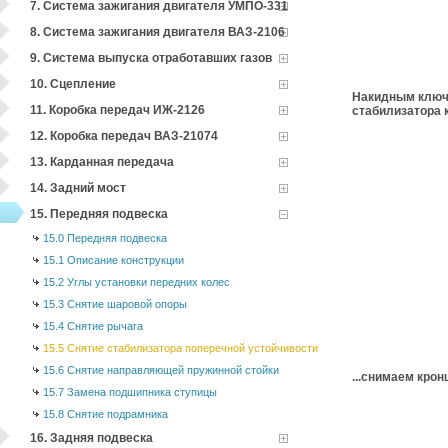
7. Система зажигания двигателя УМПО-331
8. Система зажигания двигателя ВАЗ-2106
9. Система выпуска отработавших газов
10. Сцепление
Накидным ключо
11. Коробка передач ИЖ-2126
стабилизатора к
12. Коробка передач ВАЗ-21074
13. Карданная передача
14. Задний мост
15. Передняя подвеска
15.0 Передняя подвеска
15.1 Описание конструкции
15.2 Углы установки передних колес
15.3 Снятие шаровой опоры
15.4 Снятие рычага
15.5 Снятие стабилизатора поперечной устойчивости
15.6 Снятие направляющей пружинной стойки
...снимаем крон
15.7 Замена подшипника ступицы
15.8 Снятие подрамника
16. Задняя подвеска