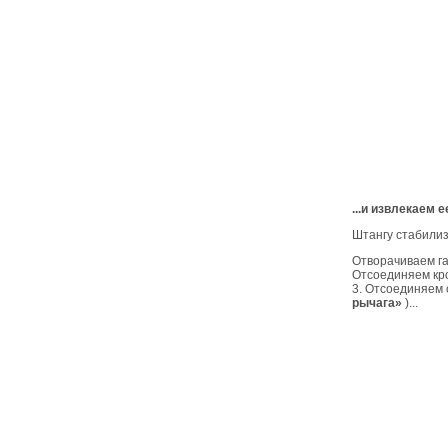
...и извлекаем 
Штангу стабили
Отворачиваем га
Отсоединяем кро
3. Отсоединяем 
рычага»
)...