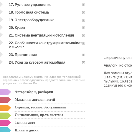
17. Рулевое управление
18. Тормозная система
19. Электрооборудование
20. Кузов
21. Система вентиляции и отопления
22. Особенности конструкции автомобиля
ИЖ-2717
23. Приложение
...и резиновую 
24. Уход за кузовом автомобиля
Аналогично отс
Для замены втул
Предлагаем Вашему вниманию адресно-телефонный
штанге (см.
«Сня
справочник автопредприятий предоставляющих товары и
пыльник. Сняв з
услуги автомобилям Иж:
сдвинув его с ко
Авторазборы, разборки
Магазины автозапчастей
Сервисы, технич. обслуживание
Сигнализации, пр.уг. системы
Тюнинг авто
Шины и диски