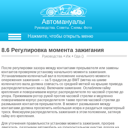
Автомануалы
Руководства. Советы. Схемы. Фото
Нажмите, чтобы открыть меню
8.6 Регулировка момента зажигания
Руководства
￫
Иж
￫
Ода ()
8.6. Регулировка момента зажигания
После регулировки зазора между контактами прерывателя или замены
контактов проверяем установку начального момента зажигания.
Устанавливаем коленчатый вал в положение начального момента
опережения зажигания — за 5 градусов до ВМТ (метка на шкиве
коленчатого вала должна совпасть со средней меткой на крышке привода
распределительного вала). Включаем зажигание. Ослабляем гайку
крепления и поворачиваем корпус распределителя по часовой стрелке до
упора. Прижимаем ротор рукой против часовой стрелки и медленно
поворачиваем корпус распределителя также против часовой стрелки до
размыкания контактов прерывателя. В момент размыкания между
контактами должна проскочить небольшая искра и раздаться характерный
треск. Фиксируем распределитель зажигания в этом положении, затянув
гайку его крепления.
Для уточнения правильности установки момента зажигания, прогрев
двигатель, разгоняем автомобиль на горизонтальном участке дороги на