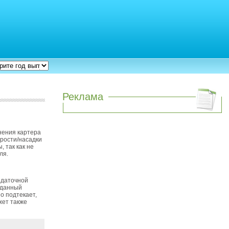
Реклама
нения картера
орости/насадки
 так как не
ля.
здаточной
з данный
о подтекает,
жет также