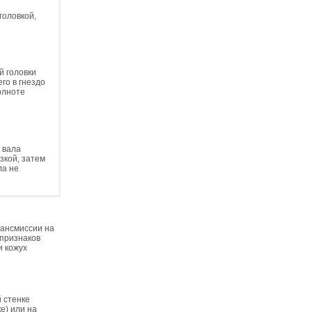
головкой,
.
й головки
го в гнездо
олноте
 вала
зкой, затем
ла не
рансмиссии на
 признаков
и кожух
 стенке
е) или на