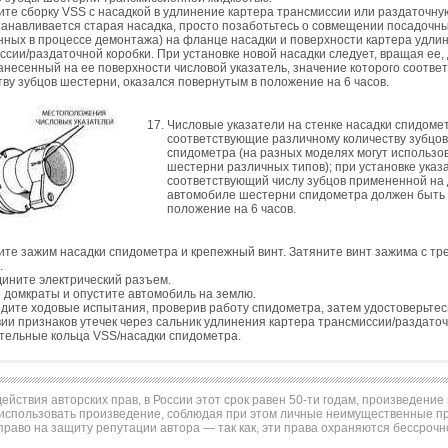
ите сборку VSS с насадкой в удлинение картера трансмиссии или раздаточную
танавливается старая насадка, просто позаботьтесь о совмещении посадочн
нных в процессе демонтажа) на фланце насадки и поверхности картера удли
ссии/раздаточной коробки. При установке новой насадки следует, вращая ее,
анесенный на ее поверхности числовой указатель, значение которого соотве
тву зубцов шестерни, оказался повернутым в положение на 6 часов.
Числовые указатели на стенке насадки спидоме
соответствующие различному количеству зубцо
спидометра (на разных моделях могут использо
шестерни различных типов); при установке указ
соответствующий числу зубцов примененной на
автомобиле шестерни спидометра должен быть 
положение на 6 часов.
ите зажим насадки спидометра и крепежный винт. Затяните винт зажима с т
.
ините электрический разъем.
 домкраты и опустите автомобиль на землю.
дите ходовые испытания, проверив работу спидометра, затем удостоверьтес
вии признаков утечек через сальник удлинения картера трансмиссии/раздаточ
тельные кольца VSS/насадки спидометра.
ействия авторских прав, в России этот срок равен 50-ти годам, произведени
использовать произведение, соблюдая при этом личные неимущественные пра
право на защиту репутации автора — так как, эти права охраняются бессрочн