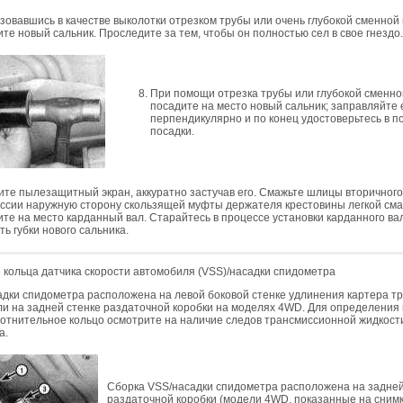
зовавшись в качестве выколотки отрезком трубы или очень глубокой сменной 
ите новый сальник. Проследите за тем, чтобы он полностью сел в свое гнездо
При помощи отрезка трубы или глубокой сменно
посадите на место новый сальник; заправляйте е
перпендикулярно и по конец удостоверьтесь в п
посадки.
ите пылезащитный экран, аккуратно застучав его. Смажьте шлицы вторичного
ссии наружную сторону скользящей муфты держателя крестовины легкой сма
ите на место карданный вал. Старайтесь в процессе установки карданного ва
ть губки нового сальника.
кольца датчика скорости автомобиля (VSS)/насадки спидометра
дки спидометра расположена на левой боковой стенке удлинения картера т
и на задней стенке раздаточной коробки на моделях 4WD. Для определения
лотнительное кольцо осмотрите на наличие следов трансмиссионной жидкост
а.
Сборка VSS/насадки спидометра расположена на задней
раздаточной коробки (модели 4WD, показанные на снимк