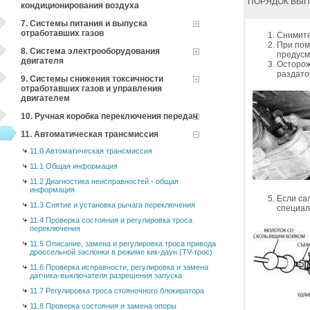
ПОРЯДОК ВЫ
кондиционирования воздуха
7. Системы питания и выпуска
отработавших газов
Снимите
При пом
8. Система электрооборудования
предусм
двигателя
Осторож
раздато
9. Системы снижения токсичности
отработавших газов и управления
двигателем
10. Ручная коробка переключения передач
11. Автоматическая трансмиссия
11.0 Автоматическая трансмиссия
11.1 Общая информация
11.2 Диагностика неисправностей - общая
информация
Если са
11.3 Снятие и установка рычага переключения
специал
11.4 Проверка состояния и регулировка троса
переключения
11.5 Описание, замена и регулировка троса привода
дроссельной заслонки в режиме кик-даун (TV-трос)
11.6 Проверка исправности, регулировка и замена
датчика-выключателя разрешения запуска
11.7 Регулировка троса стояночного блокиратора
11.8 Проверка состояния и замена опоры