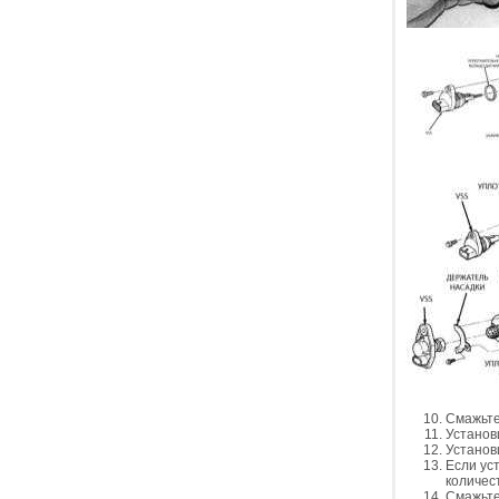
Смажьте
Установ
Установ
Если ус
количес
Смажьте