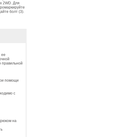
ях 2WD. Для
 промаркируйте
айте болт (3).
 ее
очной
 о правильной
при помощи
бходимо с
крюком на
ть