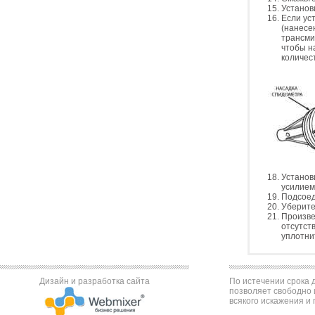
Установ
Если ус
(нанесе
трансми
чтобы н
количес
Установ
усилием
Подсоед
Уберите
Произве
отсутст
уплотни
Дизайн и разработка сайта
По истечении срока д
позволяет свободно 
всякого искажения и 