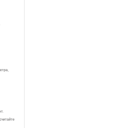
,
етра,
т.
осчитайте