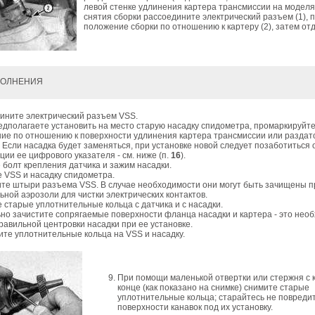
левой стенке удлинения картера трансмиссии на модел
снятия сборки рассоедините электрический разъем (1),
положение сборки по отношению к картеру (2), затем отд
ПОЛНЕНИЯ
ините электрический разъем VSS.
едполагаете установить на место старую насадку спидометра, промаркируйте
ие по отношению к поверхности удлинения картера трансмиссии или раздат
; Если насадка будет заменяться, при установке новой следует позаботиться
ции ее цифрового указателя - см. ниже (п.
16
).
 болт крепления датчика и зажим насадки.
 VSS и насадку спидометра.
те штыри разъема VSS. В случае необходимости они могут быть зачищены 
ьной аэрозоли для чистки электрических контактов.
 старые уплотнительные кольца с датчика и с насадки.
но зачистите сопрягаемые поверхности фланца насадки и картера - это нео
равильной центровки насадки при ее установке.
ите уплотнительные кольца на VSS и насадку.
При помощи маленькой отвертки или стержня с 
конце (как показано на снимке) снимите старые
уплотнительные кольца; старайтесь не повреди
поверхности канавок под их установку.