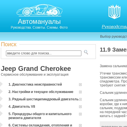
Автомануалы
Руководств
Руководства. Советы. Схемы. Фото
Выбор руководс
Поиск
11.9 Зам
Замена сальник
Jeep Grand Cherokee
Утечки трансмис
Сервисное обслуживание и эксплуатация
трансмиссии или
спидометра. Про
1. Диагностика неисправностей
требуют снятия 
2. Настройки и текущее обслуживание
Сальник удлине
3. Рядный шестицилиндровый двигатель
Сальник удлинен
коробки, где к 
4. Двигатель V8
сальник, поддом
на передней час
5. Процедуры общего и капитального
капать с задней
ремонта двигателя
6. Системы охлаждения, отопления и