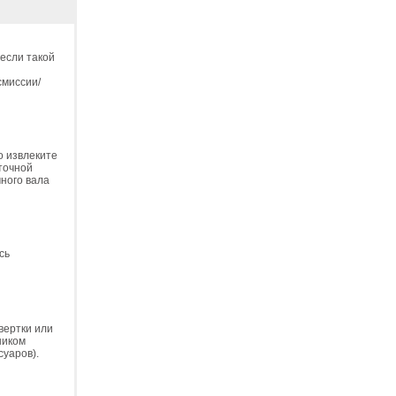
если такой
смиссии/
.
о извлеките
аточной
чного вала
сь
вертки или
ником
суаров).