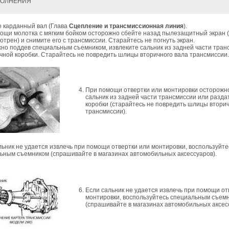
ПОЛНЕНИЯ
 карданный вал (Глава
Сцепление и трансмиссионная линия
).
ощи молотка с мягким бойком осторожно сбейте назад пылезащитный экран (
отрен) и снимите его с трансмиссии. Старайтесь не погнуть экран.
но поддев специальным съемником, извлеките сальник из задней части тран
чной коробки. Старайтесь не повредить шлицы вторичного вала трансмиссии
При помощи отвертки или монтировки осторожн
сальник из задней части трансмиссии или разд
коробки (старайтесь не повредить шлицы втори
трансмиссии).
льник не удается извлечь при помощи отвертки или монтировки, воспользуйте
ьным съемником (спрашивайте в магазинах автомобильных аксессуаров).
Если сальник не удается извлечь при помощи от
монтировки, воспользуйтесь специальным съем
(спрашивайте в магазинах автомобильных аксес