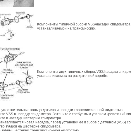
Компоненты типичной сборки VSS/насадки спидометра
устанавливаемой на трансмиссию.
Компоненты двух типичных сборок VSS/насадки спидом
устанавливаемых на раздаточной коробке.
 уплотнительные кольца датчика и насадки трансмиссионной жидкостью.
ите VSS в насадку спидометра. Затяните с требуемым усилием крепежный вин
ите в насадку шестерню спидометра.
танавливается новая насадка, перед установки ее в сборе с датчиком (VSS) с
тво зубцов на шестерне спидометра.
 зубцы шестерни трансмиссионной жидкостью.