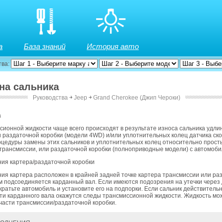
а
База знаний
История авто
тва:
ена сальника
Руководства
￫
Jeep
￫
Grand Cherokee (Джип Чероки)
а
сионной жидкости чаще всего происходят в результате износа сальника удли
 раздаточной коробки (модели 4WD) и/или уплотнительных колец датчика ск
цедуры замены этих сальников и уплотнительных колец относительно просты,
трансмиссии, или раздаточной коробки (полноприводные модели) с автомоби
ния картера/раздаточной коробки
ия картера расположен в крайней задней точке картера трансмиссии или ра
ним подсоединяется карданный вал. Если имеются подозрения на утечки чере
кратьте автомобиль и установите его на подпорки. Если сальник действительн
ти карданного вала окажутся следы трансмиссионной жидкости. Жидкость мо
 части трансмиссии/раздаточной коробки.