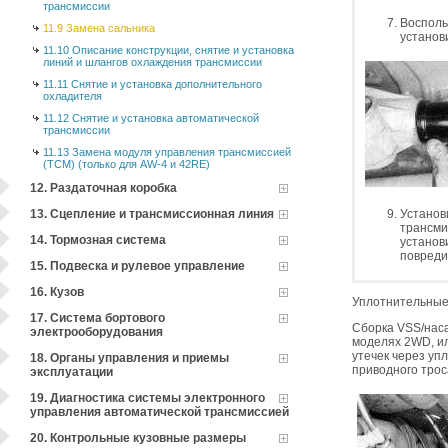
трансмиссии
Восполь
11.9 Замена сальника
установ
11.10 Описание конструкции, снятие и установка
линий и шлангов охлаждения трансмиссии
11.11 Снятие и установка дополнительного
охладителя
11.12 Снятие и установка автоматической
трансмиссии
11.13 Замена модуля управления трансмиссией
(ТСМ) (только для АW-4 и 42RЕ)
12. Раздаточная коробка
13. Сцепление и трансмиссионная линия
Установ
трансми
14. Тормозная система
установ
повреди
15. Подвеска и рулевое управление
16. Кузов
Уплотнительные 
17. Система бортового
Сборка VSS/наса
электрооборудования
моделях 2WD, ил
утечек через уп
18. Органы управления и приемы
приводного трос
эксплуатации
19. Диагностика системы электронного
управления автоматической трансмиссией
20. Контрольные кузовные размеры