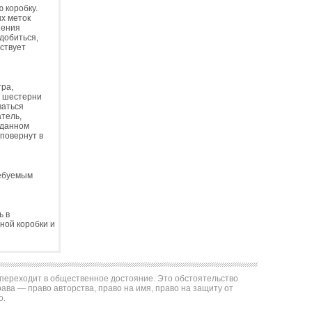
 коробку.
ых меток
нения
 добиться,
тствует
тра,
в шестерни
ваться
атель,
 данном
повернут в
ребуемым
ь в
ной коробки и
е переходит в общественное достояние. Это обстоятельство
ва — право авторства, право на имя, право на защиту от
о.