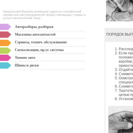
Предлагаем Вашему вниманию адресно-телефонный
справочник автопредприятий предоставляющих товары и
услуги автомобилям Jeep:
Авторазборы, разборки
Магазины автозапчастей
ПОРЯДОК ВЫ
Сервисы, технич. обслуживание
Рассоед
Сигнализации, пр.уг. системы
Если пр
положен
Тюнинг авто
коробки
Шины и диски
ориента
Отдайте
Снимите
Осмотри
специал
Снимите
Тщатель
целью п
Установ