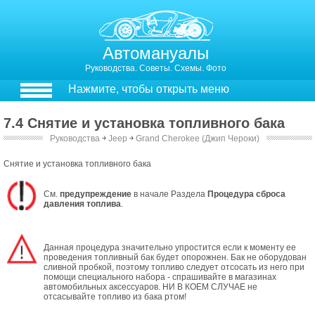
Автомануалы
Руководства. Советы. Схемы. Фото
Нажмите, чтобы открыть меню
7.4 Снятие и установка топливного бака
Руководства
￫
Jeep
￫
Grand Cherokee (Джип Чероки)
Снятие и установка топливного бака
См.
предупреждение
в начале Раздела
Процедура сброса
давления топлива
.
Данная процедура значительно упростится если к моменту ее
проведения топливный бак будет опорожнен. Бак не оборудован
сливной пробкой, поэтому топливо следует отсосать из него при
помощи специального набора - спрашивайте в магазинах
автомобильных аксессуаров. НИ В КОЕМ СЛУЧАЕ не
отсасывайте топливо из бака ртом!