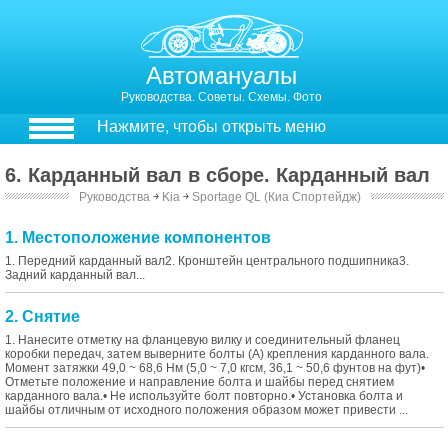
Автомануалы
Руководства. Советы. Схемы. Фото
Нажмите, чтобы открыть меню
6. Карданный вал в сборе. Карданный вал
Руководства
￫
Kia
￫
Sportage QL (Киа Спортейдж)
1. Местоположение компонентов
1. Передний карданный вал2. Кронштейн центрального подшипника3.
Задний карданный вал...
2. Снятие
1. Нанесите отметку на фланцевую вилку и соединительный фланец
коробки передач, затем выверните болты (А) крепления карданного вала.
Момент затяжки 49,0 ~ 68,6 Нм (5,0 ~ 7,0 кгсм, 36,1 ~ 50,6 фунтов на фут)•
Отметьте положение и направление болта и шайбы перед снятием
карданного вала.• Не используйте болт повторно.• Установка болта и
шайбы отличным от исходного положения образом может привести ...