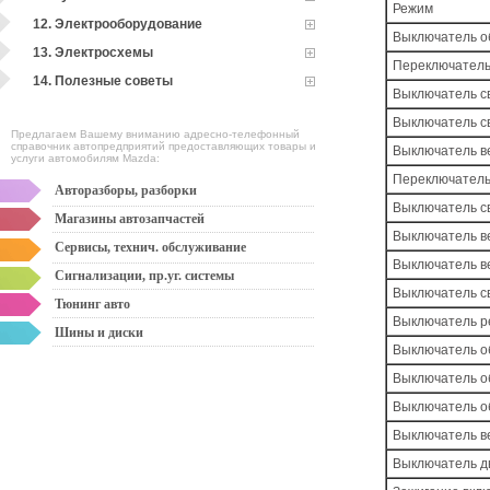
Режим
12. Электрооборудование
Выключатель об
13. Электросхемы
Переключатель
14. Полезные советы
Выключатель с
Выключатель с
Предлагаем Вашему вниманию адресно-телефонный
справочник автопредприятий предоставляющих товары и
Выключатель в
услуги автомобилям Mazda:
Переключатель
Авторазборы, разборки
Выключатель с
Магазины автозапчастей
Выключатель в
Сервисы, технич. обслуживание
Выключатель в
Сигнализации, пр.уг. системы
Выключатель с
Тюнинг авто
Выключатель р
Шины и диски
Выключатель о
Выключатель об
Выключатель о
Выключатель в
Выключатель д