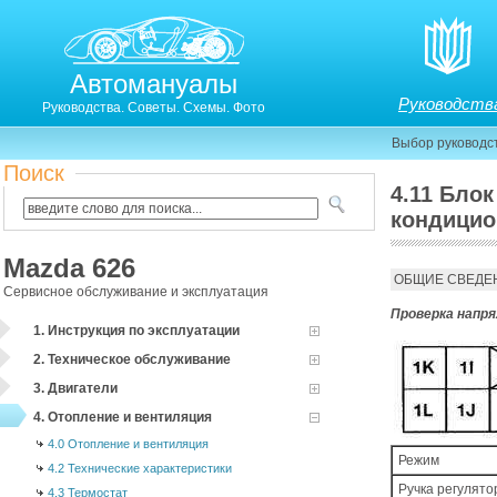
Автомануалы
Руководств
Руководства. Советы. Схемы. Фото
Выбор руководс
Поиск
4.11 Бло
кондици
Mazda 626
4.11. Блок управления обогревателем и воздушны
ОБЩИЕ СВЕДЕ
Сервисное обслуживание и эксплуатация
Проверка напря
1. Инструкция по эксплуатации
2. Техническое обслуживание
3. Двигатели
4. Отопление и вентиляция
4.0 Отопление и вентиляция
Режим
4.2 Технические характеристики
Ручка регулят
4.3 Термостат