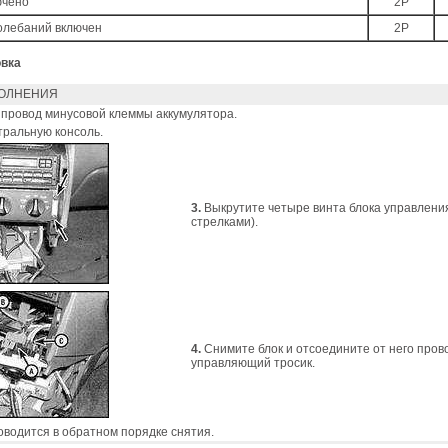
ючено
2P
олебаний включен
2P
овка
ОЛНЕНИЯ
провод минусовой клеммы аккумулятора.
ральную консоль.
3.
Выкрутите четыре винта блока управлени
стрелками).
4.
Снимите блок и отсоедините от него пров
управляющий тросик.
оводится в обратном порядке снятия.