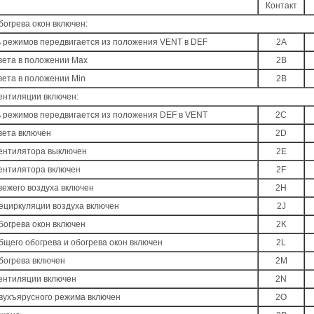
Контакт
огрева окон включен:
 режимов передвигается из положения VENT в DEF
2A
вета в положении Mах
2B
вета в положении Min
2B
ентиляции включен:
 режимов передвигается из положения DEF в VENT
2C
вета включен
2D
ентилятора выключен
2E
ентилятора включен
2F
вежего воздуха включен
2H
ециркуляции воздуха включен
2J
богрева окон включен
2K
щего обогрева и обогрева окон включен
2L
богрева включен
2M
ентиляции включен
2N
вухъярусного режима включен
2O