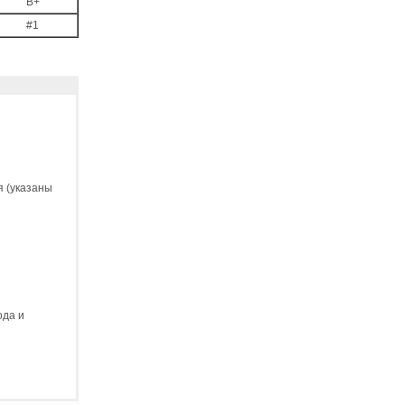
B+
#1
я (указаны
ода и