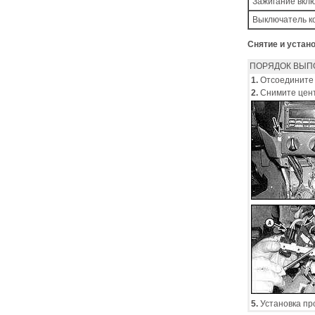
Зажигание вкл
Выключатель к
Снятие и устан
ПОРЯДОК ВЫП
1.
Отсоедините 
2.
Снимите цент
5.
Установка пр