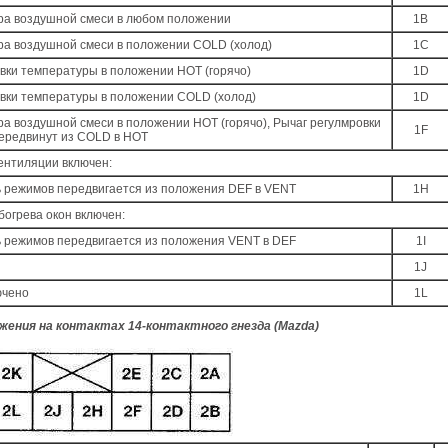
ора воздушной смеси в любом положении
1B
ора воздушной смеси в положении COLD (холод)
1C
вки температуры в положении HOT (горячо)
1D
овки температуры в положении COLD (холод)
1D
ра воздушной смеси в положении HOT (горячо), Рычаг регулмровки
1F
ередвинут из COLD в HOT
ентиляции включен:
 режимов передвигается из положения DEF в VENT
1H
огрева окон включен:
 режимов передвигается из положения VENT в DEF
1I
1J
ючено
1L
жения на контактах 14-контактного гнезда (Мazda)