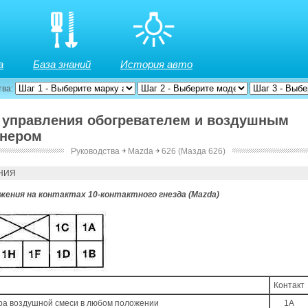
а
База знаний
История авто
тва:
к управления обогревателем и воздушным
онером
Руководства
￫
Mazda
￫
626 (Мазда 626)
м кондиционером
НИЯ
жения на контактах 10-контактного гнезда (Mazda)
Контакт
ора воздушной смеси в любом положении
1A