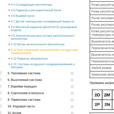
4.4 Охлаждающие вентиляторы
Ручка регулят
4.5 Радиатор и расширительный бачок
Ручка регулят
4.6 Водяной насос
Рычаг регулиро
4.7 Датчик температуры охлаждающей жидкости
Рычаг регулир
4.8 Масляный радиатор двигателя (6-цилиндровые
модели)
Ручка регулято
температуры п
4.9 Электрическая цепь мотора нагнетательного
вентилятора
Выключатель в
4.10 Мотор нагнетательного вентилятора
Переключатель
4.11 Блок управления обогревателем и воздушным
кондиционером
Выключатель об
4.12 Радиатор обогревателя
Переключатель
4.13. Системы воздушного кондиционирования и
обогрева
Любой режим
5. Топливная система
Зажигание вкл
6. Выхлопная система
Проверка напря
7. Коробки передач
8. Сцепление и полуоси
9. Тормозная система
10. Ходовая часть
11. Кузов