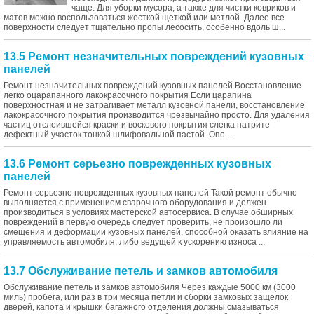
чаще. Для уборки мусора, а также для чистки ковриков и
матов можно воспользоваться жесткой щеткой или метлой. Далее все
поверхности следует тщательно пропы лесосить, особенно вдоль ш...
13.5 Ремонт незначительных повреждений кузовных
панелей
Ремонт незначительных повреждений кузовных панелей Восстановление
легко оцарапанного лакокрасочного покрытия Если царапина
поверхностная и не затрагивает металл кузовной панели, восстановление
лакокрасочного покрытия производится чрезвычайно просто. Для удаления
частиц отслоившейся краски и воскового покрытия слегка натрите
дефектный участок тонкой шлифовальной пастой. Опо...
13.6 Ремонт серьезно поврежденных кузовных
панелей
Ремонт серьезно поврежденных кузовных панелей Такой ремонт обычно
выполняется с применением сварочного оборудования и должен
производиться в условиях мастерской автосервиса. В случае обширных
повреждений в первую очередь следует проверить, не произошло ли
смещения и деформации кузовных панелей, способной оказать влияние на
управляемость автомобиля, либо ведущей к ускорению износа ...
13.7 Обслуживание петель и замков автомобиля
Обслуживание петель и замков автомобиля Через каждые 5000 км (3000
миль) пробега, или раз в три месяца петли и сборки замковых защелок
дверей, капота и крышки багажного отделения должны смазываться