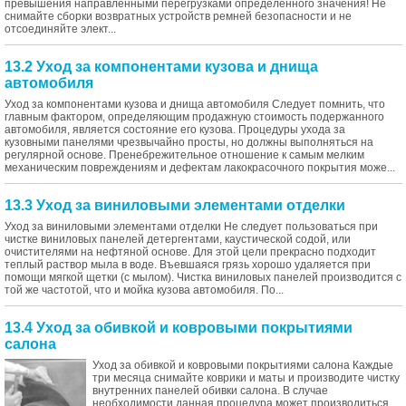
превышения направленными перегрузками определенного значения! Не
снимайте сборки возвратных устройств ремней безопасности и не
отсоединяйте элект...
13.2 Уход за компонентами кузова и днища
автомобиля
Уход за компонентами кузова и днища автомобиля Следует помнить, что
главным фактором, определяющим продажную стоимость подержанного
автомобиля, является состояние его кузова. Процедуры ухода за
кузовными панелями чрезвычайно просты, но должны выполняться на
регулярной основе. Пренебрежительное отношение к самым мелким
механическим повреждениям и дефектам лакокрасочного покрытия може...
13.3 Уход за виниловыми элементами отделки
Уход за виниловыми элементами отделки Не следует пользоваться при
чистке виниловых панелей детергентами, каустической содой, или
очистителями на нефтяной основе. Для этой цели прекрасно подходит
теплый раствор мыла в воде. Въевшаяся грязь хорошо удаляется при
помощи мягкой щетки (с мылом). Чистка виниловых панелей производится с
той же частотой, что и мойка кузова автомобиля. По...
13.4 Уход за обивкой и ковровыми покрытиями
салона
Уход за обивкой и ковровыми покрытиями салона Каждые
три месяца снимайте коврики и маты и производите чистку
внутренних панелей обивки салона. В случае
необходимости данная процедура может производиться