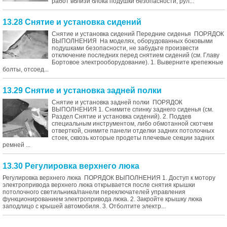
работ вблизи блока подушки безопасности, рул...
13.28 Снятие и установка сидений
Снятие и установка сидений Передние сиденья ПОРЯДОК
ВЫПОЛНЕНИЯ На моделях, оборудованных боковыми
подушками безопасности, не забудьте произвести
отключение последних перед снятием сидений (см. Главу
Бортовое электрооборудование). 1. Выверните крепежные
болты, отсоед...
13.29 Снятие и установка задней полки
Снятие и установка задней полки ПОРЯДОК
ВЫПОЛНЕНИЯ 1. Снимите спинку заднего сиденья (см.
Раздел Снятие и установка сидений). 2. Поддев
специальным инструментом, либо обмотанной скотчем
отверткой, снимите панели отделки задних потолочных
стоек, сквозь которые продеты плечевые секции задних
ремней ...
13.30 Регулировка верхнего люка
Регулировка верхнего люка ПОРЯДОК ВЫПОЛНЕНИЯ 1. Доступ к мотору
электропривода верхнего люка открывается после снятия крышки
потолочного светильника/панели переключателей управления
функционированием электропривода люка. 2. Закройте крышку люка
заподлицо с крышей автомобиля. 3. Отболтите электр...