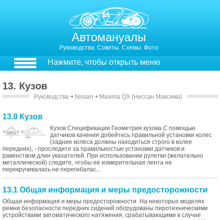
Автомануалы
Руководства. Советы. Схемы. Фото
Нажмите, чтобы открыть меню
13. Кузов
Руководства
￫
Nissan
￫
Maxima QX (Ниссан Максима)
13.0 Кузов
Кузов Спецификации Геометрия кузова С помощью
датчиков качения добейтесь правильной установки колес
(задние колеса должны находиться строго в колее
передних), - проследите за правильностью установки датчиков и
равенством длин указателей. При использовании рулетки (желательно
металлической) следите, чтобы ее измерительная лента не
перекручивалась не перегибалас...
13.1 Общая информация и меры предосторожности
Общая информация и меры предосторожности На некоторых моделях
ремни безопасности передних сидений оборудованы пиротехническими
устройствами автоматического натяжения, срабатывающими в случае