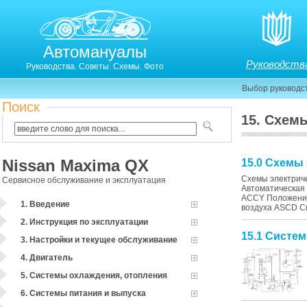
Автомануалы
Руководств
Руководства. Советы. Схемы. Фото
Выбор руководс
Поиск
15. Схем
Nissan Maxima QX
15.0 Схемы
Схемы электриче
Сервисное обслуживание и эксплуатация
Автоматическая
ACCY Положение
1. Введение
воздуха ASCD Си
2. Инструкция по эксплуатации
15.1 Систем
3. Настройки и текущее обслуживание
4. Двигатель
5. Системы охлаждения, отопления
6. Системы питания и выпуска