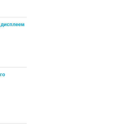
м дисплеем
ого