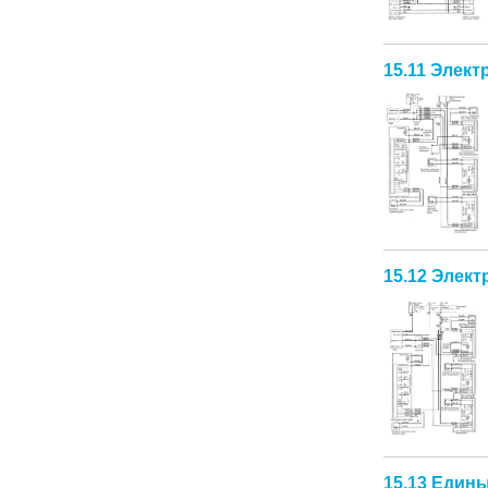
15.11 Элект
15.12 Элек
15.13 Едины