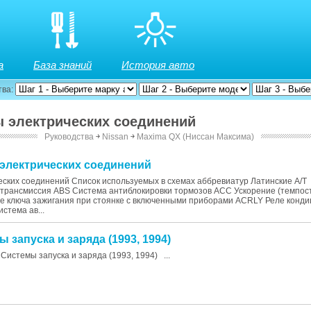
а
База знаний
История авто
тва:
ы электрических соединений
Руководства
￫
Nissan
￫
Maxima QX (Ниссан Максима)
 электрических соединений
ских соединений Список используемых в схемах аббревиатур Латинские A/T
 трансмиссия ABS Система антиблокировки тормозов ACC Ускорение (темпос
 ключа зажигания при стоянке с включенными приборами ACRLY Реле конд
стема ав...
ы запуска и заряда (1993, 1994)
Системы запуска и заряда (1993, 1994) ...