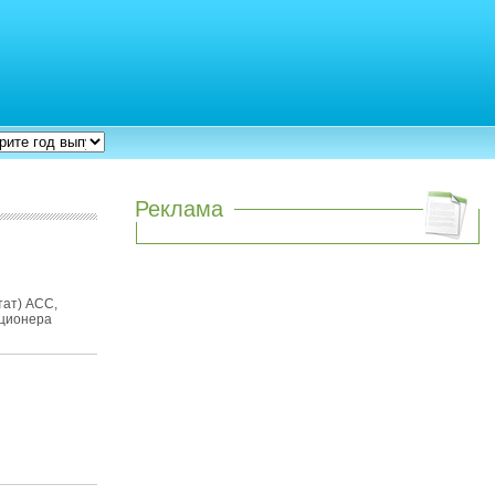
Реклама
тат) ACC,
иционера