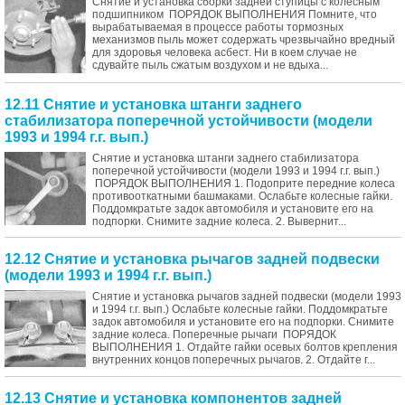
Снятие и установка сборки задней ступицы с колесным
подшипником ПОРЯДОК ВЫПОЛНЕНИЯ Помните, что
вырабатываемая в процессе работы тормозных
механизмов пыль может содержать чрезвычайно вредный
для здоровья человека асбест. Ни в коем случае не
сдувайте пыль сжатым воздухом и не вдыха...
12.11 Снятие и установка штанги заднего
стабилизатора поперечной устойчивости (модели
1993 и 1994 г.г. вып.)
Снятие и установка штанги заднего стабилизатора
поперечной устойчивости (модели 1993 и 1994 г.г. вып.)
ПОРЯДОК ВЫПОЛНЕНИЯ 1. Подоприте передние колеса
противооткатными башмаками. Ослабьте колесные гайки.
Поддомкратьте задок автомобиля и установите его на
подпорки. Снимите задние колеса. 2. Вывернит...
12.12 Снятие и установка рычагов задней подвески
(модели 1993 и 1994 г.г. вып.)
Снятие и установка рычагов задней подвески (модели 1993
и 1994 г.г. вып.) Ослабьте колесные гайки. Поддомкратьте
задок автомобиля и установите его на подпорки. Снимите
задние колеса. Поперечные рычаги ПОРЯДОК
ВЫПОЛНЕНИЯ 1. Отдайте гайки осевых болтов крепления
внутренних концов поперечных рычагов. 2. Отдайте г...
12.13 Снятие и установка компонентов задней