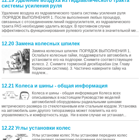
12.19 Удаление воздуха из гидравлического тракта
системы усиления руля
Удаление воздуха из гидравлического тракта системы усиления руля
ПОРЯДОК ВЫПОЛНЕНИЯ 1. После выполнения любых процедур,
связанных с отсоединением линий гидроусилителя, из гидравлического
тракта PAS необходимо удалить воздух. В противном случае
эффективность функционирования рулевого усилителя в значительной ме...
12.20 Замена колесных шпилек
Замена колесных шпилек ПОРЯДОК ВЫПОЛНЕНИЯ 1.
Ослабьте колесные гайки, поддомкратьте автомобиль и
установите его на подпорки. Снимите соответствующее
колесо. 2. Снимите тормозной диск/барабан (см. Главу
Тормозная система). 3. Частично наверните гайку на
подлеж...
12.21 Колеса и шины - общая информация
Колеса и шины - общая информация Колеса всех
описываемых в настоящем Руководстве моделей
автомобилей оборудованы радиальными шинами
метрического размера со стеклотканевым или стальным кордом. Установка
на автомобиль шин другого типоразмера может повлиять на его
управляемость и комфортность хода. Ни в коем случае не устанавл...
12.22 Углы установки колес
Углы установки колес Углы установки передних колес
определяют геометрию положения последних