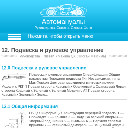
Автомануалы
Руководства. Советы. Схемы. Фото
Нажмите, чтобы открыть меню
12. Подвеска и рулевое управление
Руководства
￫
Nissan
￫
Maxima QX (Ниссан Максима)
12.0 Подвеска и рулевое управление
Подвеска и рулевое управление Спецификации Общие
параметры Передняя подвеска Тип Независимая, типа
Мак-Ферсон Цветовая маркировка винтовых пружин
Модели с РКПП Правая сторона Красный х Оранжевый х Оранжевый Левая
сторона Красный х Зеленый х Зеленый Модели с АТ Правая сторона
Красный х Зеленый х Зеле...
12.1 Общая информация
Общая информация Конструкция передней подвески 1 —
Прокладка 2 — Крышка 3 — Подушка верхней опоры 4 —
Упорный подшипник 5 — Пыльник 6 — Верхняя тарелка
пружины 7 — Резиновый демпфер 8 — Защитный кожух 9