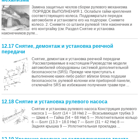
Замена защитных чехлов сборки рулевого механизма
ПОРЯДОК ВЫПОЛНЕНИЯ 1. Ослабьте гайки крепления
соответствующего колеса. Поддомкратьте передок
автомобиля и установите его на подпорки. Снимите
колесо. 2. Снимите со штанги рулевой тяги наконечник и
его контргайку (см. Раздел Снятие и установка
наконечников руле...
12.17 Снятие, демонтаж и установка реечной
передачи
Снятие, демонтаж и установка реечной передачи
Рассматриваемые в настоящем Руководстве модели
автомобилей оборудованы системой дополнительной
безопасности (SRS). Прежде чем приступать к
выполнению каких-либо работ вблизи блока подушки
безопасности, рулевой колонки или приборной панели,
отключайте SRS во избежание получения травм при ...
12.18 Снятие и установка рулевого насоса
Снятие и установка рулевого насоса Конструкция рулевого
насоса 1 — Болт (14 ÷ 18 Нм) 2 — Всасывающая трубка 3
— Шкив 4 — Гайка (54 ÷ 68 Нм) 5 — Уплотнительное кольцо
6 — Болт (13.3 ÷ 18.0 Нм) 7 — Болт (31 ÷ 42 Нм) 8 —
Задняя крышка 9 — Уплотнительная прокладка ...