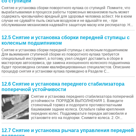
со ступицей
Снятие и установка сборки поворотного кулака со ступицей Помните, что
вырабатываемая в процессе работы тормозных механизмов пыль может
содержать чрезвычайно вредный для здоровья человека асбест. Ни в коем
случае не сдувайте пыль сжатым воздухом и не вдыхайте ее, - при
обслуживании механизмов надевайте защитную маску или респиратор. Н...
12.5 Снятие и установка сборки передней ступицы с
колесным подшипником
Снятие и установка сборки передней ступицы с колесным подшипником
Для выжимания ступичной сборки из поворотного кулака требуется
специальный инструмент, а потому, узел следует доставить в сборе в
мастерскую автосервиса, где замена изношенного колесного подшипника
будет произведена силами квалифицированных специалистов. Описание
процедур снятия и установки кулака приведено в Разделе С...
12.6 Снятие и установка переднего стабилизатора
поперечной устойчивости
Снятие и установка переднего стабилизатора поперечной
устойчивости ПОРЯДОК ВЫПОЛНЕНИЯ 1. Взведите
стояночный тормоз и подоприте противооткатными
башмаками задние колеса. Ослабьте гайки крепления
передних колес. Поддомкратьте передок автомобиля и
установите его на подпорки. Снимите колеса. 2. От...
12.7 Снятие и установка рычага управления передней
подвески