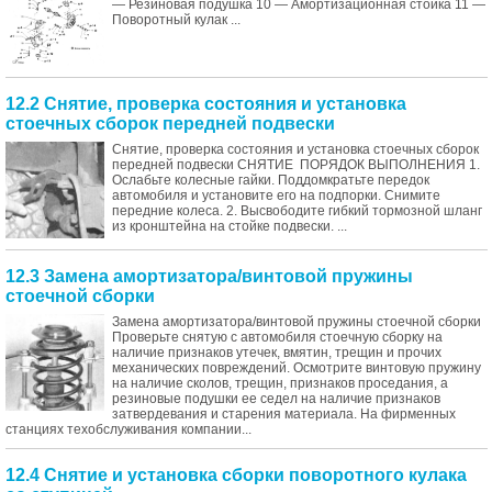
— Резиновая подушка 10 — Амортизационная стойка 11 —
Поворотный кулак ...
12.2 Снятие, проверка состояния и установка
стоечных сборок передней подвески
Снятие, проверка состояния и установка стоечных сборок
передней подвески СНЯТИЕ ПОРЯДОК ВЫПОЛНЕНИЯ 1.
Ослабьте колесные гайки. Поддомкратьте передок
автомобиля и установите его на подпорки. Снимите
передние колеса. 2. Высвободите гибкий тормозной шланг
из кронштейна на стойке подвески. ...
12.3 Замена амортизатора/винтовой пружины
стоечной сборки
Замена амортизатора/винтовой пружины стоечной сборки
Проверьте снятую с автомобиля стоечную сборку на
наличие признаков утечек, вмятин, трещин и прочих
механических повреждений. Осмотрите винтовую пружину
на наличие сколов, трещин, признаков проседания, а
резиновые подушки ее седел на наличие признаков
затвердевания и старения материала. На фирменных
станциях техобслуживания компании...
12.4 Снятие и установка сборки поворотного кулака