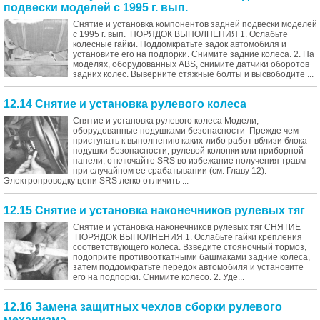
подвески моделей с 1995 г. вып.
Снятие и установка компонентов задней подвески моделей
с 1995 г. вып. ПОРЯДОК ВЫПОЛНЕНИЯ 1. Ослабьте
колесные гайки. Поддомкратьте задок автомобиля и
установите его на подпорки. Снимите задние колеса. 2. На
моделях, оборудованных ABS, снимите датчики оборотов
задних колес. Выверните стяжные болты и высвободите ...
12.14 Снятие и установка рулевого колеса
Снятие и установка рулевого колеса Модели,
оборудованные подушками безопасности Прежде чем
приступать к выполнению каких-либо работ вблизи блока
подушки безопасности, рулевой колонки или приборной
панели, отключайте SRS во избежание получения травм
при случайном ее срабатывании (см. Главу 12).
Электропроводку цепи SRS легко отличить ...
12.15 Снятие и установка наконечников рулевых тяг
Снятие и установка наконечников рулевых тяг СНЯТИЕ
ПОРЯДОК ВЫПОЛНЕНИЯ 1. Ослабьте гайки крепления
соответствующего колеса. Взведите стояночный тормоз,
подоприте противооткатными башмаками задние колеса,
затем поддомкратьте передок автомобиля и установите
его на подпорки. Снимите колесо. 2. Уде...
12.16 Замена защитных чехлов сборки рулевого
механизма