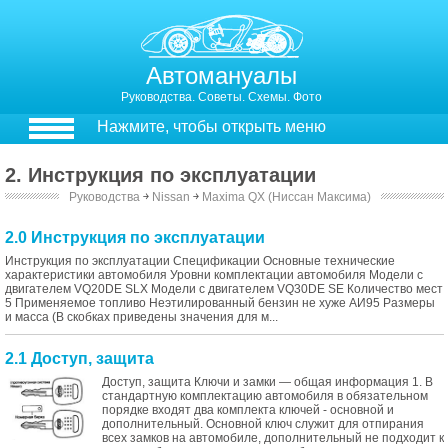
Автомануалы
Руководства. Советы. Схемы. Фото
Нажмите, чтобы открыть меню
2. Инструкция по эксплуатации
Руководства
￫
Nissan
￫
Maxima QX (Ниссан Максима)
2.0 Инструкция по эксплуатации
Инструкция по эксплуатации Спецификации Основные технические
характеристики автомобиля Уровни комплектации автомобиля Модели с
двигателем VQ20DE SLX Модели с двигателем VQ30DE SE Количество мест
5 Применяемое топливо Неэтилированный бензин не хуже АИ95 Размеры
и масса (В скобках приведены значения для м...
2.1 Доступ, защита
Доступ, защита Ключи и замки — общая информация 1. В
стандартную комплектацию автомобиля в обязательном
порядке входят два комплекта ключей - основной и
дополнительный. Основной ключ служит для отпирания
всех замков на автомобиле, дополнительный не подходит к