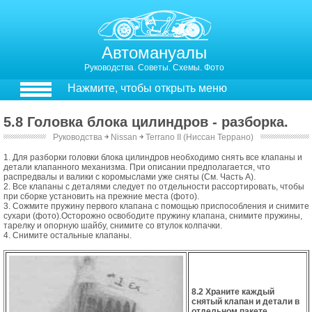
Автомануалы
Руководства. Советы. Схемы. Фото
Нажмите, чтобы открыть меню
5.8 Головка блока цилиндров - разборка.
Руководства
￫
Nissan
￫
Terrano II (Ниссан Террано)
5.8. Головка блока цилиндров - разборка.
1. Для разборки головки блока цилиндров необходимо снять все клапаны и
детали клапанного механизма. При описании предполагается, что
распредвалы и валики с коромыслами уже сняты (См. Часть А).
2. Все клапаны с деталями следует по отдельности рассортировать, чтобы
при сборке установить на прежние места (фото).
3. Сожмите пружину первого клапана с помощью приспособления и снимите
сухари (фото).Осторожно освободите пружину клапана, снимите пружины,
тарелку и опорную шайбу, снимите со втулок колпачки.
4. Снимите остальные клапаны.
8.2 Храните каждый
снятый клапан и детали в
отдельном пакете