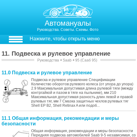
Автомануалы
Руководства. Советы. Схемы. Фото
Нажмите, чтобы открыть меню
11. Подвеска и рулевое управление
Руководства
￫
Saab
￫
95 (Сааб 95)
11.0 Подвеска и рулевое управление
Подвеска и рулевое управление Спецификации
Количество оборотов рулевого колеса (от упора до упора)
2.9 Максимальная допустимая длина рулевой тяги (между
контргайкой и пазом в тяге на пыльнике), мм 210
Максимальная допустимая разность длин левой и правой
рулевых тяг, мм 7 Смазка защитных чехлов рулевых тяг
Shell EP B2, Shell Retinax A или подоб...
11.1 Общая информация, рекомендации и меры
безопасности
Общая информация, рекомендации и меры безопасности
Передняя подвеска автомобилей Saab 9-5 независимая, со