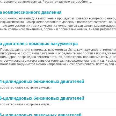
специалистам автосервиса. Рассматриваемые автомобили ...
ка компрессионного давления
ессионного давления Для выполнения процедуры проверки компрессионного
мощь ассистента. Замер компрессионного давления позволяет составить общ
 текущем состоянии таких внутренних компонентов двигателя, как прокладки 
енты клапанного механизма, поршни и поршневые кольца. Анализ результат
ка двигателя с помощью вакуумметра
Проверка двигателя с помощью вакуумметра Используя вакуумметр, можно п
информацию о состоянии двигателя и определить, что пробита прокладка го
цилиндров, повреждена система питания, повреждены поршневые кольца, н
отрегулирована система впрыска топлива, повреждены клапаны и т.д. К сож
показания вакуумметра можно неправильно интерпретировать, поэтому эти и
т 4-цилиндровых бензиновых двигателей
исок материалов смотрите внутри...
т 6-цилиндровых бензиновых двигателей
исок материалов смотрите внутри...
т 6-цилиндровых дизельных двигателей