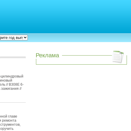
Реклама
4-цилиндровый
зиновый
ль // B308E 6-
зажигания //
ной главе
и ремонта
нструментов,
поручить