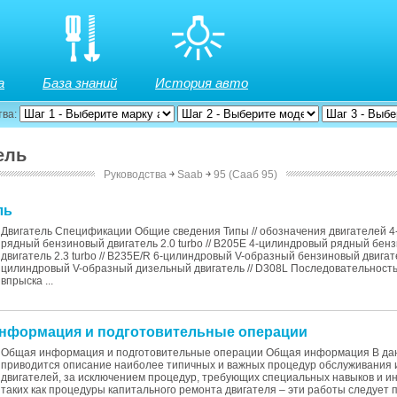
а
База знаний
История авто
тва:
ель
Руководства
￫
Saab
￫
95 (Сааб 95)
ль
Двигатель Спецификации Общие сведения Типы // обозначения двигателей 
рядный бензиновый двигатель 2.0 turbo // B205E 4-цилиндровый рядный бен
двигатель 2.3 turbo // B235E/R 6-цилиндровый V-образный бензиновый двигате
цилиндровый V-образный дизельный двигатель // D308L Последовательность 
впрыска ...
информация и подготовительные операции
Общая информация и подготовительные операции Общая информация В дан
приводится описание наиболее типичных и важных процедур обслуживания 
двигателей, за исключением процедур, требующих специальных навыков и и
таких как процедуры капитального ремонта двигателя – эти работы следует 