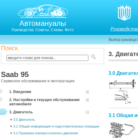
Автомануалы
Руководств
Руководства. Советы. Схемы. Фото
Выбор руководс
Поиск
3. Двигат
Saab 95
3.0 Двигате
Сервисное обслуживание и эксплуатация
1. Введение
2. Настройки и текущее обслуживание
автомобиля
3. Двигатель
3.1 Общая 
3.0 Двигатель
3.1 Общая информация и подготовительные операции
3.2 Проверка компрессионного давления