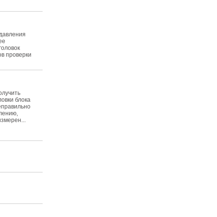
 давления
ее
головок
ов проверки
олучить
ловки блока
еправильно
алению,
змерен...