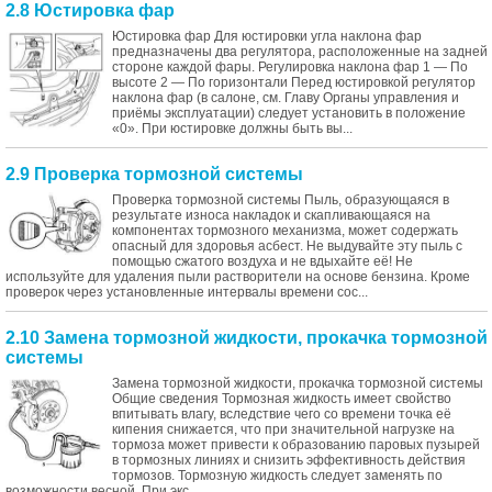
2.8 Юстировка фар
Юстировка фар Для юстировки угла наклона фар
предназначены два регулятора, расположенные на задней
стороне каждой фары. Регулировка наклона фар 1 — По
высоте 2 — По горизонтали Перед юстировкой регулятор
наклона фар (в салоне, см. Главу Органы управления и
приёмы эксплуатации) следует установить в положение
«0». При юстировке должны быть вы...
2.9 Проверка тормозной системы
Проверка тормозной системы Пыль, образующаяся в
результате износа накладок и скапливающаяся на
компонентах тормозного механизма, может содержать
опасный для здоровья асбест. Не выдувайте эту пыль с
помощью сжатого воздуха и не вдыхайте её! Не
используйте для удаления пыли растворители на основе бензина. Кроме
проверок через установленные интервалы времени сос...
2.10 Замена тормозной жидкости, прокачка тормозной
системы
Замена тормозной жидкости, прокачка тормозной системы
Общие сведения Тормозная жидкость имеет свойство
впитывать влагу, вследствие чего со времени точка её
кипения снижается, что при значительной нагрузке на
тормоза может привести к образованию паровых пузырей
в тормозных линиях и снизить эффективность действия
тормозов. Тормозную жидкость следует заменять по
возможности весной. При экс...