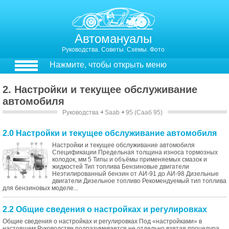
Автомануалы
Руководства. Советы. Схемы. Фото
Нажмите, чтобы открыть меню
2. Настройки и текущее обслуживание
автомобиля
Руководства
￫
Saab
￫
95 (Сааб 95)
2.0 Настройки и текущее обслуживание автомобиля
Настройки и текущее обслуживание автомобиля
Спецификации Предельная толщина износа тормозных
колодок, мм 5 Типы и объёмы применяемых смазок и
жидкостей Тип топлива Бензиновые двигатели
Неэтилированный бензин от АИ-91 до АИ-98 Дизельные
двигатели Дизельное топливо Рекомендуемый тип топлива
для бензиновых моделе...
2.2 Общие сведения о настройках и регулировках
Общие сведения о настройках и регулировках Под «настройками» в
настоящем Руководстве подразумевается не отдельно взятая процедура