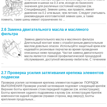
давление в шинах на 0.3 атм, исходя из базисного
значения для различных состояний нагрузки (см.
Спецификации). Зимние шины, как правило, имеют
давление на 0.2 атм выше, чем летние. Следует учитывать
рекомендации изготовителей зимних шин, а также
помнить, такие шины имеют ограничение по ...
2.6 Замена двигательного масла и масляного
фильтра
Замена двигательного масла и масляного фильтра
Длительный контакт кожи с отработанным двигательным
маслом довольно опасен. Используйте защитный крем или
надевайте резиновые перчатки во время проведения
описанных ниже процедур. Частая замена двигательного
масла является главной профилактической процедурой
обслуживания, доступной механику-любителю. С течением
...
2.7 Проверка усилия затягивания крепежа элементов
подвески
Проверка усилия затягивания крепежа элементов подвески ПОРЯДОК
ВЫПОЛНЕНИЯ Проверке усилий затягивания подлежит следующий крепёж:
Верхние болты крепления стоек передней подвески (см. иллюстрацию);
Болты крепления заднего подрамника к кузову (см. иллюстрацию Крепёж
компонентов задней подвески (правая сторона, вид сверху)); Болты
крепления продольных...