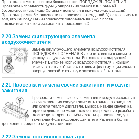
Проверка элементов систем безопасности ПОРЯДОК ВЫПОЛНЕНИЯ
Проверьте исправность функционирования замков и К/Л ремней
безопасности (см. Главу Органы управления и приемы эксплуатации).
Проверьте ремни безопасности на наличие повреждений. Удостоверьтесь в
том, что К/Л подушек безопасности загоралась на 3 - 4 с после
поворачивания ключа зажигания в положение «O...
2.20 Замена фильтрующего элемента
воздухоочистителя
Замена фильтрующего элемента воздухоочистителя
ПОРЯДОК ВЫПОЛНЕНИЯ Выверните винты и снимите
крышку воздухоочистителя. Вытащите фильтрующий
элемент. Вытрите корпус воздухоочистителя и крышку
чистой ветошью. Установите новый фильтрующий элемент
в корпус, закройте крышку и закрепите её винтами. ...
2.21 Проверка и замена свечей зажигания и модуля
зажигания
Проверка и замена свечей зажигания и модуля зажигания
Свечи зажигания следует заменять только на холодном
или слегка тёплом двигателе. Выворачивание свечей на
горячем двигателе может повлечь повреждение резьбы в
головке цилиндров. Разъём и болты крепления модуля
зажигания 4-цилиндрового двигателя Разъём и болты
крепления переднего модуля зажигания...
2.22 Замена топливного фильтра