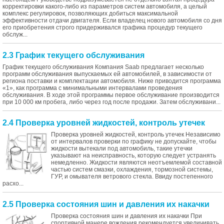
корректировки какого-либо из параметров систем автомобиля, а целый
комплекс регулировок, позволяющих добиться максимальной
эффективности отдачи двигателя. Если владелец нового автомобиля со дня
его приобретения строго придерживался графика процедур текущего
обслуж...
2.3 График текущего обслуживания
График текущего обслуживания Компания Saab предлагает несколько
программ обслуживания выпускаемых ей автомобилей, в зависимости от
региона поставки и комплектации автомобиля. Ниже приводится программа
«1», как программа с минимальными интервалами проведения
обслуживания. В ходе этой программы первое обслуживание производится
при 10 000 км пробега, либо через год после продажи. Затем обслуживани...
2.4 Проверка уровней жидкостей, контроль утечек
Проверка уровней жидкостей, контроль утечек Независимо
от интервалов проверки по графику не допускайте, чтобы
жидкости вытекали под автомобиль, такие утечки
указывают на неисправность, которую следует устранять
немедленно. Жидкости являются неотъемлемой составной
частью систем смазки, охлаждения, тормозной системы,
ГУР, и омывателя ветрового стекла. Ввиду постепенного
расхо...
2.5 Проверка состояния шин и давления их накачки
Проверка состояния шин и давления их накачки При
спортивной манере вождения рекомендуется увеличивать