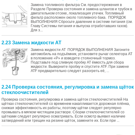
Замена топливного фильтра См. предостережения в
Разделе Проверка состояния и замена шлангов и трубок в
двигательном отсеке, локализация утечек. Топливный
фильтр расположен около топливного бака. ПОРЯДОК
ВЫПОЛНЕНИЯ Сбросьте давление в системе питания (см.
Главу Системы питания и выпуска отработавших газов).
Для з...
2.23 Замена жидкости AT
Замена жидкости AT ПОРЯДОК ВЫПОЛНЕНИЯ Загоните
автомобиль на подъёмник, установите рычаг селектора АТ
в положение «P» и взведите стояночный тормоз.
Подставьте под сливную пробку АТ ёмкость для сбора
жидкости. Выверните пробку и спустите ATF. При замене
ATF предварительно следует разогреть её, ...
2.24 Проверка состояния, регулировка и замена щёток
стеклоочистителей
Проверка состояния, регулировка и замена щёток стеклоочистителей На
щётках стеклоочистителей со временем накапливается дорожная плёнка,
снижая эффективность их работы, поэтому щётки следует регулярно
промывать в мягком чистящем растворе. Сборки стеклоочистителей со
щётками следует регулярно осматривать. Если осмотр выявил наличие
затвердений или трещин на резине щёток, замените их. Если при ...