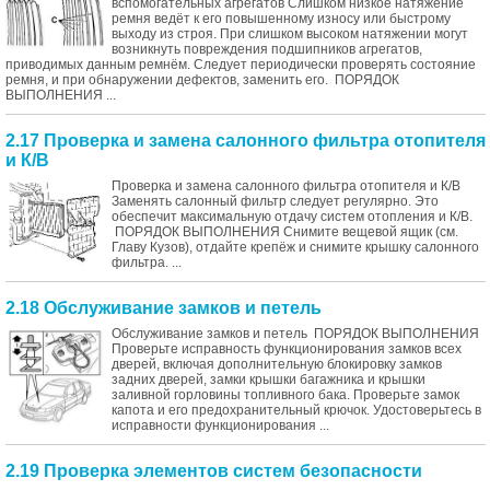
вспомогательных агрегатов Слишком низкое натяжение
ремня ведёт к его повышенному износу или быстрому
выходу из строя. При слишком высоком натяжении могут
возникнуть повреждения подшипников агрегатов,
приводимых данным ремнём. Следует периодически проверять состояние
ремня, и при обнаружении дефектов, заменить его. ПОРЯДОК
ВЫПОЛНЕНИЯ ...
2.17 Проверка и замена салонного фильтра отопителя
и К/В
Проверка и замена салонного фильтра отопителя и К/В
Заменять салонный фильтр следует регулярно. Это
обеспечит максимальную отдачу систем отопления и К/В.
ПОРЯДОК ВЫПОЛНЕНИЯ Снимите вещевой ящик (см.
Главу Кузов), отдайте крепёж и снимите крышку салонного
фильтра. ...
2.18 Обслуживание замков и петель
Обслуживание замков и петель ПОРЯДОК ВЫПОЛНЕНИЯ
Проверьте исправность функционирования замков всех
дверей, включая дополнительную блокировку замков
задних дверей, замки крышки багажника и крышки
заливной горловины топливного бака. Проверьте замок
капота и его предохранительный крючок. Удостоверьтесь в
исправности функционирования ...
2.19 Проверка элементов систем безопасности