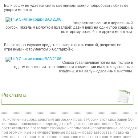
Если сошку не удается снять съемником, можно попробовать сбить ее
ударом молотка.
Упираем вал сошки в деревянный
брусок. Тяжелым молотком (кувалдой) давим вниз на один упор сошки, а
по второму резко бьем другим молотком.
В некоторых случаях придется пожертвовать сошкой, разрезав ее
отрезным инструментом («болгаркой»).
Сошка устанавливается на вал только в
одном положении: в ее шлицевом соединении имеются сдвоенные
впадины, а на валу – сдвоенные выступы.
Реклама
По истечении срока действия авторских прав, в России этот срок равен 50-
ти годам, произведение переходит в общественное достояние. Это
обстоятельство позволяет свободно использовать произведение, соблюдая
при этом личные неимущественные права — право авторства, право на
имя, право на защиту от всякого искажения и право на защиту репутации