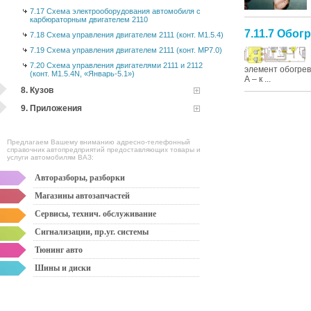
7.17 Схема электрооборудования автомобиля с
карбюраторным двигателем 2110
7.11.7 Обог
7.18 Схема управления двигателем 2111 (конт. М1.5.4)
7.19 Схема управления двигателем 2111 (конт. МР7.0)
7.20 Схема управления двигателями 2111 и 2112
элемент обогрев
(конт. М1.5.4N, «Январь-5.1»)
А – к ...
8. Кузов
9. Приложения
Предлагаем Вашему вниманию адресно-телефонный
справочник автопредприятий предоставляющих товары и
услуги автомобилям ВАЗ:
Авторазборы, разборки
Магазины автозапчастей
Сервисы, технич. обслуживание
Сигнализации, пр.уг. системы
Тюнинг авто
Шины и диски