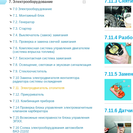
7.11.3 Снят
7. Электрооборудование
7.0 Электрооборудование
7.1. Монтажный блок
7.2. Генератор
7.3. Стартер
7.4. Выключатель (замок) зажигания
7.11.4 Разб
7.5. Проверка и замена свечей зажигания
7.6. Комплексная система управления двигателем
(система впрыска топлива)
7.7. Бесконтактная система зажигания
7.8. Освещение, световая и звуковая сигнализация
7.9. Стеклоочиститель
7.11.5 Зам
7.10 Замена электродвигателя вентилятора
радиатора системы охлаждения
7.11. Электродвигатель отопителя
7.12. Прикуриватель
7.13. Комбинация приборов
7.14 Проверка блока управления электромагнитным
7.11.6 Датч
клапаном карбюратора
7.15 Возможные неисправности блока управления
ЭПХХ.
7.16 Схема электрооборудования автомобиля
ВАЗ-21102