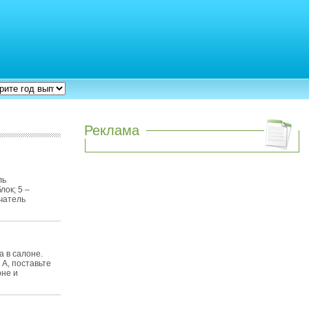
Реклама
ль
лок; 5 –
ючатель
 в салоне.
А, поставьте
оне и