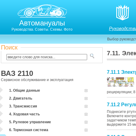
Автомануалы
Руководств
Руководства. Советы. Схемы. Фото
Выбор руководс
Поиск
7.11. Эл
ВАЗ 2110
7.11.1 Элек
Сервисное обслуживание и эксплуатация
1. Общие данные
рециркуляции; 8 
2. Двигатель
7.11.2 Рег
3. Трансмиссия
Поднесите ртутн
4. Ходовая часть
Включите контро
задатчиком темп
5. Рулевое управление
выдержите 15 ми
6. Тормозная система