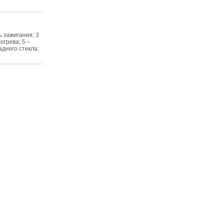
ь зажигания; 3
огрева; 5 –
аднего стекла;