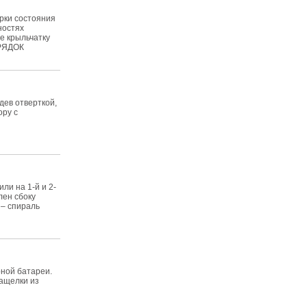
рки состояния
ностях
е крыльчатку
ОРЯДОК
ев отверткой,
ору с
ли на 1-й и 2-
лен сбоку
 – спираль
ной батареи.
защелки из