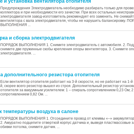
ие и установка вентилятора отопителя
Предупреждения Электродвигатель необходимо разбирать только для прове
коллектора и при необходимости его зачистки. При всех остальных неисправ
электродвигателя завод-изготовитель рекомендует его заменить. Не снимайт
вентилятора с вала электродвигателя, чтобы не нарушить балансировку. П
ВЫПОЛНЕНИЯ ...
орка и сборка электродвигателя
ПОРЯДОК ВЫПОЛНЕНИЯ 1. Снимите электродвигатель с автомобиля. 2. Подд
снимите две пружинные скобы крепления опоры вентилятора. 3. Снимите оп
электродвигателя. ...
ена дополнительного резистора отопителя
Если вентилятор отопителя работает на 3-й скорости, но не работает на 1-й и
й, скорее всего резистор вышел из строя. Дополнительный резистор установ
отопителя за вакуумным усилителем: 1 – спираль сопротивлением 0,23 Ом; 2
сопротивлением 0,82 Ом. ...
ик температуры воздуха в салоне
ПОРЯДОК ВЫПОЛНЕНИЯ 1. Отсоедините провод от клеммы «–» аккумулятор
2. Аккуратно подцепите отверткой корпус датчика и, выведя пластмассовые 
обивки потолка, снимите датчик. ...