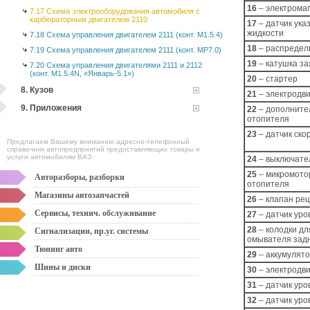
16
– электрома
7.17 Схема электрооборудования автомобиля с
карбюраторным двигателем 2110
17
– датчик ук
жидкости
7.18 Схема управления двигателем 2111 (конт. М1.5.4)
18
– распредел
7.19 Схема управления двигателем 2111 (конт. МР7.0)
19
– катушка з
7.20 Схема управления двигателями 2111 и 2112
(конт. М1.5.4N, «Январь-5.1»)
20
– стартер
8. Кузов
21
– электродв
9. Приложения
22
– дополните
отопителя
23
– датчик ско
Предлагаем Вашему вниманию адресно-телефонный
справочник автопредприятий предоставляющих товары и
услуги автомобилям ВАЗ:
24
– выключател
25
– микромото
Авторазборы, разборки
отопителя
Магазины автозапчастей
26
– клапан ре
Сервисы, технич. обслуживание
27
– датчик уро
28
– колодки дл
Сигнализации, пр.уг. системы
омывателя задн
Тюнинг авто
29
– аккумулят
Шины и диски
30
– электродви
31
– датчик ур
32
– датчик ур