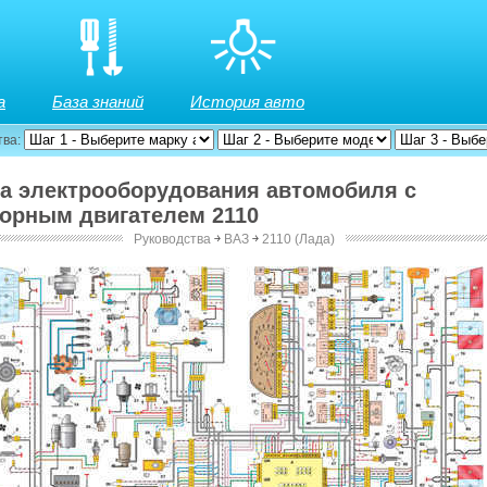
а
База знаний
История авто
тва:
ма электрооборудования автомобиля с
орным двигателем 2110
Руководства
￫
ВАЗ
￫
2110 (Лада)
арбюраторным двигателем 2110