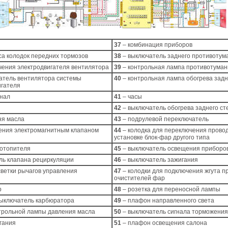
37
– комбинация приборов
са колодок передних тормозов
38
– выключатель заднего противотум
чения электродвигателя вентилятора
39
– контрольная лампа противотуман
атель вентилятора системы
40
– контрольная лампа обогрева задн
игателя
гнал
41
– часы
42
– выключатель обогрева заднего ст
ня масла
43
– подрулевой переключатель
ления электромагнитным клапаном
44
– колодка для переключения прово
установке блок-фар другого типа
 отопителя
45
– выключатель освещения приборо
ль клапана рециркуляции
46
– выключатель зажигания
ветки рычагов управления
47
– колодки для подключения жгута п
очистителей фар
р
48
– розетка для переносной лампы
выключатель карбюратора
49
– плафон направленного света
нтрольной лампы давления масла
50
– выключатель сигнала торможени
гания
51
– плафон освещения салона