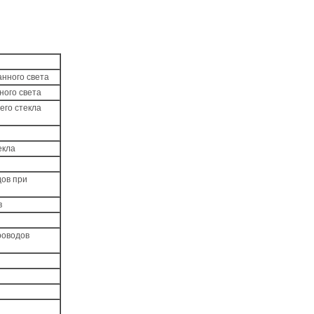
анного света
ного света
его стекла
екла
дов при
в
роводов
я