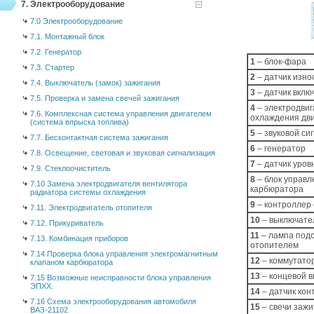
7. Электрооборудование
7.0 Электрооборудование
7.1. Монтажный блок
7.2. Генератор
1
– блок-фара
7.3. Стартер
2
– датчик изно
7.4. Выключатель (замок) зажигания
3
– датчик вклю
7.5. Проверка и замена свечей зажигания
4
– электродвиг
7.6. Комплексная система управления двигателем
охлаждения дв
(система впрыска топлива)
5
– звуковой си
7.7. Бесконтактная система зажигания
6
– генератор
7.8. Освещение, световая и звуковая сигнализация
7
– датчик уров
7.9. Стеклоочиститель
8
– блок управ
7.10 Замена электродвигателя вентилятора
карбюратора
радиатора системы охлаждения
9
– контроллер
7.11. Электродвигатель отопителя
10
– выключате
7.12. Прикуриватель
11
– лампа подс
7.13. Комбинация приборов
отопителем
7.14 Проверка блока управления электромагнитным
12
– коммутато
клапаном карбюратора
13
– концевой 
7.15 Возможные неисправности блока управления
ЭПХХ.
14
– датчик ко
7.16 Схема электрооборудования автомобиля
15
– свечи зажи
ВАЗ-21102