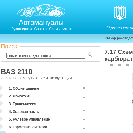
Автомануалы
Руководств
Руководства. Советы. Схемы. Фото
Выбор руководс
Поиск
7.17 Схе
карбюрат
ВАЗ 2110
7.17. Схема электрооборудования автомобиля с к
Сервисное обслуживание и эксплуатация
1. Общие данные
2. Двигатель
3. Трансмиссия
4. Ходовая часть
5. Рулевое управление
6. Тормозная система