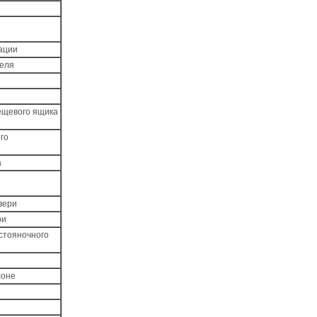
ации
теля
ещевого ящика
го
а
вери
ри
стояночного
лоне