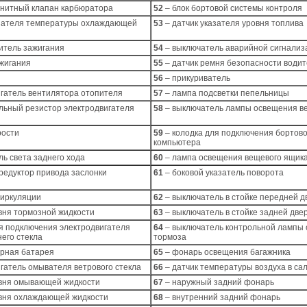
гнитный клапан карбюратора
52
– блок бортовой системы контроля
азателя температуры охлаждающей
53
– датчик указателя уровня топлива
итель зажигания
54
– выключатель аварийной сигнализ
ажигания
55
– датчик ремня безопасности води
56
– прикуриватель
игатель вентилятора отопителя
57
– лампа подсветки пепельницы
льный резистор электродвигателя
58
– выключатель лампы освещения в
рости
59
– колодка для подключения бортово
компьютера
ь света заднего хода
60
– лампа освещения вещевого ящик
редуктор привода заслонки
61
– боковой указатель поворота
циркуляции
62
– выключатель в стойке передней д
вня тормозной жидкости
63
– выключатель в стойке задней две
я подключения электродвигателя
64
– выключатель контрольной лампы 
его стекла
тормоза
орная батарея
65
– фонарь освещения багажника
гатель омывателя ветрового стекла
66
– датчик температуры воздуха в са
овня омывающей жидкости
67
– наружный задний фонарь
овня охлаждающей жидкости
68
– внутренний задний фонарь