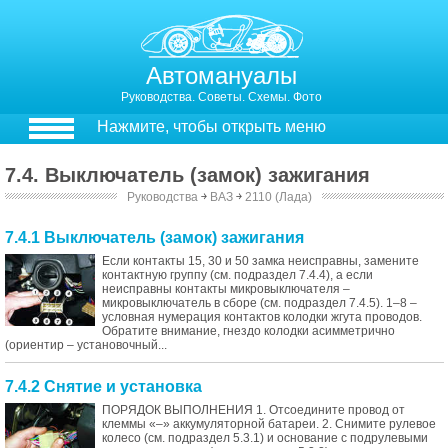
Автомануалы
Руководства. Советы. Схемы. Фото
Нажмите, чтобы открыть меню
7.4. Выключатель (замок) зажигания
Руководства
￫
ВАЗ
￫
2110 (Лада)
7.4.1 Выключатель (замок) зажигания
Если контакты 15, 30 и 50 замка неисправны, замените
контактную группу (см. подраздел 7.4.4), а если
неисправны контакты микровыключателя –
микровыключатель в сборе (см. подраздел 7.4.5). 1–8 –
условная нумерация контактов колодки жгута проводов.
Обратите внимание, гнездо колодки асимметрично
(ориентир – установочный...
7.4.2 Снятие и установка
ПОРЯДОК ВЫПОЛНЕНИЯ 1. Отсоедините провод от
клеммы «–» аккумуляторной батареи. 2. Снимите рулевое
колесо (см. подраздел 5.3.1) и основание с подрулевыми