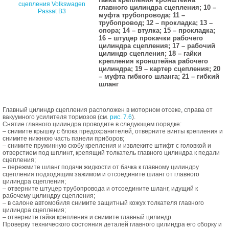
главного цилиндра сцепления; 10 –
муфта трубопровода; 11 –
трубопровод; 12 – прокладка; 13 –
опора; 14 – втулка; 15 – прокладка;
16 – штуцер прокачки рабочего
цилиндра сцепления; 17 – рабочий
цилиндр сцепления; 18 – гайки
крепления кронштейна рабочего
цилиндра; 19 – картер сцепления; 20
– муфта гибкого шланга; 21 – гибкий
шланг
Главный цилиндр сцепления расположен в моторном отсеке, справа от
вакуумного усилителя тормозов (см.
рис. 7.6
).
Cнятие главного цилиндра проводите в следующем порядке:
– снимите крышку с блока предохранителей, отверните винты крепления и
снимите нижнюю часть панели приборов;
– снимите пружинную скобу крепления и извлеките штифт с головкой и
отверстием под шплинт, крепящий толкатель главного цилиндра к педали
сцепления;
– пережмите шланг подачи жидкости от бачка к главному цилиндру
сцепления подходящим зажимом и отсоедините шланг от главного
цилиндра сцепления;
– отверните штуцер трубопровода и отсоедините шланг, идущий к
рабочему цилиндру сцепления;
– в салоне автомобиля снимите защитный кожух толкателя главного
цилиндра сцепления;
– отверните гайки крепления и снимите главный цилиндр.
Проверку технического состояния деталей главного цилиндра его сборку и