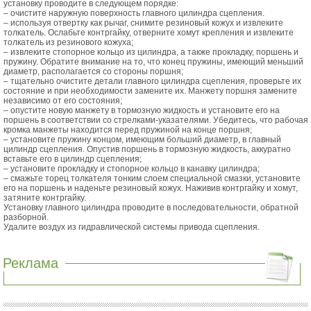
установку проводите в следующем порядке:
– очистите наружную поверхность главного цилиндра сцепления.
– используя отвертку как рычаг, снимите резиновый кожух и извлеките
толкатель. Ослабьте контргайку, отверните хомут крепления и извлеките
толкатель из резинового кожуха;
– извлеките стопорное кольцо из цилиндра, а также прокладку, поршень и
пружину. Обратите внимание на то, что конец пружины, имеющий меньший
диаметр, располагается со стороны поршня;
– тщательно очистите детали главного цилиндра сцепления, проверьте их
состояние и при необходимости замените их. Манжету поршня замените
независимо от его состояния;
– опустите новую манжету в тормозную жидкость и установите его на
поршень в соответствии со стрелками-указателями. Убедитесь, что рабочая
кромка манжеты находится перед пружиной на конце поршня;
– установите пружину концом, имеющим больший диаметр, в главный
цилиндр сцепления. Опустив поршень в тормозную жидкость, аккуратно
вставьте его в цилиндр сцепления;
– установите прокладку и стопорное кольцо в канавку цилиндра;
– смажьте торец толкателя тонким слоем специальной смазки, установите
его на поршень и наденьте резиновый кожух. Наживив контргайку и хомут,
затяните контргайку.
Установку главного цилиндра проводите в последовательности, обратной
разборной.
Удалите воздух из гидравлической системы привода сцепления.
Реклама