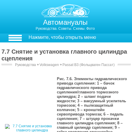
Автомануалы
Руководства. Советы. Схемы. Фото
Нажмите, чтобы открыть меню
7.7 Снятие и установка главного цилиндра
сцепления
Руководства
￫
Volkswagen
￫
Passat B3 (Фольцваген Пассат)
7.7. Снятие и установка главного цилиндра сцепления
Рис. 7.6. Элементы гидравлического
привода сцепления: 1 – бачок
гидравлического привода
сцепления/главного тормозного
цилиндра; 2 – шланг подачи
жидкости; 3 – вакуумный усилитель
тормозов; 4 – пылезащитный
колпачок; 5 – кронштейн
сервопривода тормоза; 6 – педаль
сцепления; 7 – штуцер прокачки
главного цилиндра сцепления; 8 –
главный цилиндр сцепления; 9 –
гайка крепления кронштейна