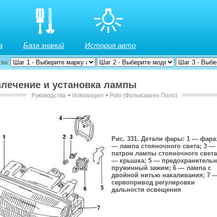
а
База знаний
История авто
тва:
звлечение и установка лампы
Руководства
￫
Volkswagen
￫
Polo (Фольксваген Поло)
Рис. 331. Детали фары: 1 — фара;
— лампа стояночного света; 3 —
патрон лампы стояночного света
— крышка; 5 — предохранитель
пружинный зажим; 6 — лампа с
двойной нитью накаливания; 7 
сервопривод регулировки
дальности освещения