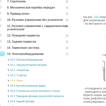
7. Сцепление
8. Механическая коробка передач
9. Привод колес
На рис.
331
пока
10. Рулевое управление без усилителя
Для извлечения
- из моторного 
11. Рулевое управление с гидравлическим
усилителем
12. Передняя подвеска
13. Задняя подвеска
14. Тормозная система
15. Электрооборудование
15.0 Электрооборудование
15.1. Аккумуляторная батарея
15.2. Генератор
15.3. Стартер
15.4. Фары
15.5 Противотуманные фары
- отсоединить э
15.6 Стеклоочистители ветрового стекла
- приподнять пр
берите новую ла
15.7 Передние фонари указателей поворота
пазы рефлектора
15.8 Задний фонарь
отрегулировать.