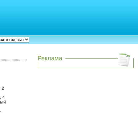
Реклама
 2
; 4
ный
—