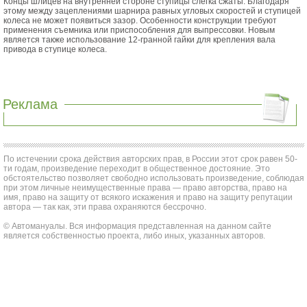
Концы шлицев на внутренней стороне ступицы слегка сжаты. Благодаря
этому между зацеплениями шарнира равных угловых скоростей и ступицей
колеса не может появиться зазор. Особенности конструкции требуют
применения съемника или приспособления для выпрессовки. Новым
является также использование 12-гранной гайки для крепления вала
привода в ступице колеса.
Реклама
По истечении срока действия авторских прав, в России этот срок равен 50-
ти годам, произведение переходит в общественное достояние. Это
обстоятельство позволяет свободно использовать произведение, соблюдая
при этом личные неимущественные права — право авторства, право на
имя, право на защиту от всякого искажения и право на защиту репутации
автора — так как, эти права охраняются бессрочно.
© Автомануалы. Вся информация представленная на данном сайте
является собственностью проекта, либо иных, указанных авторов.