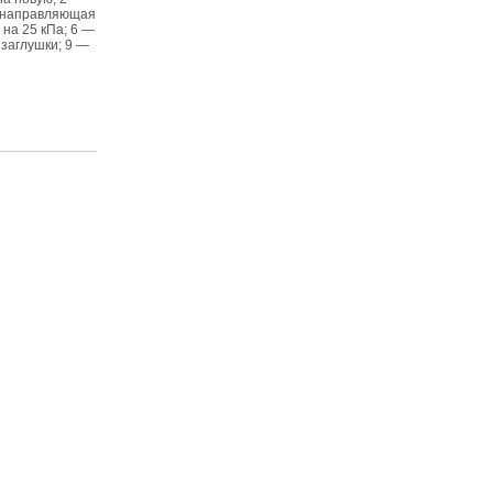
— направляющая
на 25 кПа; 6 —
 заглушки; 9 —