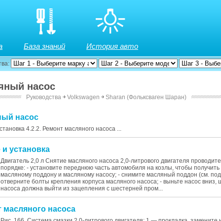
а
База знаний
История авто
тва:
ляный насос
Руководства
￫
Volkswagen
￫
Sharan (Фольксваген Шаран)
яный насос
установка 4.2.2. Ремонт масляного насоса ...
е и установка
Двигатель 2,0 л Снятие масляного насоса 2,0-литрового двигателя проводит
порядке: - установите переднюю часть автомобиля на козлы, чтобы получить 
масляному поддону и масляному насосу; - снимите масляный поддон (см. подра
отверните болты крепления корпуса масляного насоса; - выньте насос вниз,
насоса должна выйти из зацепления с шестерней пром...
т масляного насоса
Рис. 166. Система смазки 2,0-литрового двигателя: 1 — прокладка, замените 