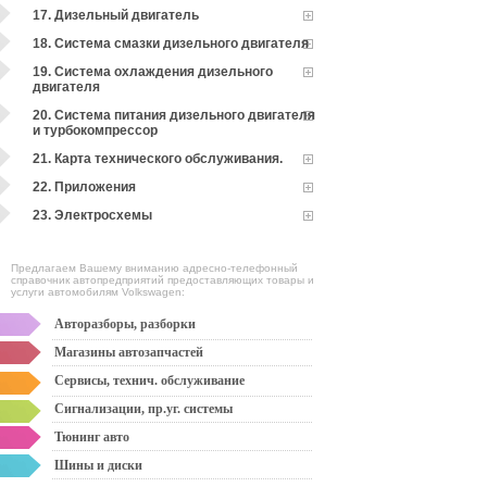
17. Дизельный двигатель
18. Система смазки дизельного двигателя
19. Система охлаждения дизельного
двигателя
20. Система питания дизельного двигателя
и турбокомпрессор
21. Карта технического обслуживания.
22. Приложения
23. Электросхемы
Предлагаем Вашему вниманию адресно-телефонный
справочник автопредприятий предоставляющих товары и
услуги автомобилям Volkswagen:
Авторазборы, разборки
Магазины автозапчастей
Сервисы, технич. обслуживание
Сигнализации, пр.уг. системы
Тюнинг авто
Шины и диски