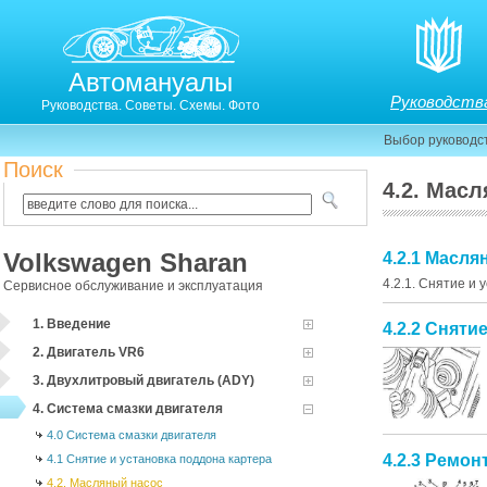
Автомануалы
Руководств
Руководства. Советы. Схемы. Фото
Выбор руководс
Поиск
4.2. Мас
Volkswagen Sharan
4.2.1 Масл
4.2.1. Снятие и 
Сервисное обслуживание и эксплуатация
1. Введение
4.2.2 Сняти
2. Двигатель VR6
3. Двухлитровый двигатель (ADY)
4. Система смазки двигателя
4.0 Система смазки двигателя
4.2.3 Ремон
4.1 Снятие и установка поддона картера
4.2. Масляный насос