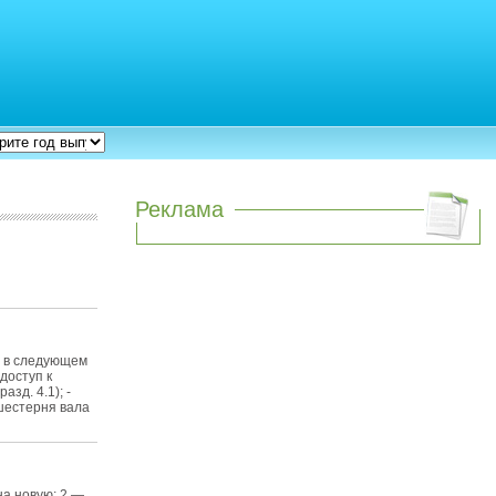
Реклама
е в следующем
доступ к
зд. 4.1); -
 шестерня вала
на новую; 2 —