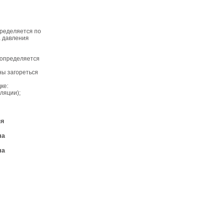
пределяется по
а давления
 (определяется
ны загореться
ке:
ляции);
ля
на
на