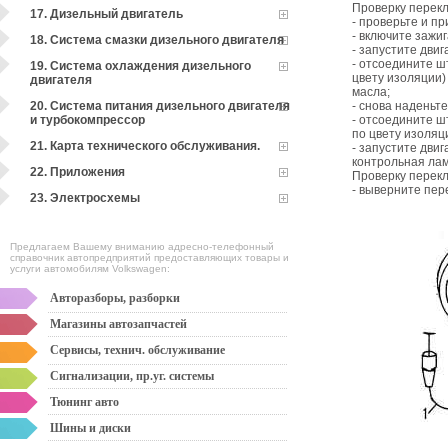
Проверку перек
17. Дизельный двигатель
- проверьте и п
- включите зажи
18. Система смазки дизельного двигателя
- запустите дви
- отсоедините ш
19. Система охлаждения дизельного
цвету изоляции)
двигателя
масла;
20. Система питания дизельного двигателя
- снова наденьт
и турбокомпрессор
- отсоедините ш
по цвету изоляц
21. Карта технического обслуживания.
- запустите дви
контрольная лам
22. Приложения
Проверку перекл
- выверните пер
23. Электросхемы
Предлагаем Вашему вниманию адресно-телефонный
справочник автопредприятий предоставляющих товары и
услуги автомобилям Volkswagen:
Авторазборы, разборки
Магазины автозапчастей
Сервисы, технич. обслуживание
Сигнализации, пр.уг. системы
Тюнинг авто
Шины и диски