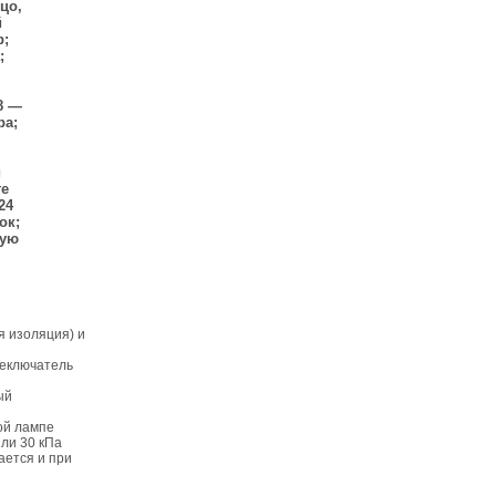
цо,
й
р;
;
18 —
ра;
й
те
24
ок;
вую
яя изоляция) и
реключатель
ый
ной лампе
или 30 кПа
ается и при