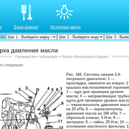
а
База знаний
История авто
тва:
ерка давления масла
Руководства
￫
Volkswagen
￫
Sharan (Фольксваген Шаран)
ть следующее:
Рис. 166. Система смазки 2,0-
литрового двигателя: 1 —
прокладка, замените на новую; 2
крышка маслоналивной горлови
3 — щуп для проверки уровня
масла; 4 — направляющая трубк
щупа для проверки уровня масла
— переключатель давления мас
на 25 кПа; 6 — переключатель
давления масла на 180 кПа; 7 —
обратный клапан, 5 Н·м; 8 —
заглушки; 9 — гайка, 25 Н·м; 10 —
основание масляного фильтра; 1