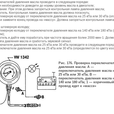
лючателей давления масла проводите в следующем порядке:
ри необходимости доведите до нормы уровень масла в двигателе;
гание. При этом должна загореться контрольная лампа давления масла;
гатель. Контрольная лампа давления масла должна погаснуть;
текерную колодку от переключателя давления масла на 25 кПа или 30 кПа (о
 и замкните конец провода на «массу». Должна загореться контрольная ламп
е штекерную колодку;
текерную колодку от переключателя давления масла на 140 кПа или 180 кПа
ии);
гатель и дайте ему поработать при частоте вращения более 2000 мин-1. Долж
па давления масла и сработать звуковой сигнал.
ючателя давления масла на 25 кПа или 30 кПа проводите в следующем поряд
еключатели давления масла на 25 кПа или 30 кПа (определяется по цвету изо
Рис. 176. Проверка переключате
давления масла: A —
переключатель давления масла 
25 кПа или 30 кПа; B —
переключатель давления масла 
140 или 180 кПа; 1 — коричневый
провод идет к «массе»