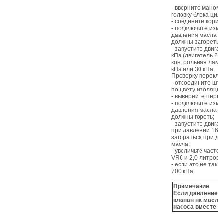
- вверните мано
головку блока ц
- соедините кор
- подключите и
давления масла 
должны загореть
- запустите дви
кПа (двигатель 
контрольная лам
кПа или 30 кПа.
Проверку перекл
- отсоедините ш
по цвету изоляц
- выверните пер
- подключите и
давления масла 
должны гореть;
- запустите дви
при давлении 16
загораться при 
масла;
- увеличьте час
VR6 и 2,0-литро
- если это не т
700 кПа.
Примечание
Если давление 
клапан на мас
насоса вместе