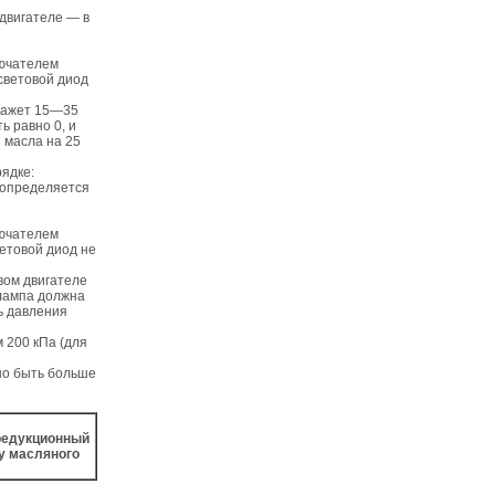
 двигателе — в
лючателем
световой диод
окажет 15—35
ь равно 0, и
 масла на 25
ядке:
 (определяется
лючателем
етовой диод не
овом двигателе
 лампа должна
ь давления
 200 кПа (для
жно быть больше
 редукционный
у масляного