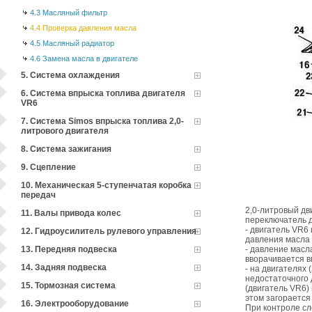
4.3 Масляный фильтр
4.4 Проверка давления масла
4.5 Масляный радиатор
4.6 Замена масла в двигателе
5. Система охлаждения
6. Система впрыска топлива двигателя
VR6
7. Система Simos впрыска топлива 2,0-
литрового двигателя
8. Система зажигания
9. Сцепление
10. Механическая 5-ступенчатая коробка
передач
2,0-литровый дв
11. Валы привода колес
переключатель д
- двигатель VR6
12. Гидроусилитель рулевого управления
давления масла 
13. Передняя подвеска
- давление масл
вворачивается 
14. Задняя подвеска
- на двигателях
недостаточного 
15. Тормозная система
(двигатель VR6)
этом загорается
16. Электрооборудование
При контроле сл