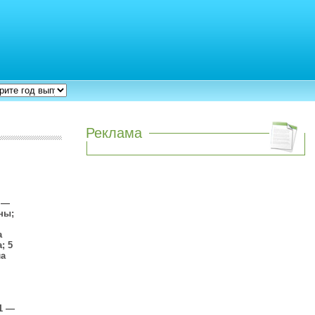
Реклама
 —
ны;
а
; 5
ла
1 —