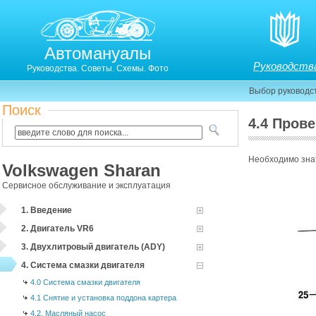
Автомануалы
Руководств
Руководства. Советы. Схемы. Фото
Выбор руководс
Поиск
4.4 Пров
4.4. Проверка давления масла
Необходимо зна
Volkswagen Sharan
Сервисное обслуживание и эксплуатация
1. Введение
2. Двигатель VR6
3. Двухлитровый двигатель (ADY)
4. Система смазки двигателя
4.0 Система смазки двигателя
4.1 Снятие и установка поддона картера
4.2. Масляный насос