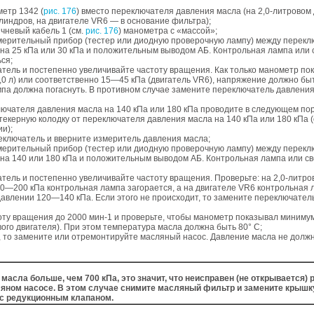
метр 1342 (
рис. 176
) вместо переключателя давления масла (на 2,0-литровом
илиндров, на двигателе VR6 — в основание фильтра);
ичневый кабель 1 (см.
рис. 176
) манометра с «массой»;
змерительный прибор (тестер или диодную проверочную лампу) между перек
на 25 кПа или 30 кПа и положительным выводом АБ. Контрольная лампа или 
ся;
гатель и постепенно увеличивайте частоту вращения. Как только манометр п
2,0 л) или соответственно 15—45 кПа (двигатель VR6), напряжение должно быт
па должна погаснуть. В противном случае замените переключатель давления
ючателя давления масла на 140 кПа или 180 кПа проводите в следующем пор
текерную колодку от переключателя давления масла на 140 кПа или 180 кПа
ии);
еключатель и вверните измеритель давления масла;
змерительный прибор (тестер или диодную проверочную лампу) между перек
на 140 или 180 кПа и положительным выводом АБ. Контрольная лампа или св
гатель и постепенно увеличивайте частоту вращения. Проверьте: на 2,0-литр
0—200 кПа контрольная лампа загорается, а на двигателе VR6 контрольная
давлении 120—140 кПа. Если этого не происходит, то замените переключател
тоту вращения до 2000 мин-1 и проверьте, чтобы манометр показывал минимум
вого двигателя). При этом температура масла должна быть 80° C;
ак, то замените или отремонтируйте масляный насос. Давление масла не дол
масла больше, чем 700 кПа, это значит, что неисправен (не открывается)
ляном насосе. В этом случае снимите масляный фильтр и замените крышк
 с редукционным клапаном.