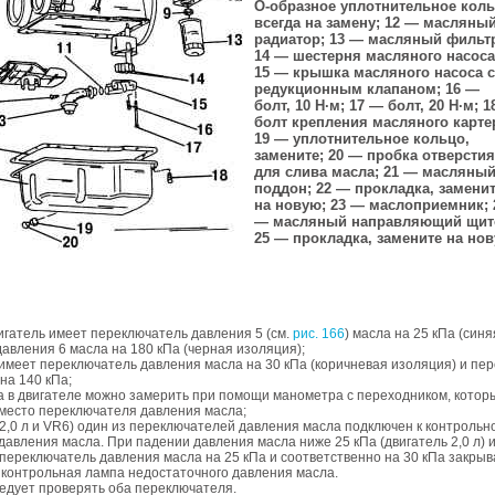
O-образное уплотнительное коль
всегда на замену; 12 — масляны
радиатор; 13 — масляный фильт
14 — шестерня масляного насоса
15 — крышка масляного насоса с
редукционным клапаном; 16 —
болт, 10 Н·м; 17 — болт, 20 Н·м; 
болт крепления масляного карте
19 — уплотнительное кольцо,
замените; 20 — пробка отверстия
для слива масла; 21 — масляны
поддон; 22 — прокладка, замени
на новую; 23 — маслоприемник; 
— масляный направляющий щит
25 — прокладка, замените на но
игатель имеет переключатель давления 5 (см.
рис. 166
) масла на 25 кПа (син
авления 6 масла на 180 кПа (черная изоляция);
 имеет переключатель давления масла на 30 кПа (коричневая изоляция) и пе
на 140 кПа;
а в двигателе можно замерить при помощи манометра с переходником, котор
вместо переключателя давления масла;
 (2,0 л и VR6) один из переключателей давления масла подключен к контроль
давления масла. При падении давления масла ниже 25 кПа (двигатель 2,0 л) 
 переключатель давления масла на 25 кПа и соответственно на 30 кПа закрыв
 контрольная лампа недостаточного давления масла.
едует проверять оба переключателя.