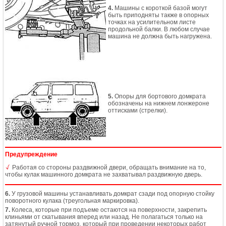
4.
Машины с короткой базой могут
быть приподняты также в опорных
точках на усилительном листе
продольной балки. В любом случае
машина не должна быть нагружена.
5.
Опоры для бортового домкрата
обозначены на нижнем лонжероне
оттисками (стрелки).
Предупреждение
Работая со стороны раздвижной двери, обращать внимание на то,
чтобы кулак машинного домкрата не захватывал раздвижную дверь.
6.
У грузовой машины устанавливать домкрат сзади под опорную стойку
поворотного кулака (треугольная маркировка).
7.
Колеса, которые при подъеме остаются на поверхности, закрепить
клиньями от скатывания вперед или назад. Не полагаться только на
затянутый ручной тормоз, который при проведении некоторых работ