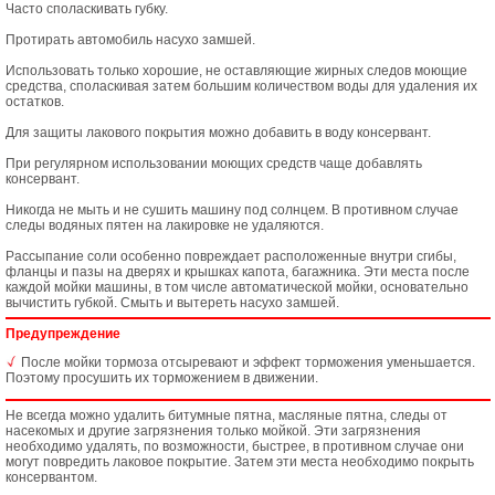
Часто споласкивать губку.
Протирать автомобиль насухо замшей.
Использовать только хорошие, не оставляющие жирных следов моющие
средства, споласкивая затем большим количеством воды для удаления их
остатков.
Для защиты лакового покрытия можно добавить в воду консервант.
При регулярном использовании моющих средств чаще добавлять
консервант.
Никогда не мыть и не сушить машину под солнцем. В противном случае
следы водяных пятен на лакировке не удаляются.
Рассыпание соли особенно повреждает расположенные внутри сгибы,
фланцы и пазы на дверях и крышках капота, багажника. Эти места после
каждой мойки машины, в том числе автоматической мойки, основательно
вычистить губкой. Смыть и вытереть насухо замшей.
Предупреждение
После мойки тормоза отсыревают и эффект торможения уменьшается.
Поэтому просушить их торможением в движении.
Не всегда можно удалить битумные пятна, масляные пятна, следы от
насекомых и другие загрязнения только мойкой. Эти загрязнения
необходимо удалять, по возможности, быстрее, в противном случае они
могут повредить лаковое покрытие. Затем эти места необходимо покрыть
консервантом.