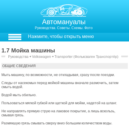
Автомануалы
Руководства. Советы. Схемы. Фото
Нажмите, чтобы открыть меню
1.7 Мойка машины
Руководства
￫
Volkswagen
￫
Transporter (Фольксваген Транспортёр)
1.7. Мойка машины
ОБЩИЕ СВЕДЕНИЯ
Мыть машину, по возможности, не откладывая, сразу после поездки.
Следы от насекомых перед мойкой машины вначале размочить, затем
смыть водой.
Водой мыть обильно.
Пользоваться мягкой губкой или щеткой для мойки, надетой на шланг.
Не направлять прямую струю на лаковое покрытие, а лишь вскользь,
смывая грязь.
Размякшую грязь смывать сверху вниз большим количеством воды.