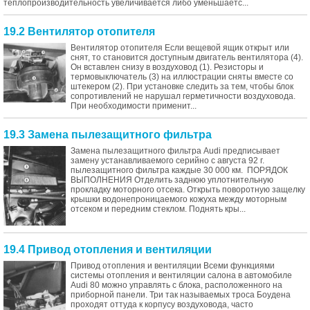
теплопроизводительность увеличивается либо уменьшаетс...
19.2 Вентилятор отопителя
Вентилятор отопителя Если вещевой ящик открыт или
снят, то становится доступным двигатель вентилятора (4).
Он вставлен снизу в воздуховод (1). Резисторы и
термовыключатель (3) на иллюстрации сняты вместе со
штекером (2). При установке следить за тем, чтобы блок
сопротивлений не нарушал герметичности воздуховода.
При необходимости применит...
19.3 Замена пылезащитного фильтра
Замена пылезащитного фильтра Audi предписывает
замену устанавливаемого серийно с августа 92 г.
пылезащитного фильтра каждые 30 000 км. ПОРЯДОК
ВЫПОЛНЕНИЯ Отделить заднюю уплотнительную
прокладку моторного отсека. Открыть поворотную защелку
крышки водонепроницаемого кожуха между моторным
отсеком и передним стеклом. Поднять кры...
19.4 Привод отопления и вентиляции
Привод отопления и вентиляции Всеми функциями
системы отопления и вентиляции салона в автомобиле
Audi 80 можно управлять с блока, расположенного на
приборной панели. Три так называемых троса Боудена
проходят оттуда к корпусу воздуховода, часто