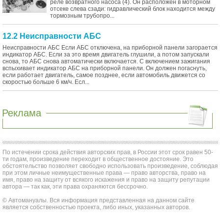
реле возвратного насоса (4). Он расположен в моторном
отсеке слева сзади: гидравлический блок находится между
тормозным трубопро...
12.2 Неисправности АБС
Неисправности АБС Если АБС отключена, на приборной панели загорается
индикатор АБС. Если за это время двигатель глушили, а потом запускали
снова, то АБС снова автоматически включается. С включением зажигания
вспыхивает индикатор АБС на приборной панели. Он должен погаснуть,
если работает двигатель, самое позднее, если автомобиль движется со
скоростью больше 6 км/ч. Есл...
Реклама
По истечении срока действия авторских прав, в России этот срок равен 50-
ти годам, произведение переходит в общественное достояние. Это
обстоятельство позволяет свободно использовать произведение, соблюдая
при этом личные неимущественные права — право авторства, право на
имя, право на защиту от всякого искажения и право на защиту репутации
автора — так как, эти права охраняются бессрочно.
© Автомануалы. Вся информация представленная на данном сайте
является собственностью проекта, либо иных, указанных авторов.