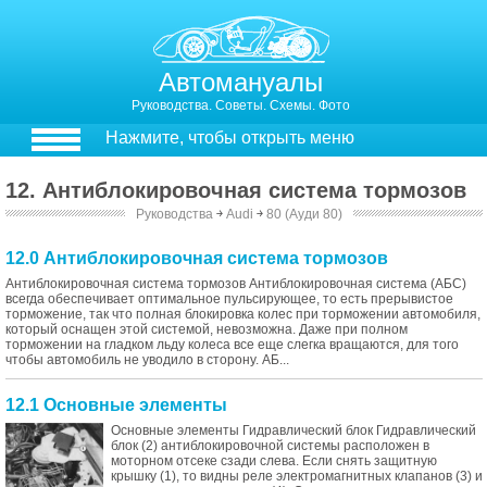
Автомануалы
Руководства. Советы. Схемы. Фото
Нажмите, чтобы открыть меню
12. Антиблокировочная система тормозов
Руководства
￫
Audi
￫
80 (Ауди 80)
12.0 Антиблокировочная система тормозов
Антиблокировочная система тормозов Антиблокировочная система (АБС)
всегда обеспечивает оптимальное пульсирующее, то есть прерывистое
торможение, так что полная блокировка колес при торможении автомобиля,
который оснащен этой системой, невозможна. Даже при полном
торможении на гладком льду колеса все еще слегка вращаются, для того
чтобы автомобиль не уводило в сторону. АБ...
12.1 Основные элементы
Основные элементы Гидравлический блок Гидравлический
блок (2) антиблокировочной системы расположен в
моторном отсеке сзади слева. Если снять защитную
крышку (1), то видны реле электромагнитных клапанов (3) и