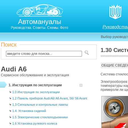
Автомануалы
Руководств
Руководства. Советы. Схемы. Фото
Выбор руководс
Поиск
1.30 Сис
1.30. Система стеклоочистителей и стеклоомыват
ОБЩИЕ СВЕДЕ
Audi A6
Система стеклоо
Сервисное обслуживание и эксплуатация
Электрообогрев 
1. Инструкция по эксплуатации
температуры нар
примерзли ли ще
1.0 Инструкция по эксплуатации
1.2 Панель приборов Audi A6/ A6 Avant, S6/ S6 Avant
1.3 Сигнальные и контрольные лампы
1.4. Установка сидений
1.5 Электрические стеклоподъемники
1.6 Установка рулевого колеса