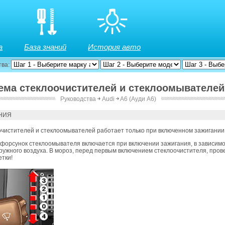
а
База знаний
История авто
тва:
тема стеклоочистителей и стеклоомывателей
Руководства
￫
Audi
￫
A6 (Ауди А6)
елей
НИЯ
чистителей и стеклоомывателей работает только при включенном зажигании
форсунок стеклоомывателя включается при включении зажигания, в зависимо
ужного воздуха. В мороз, перед первым включением стеклоочистителя, прове
тки!