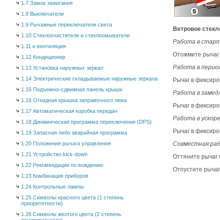
1.7 Замок зажигания
1.8 Выключатели
1.9 Рычажные переключатели света
Ветровое стекл
1.10 Стеклоочистители и стеклоомыватели
Работа в стар
1.11 и вентиляция
Отожмите рычаг 
1.12 Кондиционер
Работа в перио
1.13 Установка наружных зеркал
1.14 Электрические складываемые наружные зеркала
Рычаг в фиксиро
1.15 Подъемно-сдвижная панель крыши
Работа в замед
1.16 Откидная крышка заправочного люка
Рычаг в фиксиро
1.17 Автоматическая коробка передач
Работа в ускор
1.18 Динамическая программа переключения (DPS)
Рычаг в фиксиро
1.19 Запасная либо аварийная программа
1.20 Положения рычага управления
Совместная ра
1.21 Устройство kick-down
Оттяните рычаг 
1.22 Рекомендации по вождению
Отпустите рычаг
1.23 Комбинация приборов
1.24 Контрольные лампы
1.25 Символы красного цвета (1 степень
приоритетности)
1.26 Символы желтого цвета (2 степень