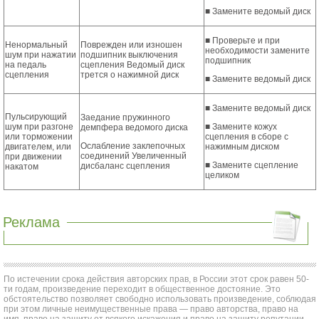
■ Замените ведомый диск
■ Проверьте и при
Ненормальный
Поврежден или изношен
необходимости замените
шум при нажатии
подшипник выключения
подшипник
на педаль
сцепления Ведомый диск
сцепления
трется о нажимной диск
■ Замените ведомый диск
■ Замените ведомый диск
Пульсирующий
Заедание пружинного
шум при разгоне
■ Замените кожух
демпфера ведомого диска
или торможении
сцепления в сборе с
Ослабление заклепочных
двигателем, или
нажимным диском
соединений Увеличенный
при движении
■ Замените сцепление
дисбаланс сцепления
накатом
целиком
Реклама
По истечении срока действия авторских прав, в России этот срок равен 50-
ти годам, произведение переходит в общественное достояние. Это
обстоятельство позволяет свободно использовать произведение, соблюдая
при этом личные неимущественные права — право авторства, право на