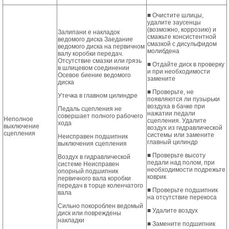
■ Очистите шлицы,
удалите заусенцы
(возможно, коррозию) и
Залипани е накладок
смажьте консистентной
ведомого диска Заедание
смазкой с дисульфидом
ведомого диска на первичном
молибдена
валу коробки передач.
Отсутствие смазки или грязь
■ Отдайте диск в проверку
в шлицевом соединении
и при необходимости
Осевое биение ведомого
замените
диска
■ Проверьте, не
Утечка в главном цилиндре
появляются ли пузырьки
воздуха в бачке при
Педаль сцепления не
нажатии педали
совершает полного рабочего
Неполное
сцепления. Удалите
хода
выключение
воздух из гидравлической
сцепления
системы или замените
Неисправен подшипник
главный цилиндр
выключения сцепления
■ Проверьте высоту
Воздух в гидравлической
педали над полом, при
системе Неисправен
необходимости подрежьте
опорный подшипник
коврик
первичного вала коробки
передач в торце коленчатого
■ Проверьте подшипник
вала
на отсутствие перекоса
Сильно покороблен ведомый
■ Удалите воздух
диск или повреждены
накладки
■ Замените подшипник