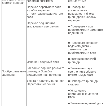
ведомый диск BMW
стандартный
коробки передач
Перекос первичного вала
■ Проверьте
коробки передач
установочные
относительно коленчатого
поверхности блока
вала
цилиндров и коробки
передач
Перекос подшипника
выключения сцепления
■ Проверьте и при
необходимости замените
подшипник
■ Проверьте толщину
ведомого диска и
замените при
необходимости диск
■ Замените рабочий
Изношен ведомый диск
цилиндр
Заедание поршня рабочего
■ Замените кожух
Пробуксовывание
цилиндра Ослабла
сцепления в сборе с
сцепления
диафрагменная пружина
нажимным диском
Утечка в рабочем цилиндре
■ Осмотрите цилиндр
Перегрев сцепления
снаружи
■ Установите
оригинальные детали
BMW
■ Замените ведомый диск