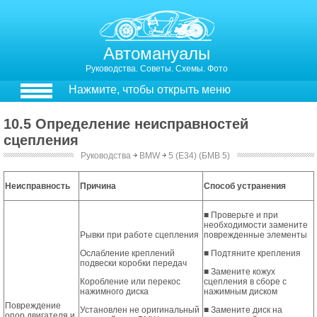
Автомануалы
Руководства. Советы. Схемы. Фото
Нажмите, чтобы открыть меню
10.5 Определение неисправностей
сцепления
Руководства
￫
BMW
￫
5 (E34) (БМВ 5)
Определение неисправностей сцепления
Неисправность
Причина
Способ устранения
■ Проверьте и при
необходимости замените
Рывки при работе сцепления
поврежденные элементы
Ослабление креплений
■ Подтяните крепления
подвески коробки передач
■ Замените кожух
Коробление или перекос
сцепления в сборе с
нажимного диска
нажимным диском
Повреждение
Установлен не оригинальный
■ Замените диск на
опор двигателя и