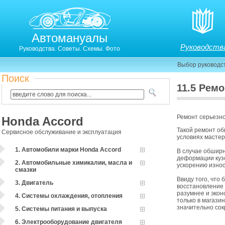
Автомануалы
Руководств
Руководства. Советы. Схемы. Фото
Выбор руководс
Поиск
11.5 Рем
Ремонт серьезн
Honda Accord
Такой ремонт о
Сервисное обслуживание и эксплуатация
условиях мастер
1. Автомобили марки Honda Accord
В случае обширн
деформации кузо
2. Автомобильные химикалии, масла и
ускорению износ
смазки
Ввиду того, что
3. Двигатель
восстановление 
разумнее и экон
4. Системы охлаждения, отопления
только в магази
значительно сок
5. Системы питания и выпуска
6. Электрооборудование двигателя