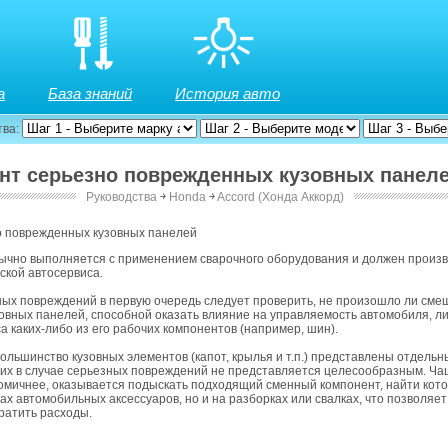
а
База знаний
История авто
тва:
онт серьезно поврежденных кузовных панел
Руководства
￫
Honda
￫
Accord (Хонда Аккорд)
о поврежденных кузовных панелей
бычно выполняется с применением сварочного оборудования и должен произв
ской автосервиса.
ых повреждений в первую очередь следует проверить, не произошло ли сме
вных панелей, способной оказать влияние на управляемость автомобиля, л
а каких-либо из его рабочих компонентов (например, шин).
 большинство кузовных элементов (капот, крылья и т.п.) представлены отдель
их в случае серьезных повреждений не представляется целесообразным. Ча
омичнее, оказывается подыскать подходящий сменный компонент, найти кот
нах автомобильных аксессуаров, но и на разборках или свалках, что позволяе
ратить расходы.