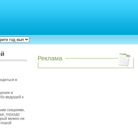
ей
Реклама
одиться в
щения и
ибо ведущей к
ными секциями,
ще, гораздо
орый можно не
т порой