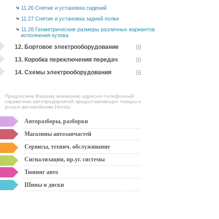
11.26 Снятие и установка сидений
11.27 Снятие и установка задней полки
11.28 Геометрические размеры различных вариантов
исполнения кузова
12. Бортовое электрооборудование
13. Коробка переключения передач
14. Схемы электрооборудования
Предлагаем Вашему вниманию адресно-телефонный
справочник автопредприятий предоставляющих товары и
услуги автомобилям Honda:
Авторазборы, разборки
Магазины автозапчастей
Сервисы, технич. обслуживание
Сигнализации, пр.уг. системы
Тюнинг авто
Шины и диски