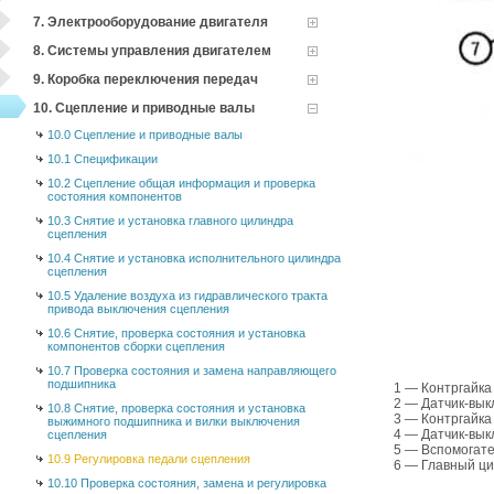
7. Электрооборудование двигателя
8. Системы управления двигателем
9. Коробка переключения передач
10. Cцепление и приводные валы
10.0 Cцепление и приводные валы
10.1 Спецификации
10.2 Сцепление общая информация и проверка
состояния компонентов
10.3 Снятие и установка главного цилиндра
сцепления
10.4 Снятие и установка исполнительного цилиндра
сцепления
10.5 Удаление воздуха из гидравлического тракта
привода выключения сцепления
10.6 Снятие, проверка состояния и установка
компонентов сборки сцепления
10.7 Проверка состояния и замена направляющего
подшипника
1 — Контргайка
2 — Датчик-вык
10.8 Снятие, проверка состояния и установка
3 — Контргайка
выжимного подшипника и вилки выключения
4 — Датчик-вык
сцепления
5 — Вспомогат
10.9 Регулировка педали сцепления
6 — Главный ц
10.10 Проверка состояния, замена и регулировка