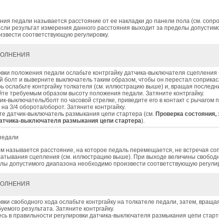
ия педали называется расстояние от ее накладки до панели пола (см. соп
сли результат измерения данного расстояния выходит за пределы допустим
извести соответствующую регулировку.
ПОЛНЕНИЯ
овки положения педали ослабьте контргайку датчика-выключателя сцепления 
й болт и выверните выключатель таким образом, чтобы он перестал соприкас
ь ослабьте контргайку толкателя (см. иллюстрацию выше) и, вращая последн
йте требуемым образом высоту положения педали. Затяните контргайку.
ик-выключатель/болт по часовой стрелке, приведите его в контакт с рычагом 
на 3/4 оборота/оборот. Затяните контргайку.
те датчик-выключатель размыкания цепи стартера (см.
Проверка состояния, 
атчика-выключателя размыкания цепи стартера
).
педали
 называется расстояние, на которое педаль перемещается, не встречая со
батывания сцепления (см. иллюстрацию выше). При выходе величины свободн
елы допустимого диапазона необходимо произвести соответствующую регулир
ПОЛНЕНИЯ
овки свободного хода ослабьте контргайку на толкателе педали, затем, враща
уемого результата. Затяните контргайку.
есь в правильности регулировки датчика-выключателя размыкания цепи старт