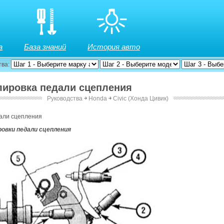
а
База знаний
История авто
тва:
улировка педали сцепления
Руководства
￫
Honda
￫
Civic (Хонда Цивик)
дали сцепления
овки педали сцепления