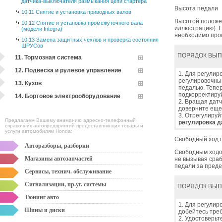
датчика-выключателя размыкания цепи стартера
Высота педали
10.11 Снятие и установка приводных валов
Высотой положен
10.12 Снятие и установка промежуточного вала
иллюстрацию). Е
(модели Integra)
необходимо про
10.13 Замена защитных чехлов и проверка состояния
ШРУСов
ПОРЯДОК ВЫ
11. Тормозная система
12. Подвеска и рулевое управление
1. Для регулир
регулировочны
13. Кузов
педалью. Тепер
подкорректиру
14. Бортовое электрооборудование
2. Вращая датч
доверните еще 
3. Отрегулируй
Предлагаем Вашему вниманию адресно-телефонный
регулировка д
справочник автопредприятий предоставляющих товары и
услуги автомобилям Honda:
Свободный ход 
Авторазборы, разборки
Свободным ходом
Магазины автозапчастей
не вызывая сра
педали за пред
Сервисы, технич. обслуживание
Сигнализации, пр.уг. системы
ПОРЯДОК ВЫ
Тюнинг авто
1. Для регулир
Шины и диски
добейтесь треб
2. Удостоверьт