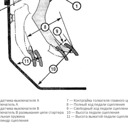
 датчика-выключателя А
7 — Контргайка толкателя главного 
лючатель А
8 — Полный ход педали сцепления
 датчика-выключателя В
9 — Свободный ход педали сцеплен
лючатель В размыкания цепи стартера
10 — Высота педали сцепления
ельная пружина
11 — Высота выжатой педали сцепл
илиндр сцепления