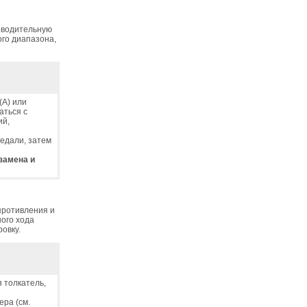
роводительную
ого диапазона,
(А) или
аться с
ий,
педали, затем
замена и
противления и
ого хода
овку.
я толкатель,
ера (см.