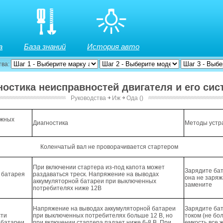
а
База знаний
История авто
тва:
гностика неисправностей двигателя и его сис
Руководства
￫
Иж
￫
Ода ()
систем
ожных
Диагностика
Методы устр
й
Коленчатый вал не проворачивается стартером
При включении стартера из-под капота может
Зарядите ба
 батарея
раздаваться треск. Напряжение на выводах
она не заря
аккумуляторной батареи при выключенных
замените
потребителях ниже 12В
Напряжение на выводах аккумуляторной батареи
Зарядите ба
сти
при выключенных потребителях больше 12 В, но
током (не бол
 батареи
при включении стартера падает ниже 6-8 В. При
емкость все 