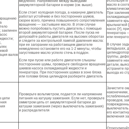
Используйте
медленно. Напряжение между выводами
масло в соот
аккумуляторной батареи в норме (см. выше).
климатическ
Если стоит холодная погода, а накануне двигатель
При заклини
работал устойчиво и без посторонних шумов,
охлаждающей
 вращению
скорее всего, причина повышенного сопротивления
замените кры
ла
вращению — застывшее масло. В этом случае
крыльчаткой [
стело
можно попробовать пустить двигатель с помощью
насос [У], п
; заклинен
второй аккумуляторной батареи. После пуска не
генератора 
насос
допускайте работы двигателя на высоких оборотах
или генерато
идкости;
и следите за контрольной лампой давления масла:
,
В случае зад
при ее загорании на работающем двигателе
алях
вкладышах, 
немедленно остановите его на 1-2 минуты, чтобы
евой
цилиндропо
загустевшее масло успело стечь в поддон.
ация валов
группы, дефо
Если при пуске или работе двигателя слышны
замените не
посторонние шумы, проверьте свободное вращение
детали, выяс
шкивов насоса охлаждающей жидкости и
устраните пр
генератора. При посторонних шумах в зоне блока
выхода из ст
или головки блока цилиндров разберите двигатель
Зачистите о
наконечники,
Проверьте вольтметром, подается ли напряжение
ослабленные
в цепи
питания на катушку зажигания. Если нет, проверьте
проводов, з
ения
омметром цепь от аккумуляторной батареи до
поврежденны
ния
катушки зажигания (через выключатель зажигания)
выключатель
и распределителя
его контактн
включения з
Отрегулируйт