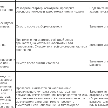
ние
Разберите стартер, осмотрите, проверьте
Подтяните п
 (за него
соосность полюсов и зазор между ними и якорем
замените ст
ос втулок
и шеек
Осмотр после разборки стартера
Замените ст
При включении стартера зубчатый венец
вращается, но маховик и коленчатый вал
я на
Замените ма
неподвижны. Слышен визг, вой со стороны картера
сцепления
я шестерни
Замените ст
а или -
Осмотр после снятия стартера
маховик
ховика
ходит из
аховиком:
ычага
ление или
Проверьте, снимается ли напряжение с
ны муфты
управляющего контакта реле стартера при
Замените тяг
а или
отпускании ключа зажигания, возвращается ли ключ
стартера или
тартера,
в положение «зажигание». Размыкание контактов
сборе; конта
уфты на
выключателя зажигания можно проверить
выключателя
оря или
омметром. Если напряжение на тяговом реле
или выключат
вого реле,