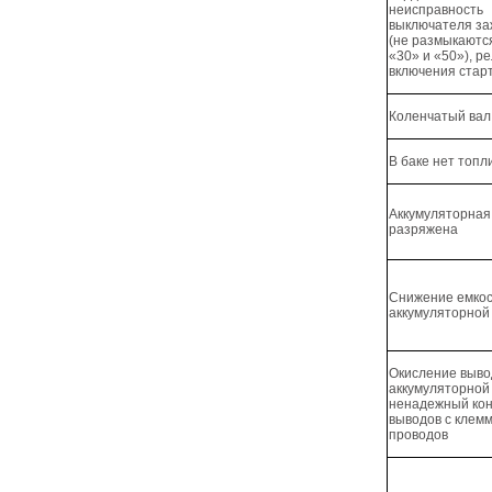
неисправность
выключателя за
(не размыкаютс
«30» и «50»), р
включения стар
Коленчатый вал 
В баке нет топл
Аккумуляторная
разряжена
Снижение емко
аккумуляторной
Окисление выво
аккумуляторной
ненадежный кон
выводов с клем
проводов