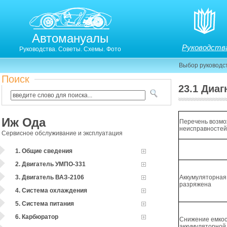
Автомануалы
Руководств
Руководства. Советы. Схемы. Фото
Выбор руководс
Поиск
23.1 Диа
23.1. Диагностика неисправностей двигателя и его 
Иж Ода
Перечень возм
неисправносте
Сервисное обслуживание и эксплуатация
1. Общие сведения
2. Двигатель УМПО-331
3. Двигатель ВАЗ-2106
Аккумуляторная
разряжена
4. Система охлаждения
5. Система питания
6. Карбюратор
Снижение емко
аккумуляторной