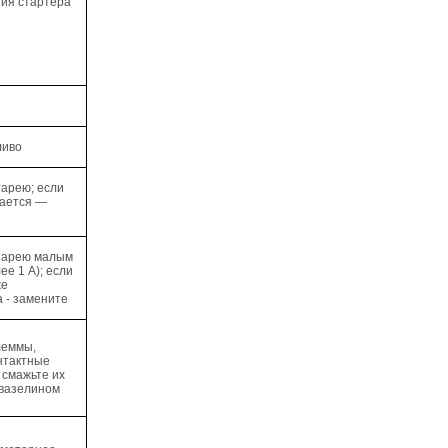
ния стартера
ливо
тарею; если
жается —
тарею малым
ее 1 А); если
же
 - замените
леммы,
нтактные
 смажьте их
 вазелином