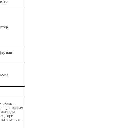
артер
артер
фту или
ховик
езьбовые
предписанным
яжки (см.
я»
), при
шки замените