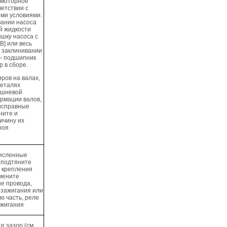
 моторное
ветствии с
ими условиями.
вании насоса
 жидкости
шку насоса с
В] или весь
ри заклинивании
— подшипник
р в сборе.
иров на валах,
деталях
ршневой
рмации валов,
исправные
ните и
ичину их
роя
кисленные
 подтяните
 крепления
амените
е провода,
 зажигания или
ую часть, реле
ажигания
е зазор (см.