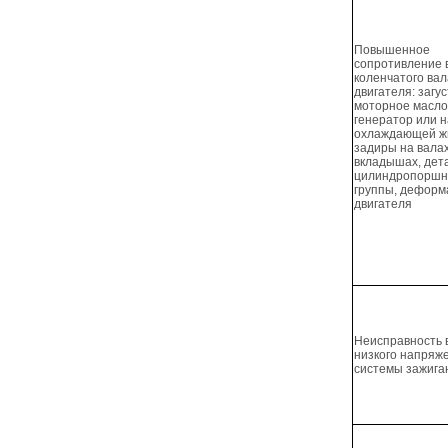
Повышенное
сопротивление
коленчатого ва
двигателя: загу
моторное масло
генератор или 
охлаждающей ж
задиры на валах
вкладышах, дет
цилиндропоршн
группы, деформ
двигателя
Неисправность 
низкого напряж
системы зажига