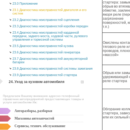
стартера: замы
23.0 Приложение
обрыв во втяги
23.1 Диагностика неисправностей двигателя и его
обмотке, закли
систем
якоря реле (пер
загрязнение
23.2 Диагностика неисправностей сцепления
поверхностей, к
23.3 Диагностика неисправностей коробки передач
т.п.)
23.4 Диагностика неисправностей карданной
передачи, заднего моста, ходовой части, рулевого
управления и тормозной системы
Окислены конта
23.5 Диагностика неисправностей кузова
тягового реле и
проводов, плохо
23.6 Диагностика неисправностей генератора
«массой»
23.7 Диагностика неисправностей аккумуляторной
батареи
23.8 Диагностика неисправностей системы зажигания
Обрыв или замы
23.9 Диагностика неисправностей стартера
удерживающей 
реле стартера
24. Уход за кузовом автомобиля
Предлагаем Вашему вниманию адресно-телефонный
справочник автопредприятий предоставляющих товары и
услуги автомобилям Иж:
Обгорание колл
Авторазборы, разборки
стартера, зави
или их сильный
Магазины автозапчастей
Сервисы, технич. обслуживание