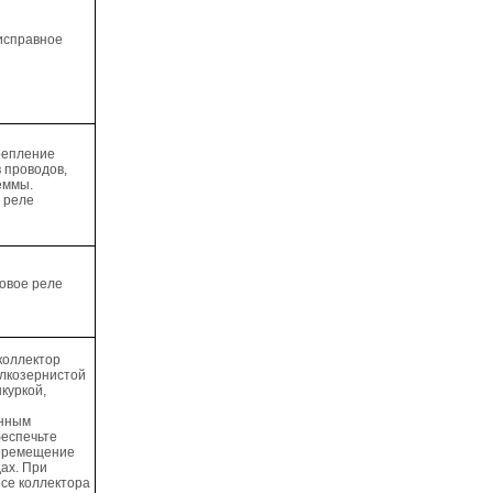
исправное
репление
 проводов,
еммы.
 реле
овое реле
коллектор
елкозернистой
куркой,
анным
беспечьте
еремещение
дах. При
се коллектора