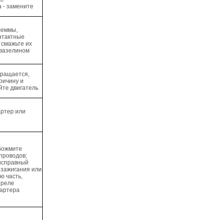
 - замените
леммы,
нтактные
 смажьте их
 вазелином
вращается,
ричину и
йте двигатель
артер или
обожмите
проводов;
исправный
 зажигания или
ю часть,
 реле
тартера