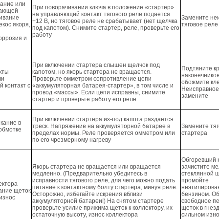
кание или
При поворачивании ключа в положение «стартер»
вающей
на управляющий контакт тягового реле подается
нивание
Замените не
+12 В, но тяговое реле не срабатывает (нет щелчка
екос якоря,
тяговое реле
под капотом). Снимите стартер, реле, проверьте его
работу
оррозия и
При включении стартера слышен щелчок под
Подтяните к
кты
капотом, но якорь стартера не вращается.
наконечников
ли
Проверьте омметром сопротивление цепи
обожмите кл
й контакт с
«аккумуляторная батарея-стартер», в том числе и
Неисправное
провод «массы». Если цепи исправны, снимите
замените
стартер и проверьте работу его реле
При включении стартера из-под капота раздается
кание в
треск. Напряжение на аккумуляторной батарее в
Замените тяг
обмотке
пределах нормы. Реле проверяется омметром или
стартера
по его чрезмерному нагреву
Обгоревший 
Якорь стартера не вращается или вращается
зачистите м
медленно. (Предварительно убедитесь в
стеклянной ш
исправности тягового реле, для чего можно подать
промойте
ектора
питание к контактному болту стартера, минуя реле.
неэтилиров
сание щеток
Осторожно, избегайте искрения вблизи
бензином. О
 износ
аккумуляторной батареи!) На снятом стартере
свободное п
проверьте усилие прижима щеток к коллектору, их
щеток в гнез
остаточную высоту, износ коллектора
сильном изно