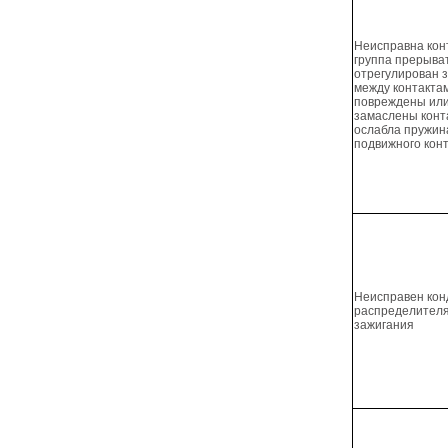
Неисправна кон
группа прерыва
отрегулирован 
между контакта
повреждены ил
замаслены конт
ослабла пружин
подвижного кон
Неисправен кон
распределител
зажигания