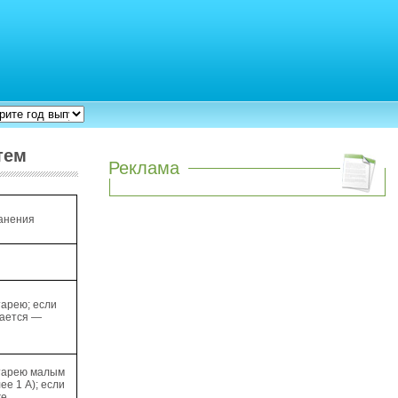
тем
Реклама
анения
тарею; если
жается —
тарею малым
ее 1 А); если
же