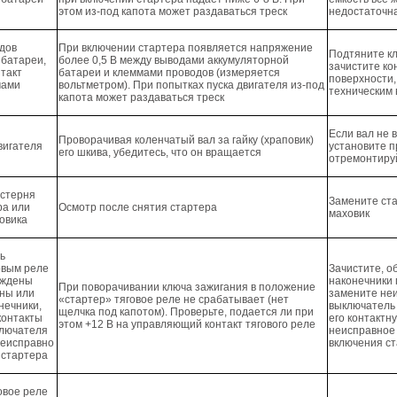
этом из-под капота может раздаваться треск
недостаточна
дов
При включении стартера появляется напряжение
Подтяните к
 батареи,
более 0,5 В между выводами аккумуляторной
зачистите ко
такт
батареи и клеммами проводов (измеряется
поверхности,
мами
вольтметром). При попытках пуска двигателя из-под
техническим
капота может раздаваться треск
Если вал не 
Проворачивая коленчатый вал за гайку (храповик)
вигателя
установите п
его шкива, убедитесь, что он вращается
отремонтиру
стерня
Замените ст
ра или
Осмотр после снятия стартера
маховик
ховика
ь
овым реле
Зачистите, 
еждены
наконечники 
При поворачивании ключа зажигания в положение
ены или
замените не
«стартер» тяговое реле не срабатывает (нет
нечники,
выключатель
щелчка под капотом). Проверьте, подается ли при
контакты
его контактну
этом +12 В на управляющий контакт тягового реле
ключателя
неисправное
неисправно
включения с
 стартера
овое реле