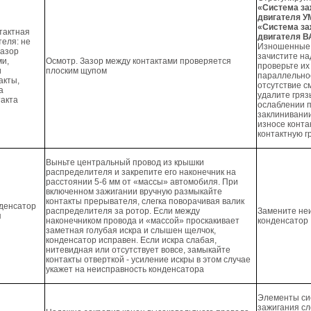
«Система за
двигателя У
«Система за
тактная
двигателя В
теля: не
Изношенные 
зазор
зачистите н
ми,
Осмотр. Зазор между контактами проверяется
проверьте их
и
плоским щупом
параллельно
акты,
отсутствие 
а
удалите гряз
такта
ослаблении 
заклинивани
износе конта
контактную г
Выньте центральный провод из крышки
распределителя и закрепите его наконечник на
расстоянии 5-6 мм от «массы» автомобиля. При
включенном зажигании вручную размыкайте
контакты прерывателя, слегка поворачивая валик
денсатор
распределителя за ротор. Если между
Замените не
я
наконечником провода и «массой» проскакивает
конденсатор
заметная голубая искра и слышен щелчок,
конденсатор исправен. Если искра слабая,
нитевидная или отсутствует вовсе, замыкайте
контакты отверткой - усиление искры в этом случае
укажет на неисправность конденсатора
Элементы с
зажигания с