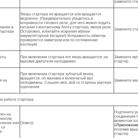
замените ст
Якорь стартера не вращается или вращается
медленно. (Предварительно убедитесь в
исправности тягового реле, для чего можно подать
кание в
питание к контактному болту стартера, минуя реле.
Замените ст
стартера
Осторожно, избегайте искрения вблизи
аккумуляторной батареи!) Исправность обмотки
проверяется омметром или по потемнению
изоляции
уфты
При включении стартера его якорь вращается, но
Замените му
а
маховик двигателя неподвижен
стартер
При включении стартера зубчатый венец
вращается, но маховик и коленчатый вал
я на
Замените ма
неподвижны. Слышен визг, вой со стороны картера
сцепления
и работе стартера
Подтяните р
лен на
соединения 
екосом,
моментом зат
епление или
Осмотр
«Приложени
 со
поломке кры
а
стартер