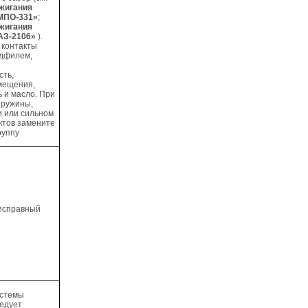
жигания
МПО-331»
;
жигания
АЗ-2106»
).
контакты
адфилем,
сть,
смещения,
ь и масло. При
пружины,
и или сильном
ктов замените
руппу
исправный
истемы
ледует