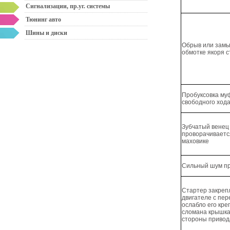
Сигнализации, пр.уг. системы
Тюнинг авто
Шины и диски
Обрыв или замы
обмотке якоря 
Пробуксовка м
свободного ход
Зубчатый венец
проворачиваетс
маховике
Сильный шум пр
Стартер закреп
двигателе с пер
ослабло его кр
сломана крышка
стороны привод