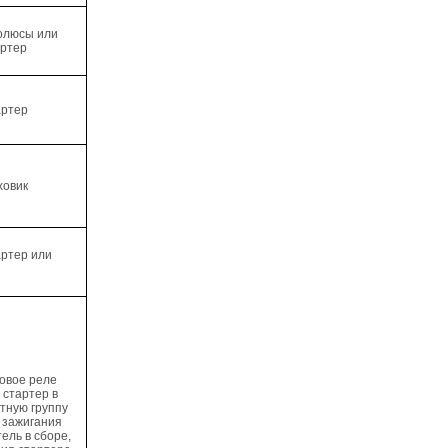
олюсы или
артер
артер
ховик
артер или
овое реле
 стартер в
ктную группу
 зажигания
ель в сборе,