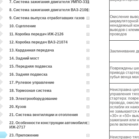
7. Система зажигания двигателя УМПО-331
8. Система зажигания двигателя ВАЗ-2106
Окисление выво
9. Система выпуска отработавших газов
аккумуляторной
ненадежный кон
10. Сцепление
выводов с клем
11. Коробка передач ИЖ-2126
проводов
12. Коробка передач ВАЗ-21074
13. Карданная передача
Заклинивание д
14. Задний мост
15. Передняя подвеска
Повреждены ше
привода старте
16. Задняя подвеска
зубья венца ма
17. Рулевое управление
Неисправна цеп
18. Тормозная система
управления тяг
стартера: повр
19. Электрооборудование
провода, окисл
20. Кузов
ослабли их нако
не замыкаются 
21. Система вентиляции и отопления
«30» и «50» вы
зажигания или 
22. Особенности конструкции автомобиля
реле включения
ИЖ-2717
23. Приложение
Неисправно тяг