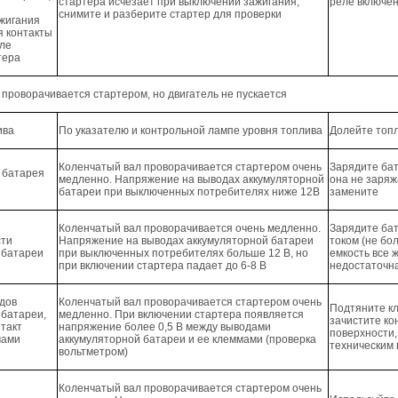
стартера исчезает при выключении зажигания,
реле включе
снимите и разберите стартер для проверки
жигания
я контакты
еле
тера
проворачивается стартером, но двигатель не пускается
ива
По указателю и контрольной лампе уровня топлива
Долейте топ
Коленчатый вал проворачивается стартером очень
Зарядите ба
 батарея
медленно. Напряжение на выводах аккумуляторной
она не заря
батареи при выключенных потребителях ниже 12В
замените
Коленчатый вал проворачивается очень медленно.
Зарядите ба
сти
Напряжение на выводах аккумуляторной батареи
током (не бол
 батареи
при выключенных потребителях больше 12 В, но
емкость все 
при включении стартера падает до 6-8 В
недостаточна
дов
Коленчатый вал проворачивается стартером очень
Подтяните к
 батареи,
медленно. При включении стартера появляется
зачистите ко
такт
напряжение более 0,5 В между выводами
поверхности,
мами
аккумуляторной батареи и ее клеммами (проверка
техническим
вольтметром)
Коленчатый вал проворачивается стартером очень