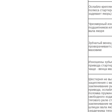
Ослабло крепле
полюса стартера
задевает якорь)
Чрезмерный изн
подшипников ил
вала якоря
Зубчатый венец
проворачиваетс
маховике
Изношены зубь
привода стартер
чаще - венца ма
Шестерня не вы
зацепления с м
заклинивание р
привода, ослаб
поломка пружи
свободного ход
тягового реле с
заклинивание м
шлицах вала як
сердечника тяго