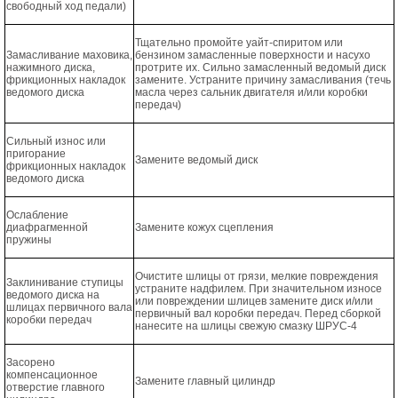
свободный ход педали)
Тщательно промойте уайт-спиритом или
Замасливание маховика,
бензином замасленные поверхности и насухо
нажимного диска,
протрите их. Сильно замасленный ведомый диск
фрикционных накладок
замените. Устраните причину замасливания (течь
ведомого диска
масла через сальник двигателя и/или коробки
передач)
Сильный износ или
пригорание
Замените ведомый диск
фрикционных накладок
ведомого диска
Ослабление
диафрагменной
Замените кожух сцепления
пружины
Очистите шлицы от грязи, мелкие повреждения
Заклинивание ступицы
устраните надфилем. При значительном износе
ведомого диска на
или повреждении шлицев замените диск и/или
шлицах первичного вала
первичный вал коробки передач. Перед сборкой
коробки передач
нанесите на шлицы свежую смазку ШРУС-4
Засорено
компенсационное
Замените главный цилиндр
отверстие главного