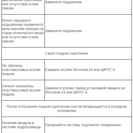
выключения сцепления
Замените подшипник
или отсутствие в нем
смазки
Износ переднего
подшипника первичного
вала коробки передач (в
Замените подшипник
торце коленчатого вала)
или отсутствие в нем
смазки
Скрип педали сцепления
Не смазаны
пластмассовые втулки
Смажьте втулки Литолом-24 или ШРУС-4
педали
Сильно изношены
Замените втулки, перед установкой смажьте их
пластмассовые втулки
Литолом-24 или ШРУС-4
педали
После отпускания педали сцепления она не возвращается в исходное
положение
Наличие воздуха в
Прокачайте систему, подтяните соединения
системе гидропривода