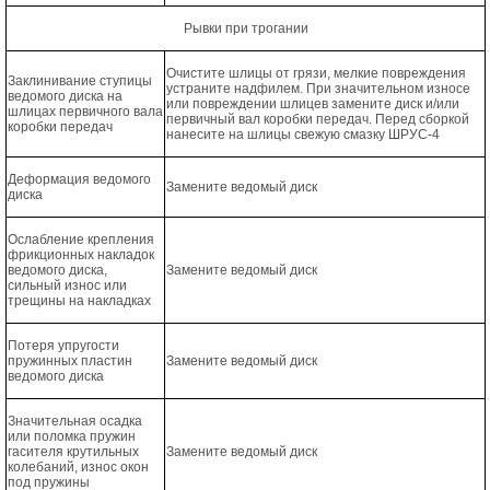
Рывки при трогании
Очистите шлицы от грязи, мелкие повреждения
Заклинивание ступицы
устраните надфилем. При значительном износе
ведомого диска на
или повреждении шлицев замените диск и/или
шлицах первичного вала
первичный вал коробки передач. Перед сборкой
коробки передач
нанесите на шлицы свежую смазку ШРУС-4
Деформация ведомого
Замените ведомый диск
диска
Ослабление крепления
фрикционных накладок
ведомого диска,
Замените ведомый диск
сильный износ или
трещины на накладках
Потеря упругости
пружинных пластин
Замените ведомый диск
ведомого диска
Значительная осадка
или поломка пружин
гасителя крутильных
Замените ведомый диск
колебаний, износ окон
под пружины