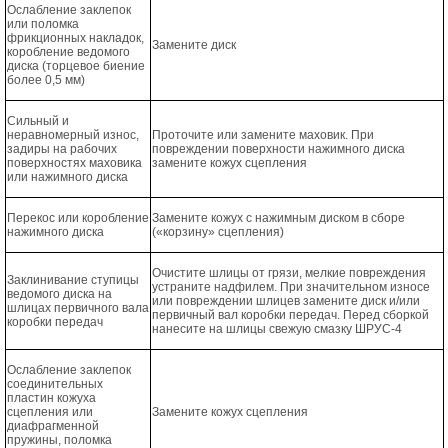
Ослабление заклепок
или поломка
фрикционных накладок,
Замените диск
коробление ведомого
диска (торцевое биение
более 0,5 мм)
Сильный и
неравномерный износ,
Проточите или замените маховик. При
задиры на рабочих
повреждении поверхности нажимного диска
поверхностях маховика
замените кожух сцепления
или нажимного диска
Перекос или коробление
Замените кожух с нажимным диском в сборе
нажимного диска
(«корзину» сцепления)
Очистите шлицы от грязи, мелкие повреждения
Заклинивание ступицы
устраните надфилем. При значительном износе
ведомого диска на
или повреждении шлицев замените диск и/или
шлицах первичного вала
первичный вал коробки передач. Перед сборкой
коробки передач
нанесите на шлицы свежую смазку ШРУС-4
Ослабление заклепок
соединительных
пластин кожуха
сцепления или
Замените кожух сцепления
диафрагменной
пружины, поломка