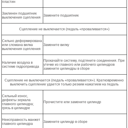
пластин
Заклинен подшипник
Замените подшипник
выключения сцепления
Сцепление не выключается (педаль «проваливается»)
Сильно деформирована
или сломана вилка
Замените вилку
выключения сцепления
Прокачайте систему, подтяните соединения. При
Наличие воздуха в
утечке из главного или рабочего цилиндров
системе гидропривода
замените цилиндры в сборе
Сцепление не выключается (педаль «проваливается»). Кратковременно
выключить сцепление удается только резким нажатием на педаль
Сильный износ,
дефекты зеркала
Прочистите или замените цилиндр
главного цилиндра;
грязь в цилиндре
Неисправность манжет
Замените цилиндр в сборе
главного цилиндра