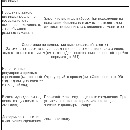
цилиндра
Поршень главного
цилиндра медленно
Замените цилиндр в сборе. При подозрении на
возвращается в
попадание бензина или других растворителей в
исходное положение из-
жидкость гидропривода сцепления замените ее
за разбухания
резиновых манжет
Сцепление не полностью выключается («ведет»)
.
Затруднено переключение передач переднего хода, передача заднего
хода включается с шумом (см. также «Диагностика неисправностей коробки
передач», с. 254)
Неправильная
регулировка привода
сцепления (мал полный
Отрегулируйте привод (см. «Сцепление», с. 98)
ход педали, увеличен ее
свободный ход)
В систему гидропривода
Прокачайте систему, подтяните соединения. При
попал воздух (педаль
утечке из главного или рабочего цилиндров
«мягкая»)
замените цилиндры в сборе
Деформирована вилка
Замените вилку
выключения сцепления