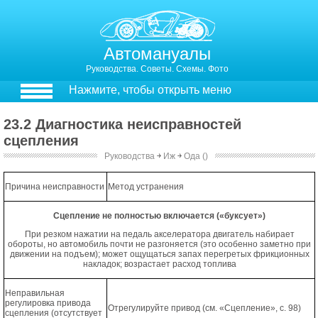
Автомануалы
Руководства. Советы. Схемы. Фото
Нажмите, чтобы открыть меню
23.2 Диагностика неисправностей
сцепления
Руководства
￫
Иж
￫
Ода ()
23.2. Диагностика неисправностей сцепления
Причина неисправности
Метод устранения
Сцепление не полностью включается («буксует»)
При резком нажатии на педаль акселератора двигатель набирает
обороты, но автомобиль почти не разгоняется (это особенно заметно при
движении на подъем); может ощущаться запах перегретых фрикционных
накладок; возрастает расход топлива
Неправильная
регулировка привода
Отрегулируйте привод (см. «Сцепление», с. 98)
сцепления (отсутствует