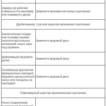
Задиры на рабочих
поверхностях маховика
Замените маховик или кожух сцепления
или нажимного диска
Дребезжание, стук или шум при включении сцепления
Значительная осадка
или поломка пружин
гасителя крутильных
Замените ведомый диск
колебаний, износ окон
под пружины
Деформация ведомого
Замените ведомый диск
диска
Ослабление крепления
фрикционных накладок
ведомого диска,сильный
Замените ведомый диск
износ или трещины на
накладках
Равномерный шум при выключенном сцеплении
Износ подшипника