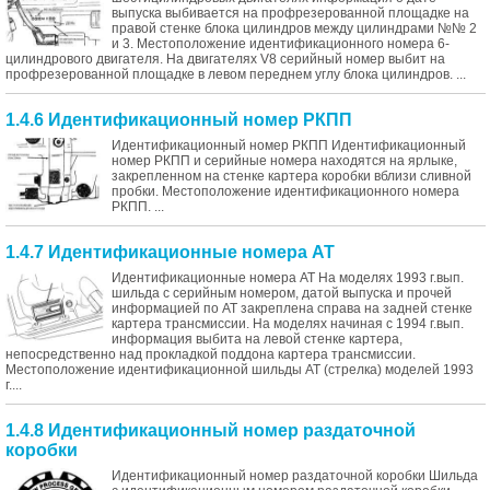
выпуска выбивается на профрезерованной площадке на
правой стенке блока цилиндров между цилиндрами №№ 2
и 3. Местоположение идентификационного номера 6-
цилиндрового двигателя. На двигателях V8 серийный номер выбит на
профрезерованной площадке в левом переднем углу блока цилиндров. ...
1.4.6 Идентификационный номер РКПП
Идентификационный номер РКПП Идентификационный
номер РКПП и серийные номера находятся на ярлыке,
закрепленном на стенке картера коробки вблизи сливной
пробки. Местоположение идентификационного номера
РКПП. ...
1.4.7 Идентификационные номера АТ
Идентификационные номера АТ На моделях 1993 г.вып.
шильда с серийным номером, датой выпуска и прочей
информацией по АТ закреплена справа на задней стенке
картера трансмиссии. На моделях начиная с 1994 г.вып.
информация выбита на левой стенке картера,
непосредственно над прокладкой поддона картера трансмиссии.
Местоположение идентификационной шильды АТ (стрелка) моделей 1993
г....
1.4.8 Идентификационный номер раздаточной
коробки
Идентификационный номер раздаточной коробки Шильда