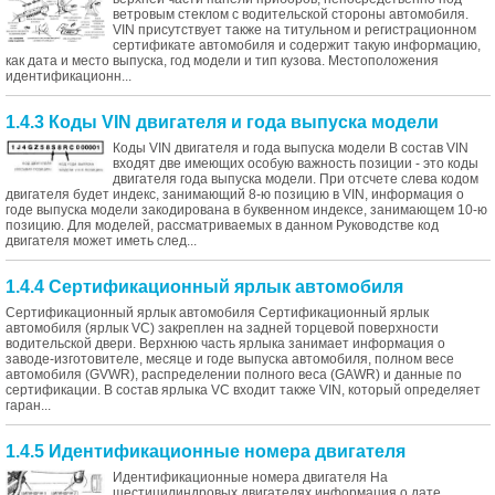
ветровым стеклом с водительской стороны автомобиля.
VIN присутствует также на титульном и регистрационном
сертификате автомобиля и содержит такую информацию,
как дата и место выпуска, год модели и тип кузова. Местоположения
идентификационн...
1.4.3 Коды VIN двигателя и года выпуска модели
Коды VIN двигателя и года выпуска модели В состав VIN
входят две имеющих особую важность позиции - это коды
двигателя года выпуска модели. При отсчете слева кодом
двигателя будет индекс, занимающий 8-ю позицию в VIN, информация о
годе выпуска модели закодирована в буквенном индексе, занимающем 10-ю
позицию. Для моделей, рассматриваемых в данном Руководстве код
двигателя может иметь след...
1.4.4 Сертификационный ярлык автомобиля
Сертификационный ярлык автомобиля Сертификационный ярлык
автомобиля (ярлык VC) закреплен на задней торцевой поверхности
водительской двери. Верхнюю часть ярлыка занимает информация о
заводе-изготовителе, месяце и годе выпуска автомобиля, полном весе
автомобиля (GVWR), распределении полного веса (GAWR) и данные по
сертификации. В состав ярлыка VC входит также VIN, который определяет
гаран...
1.4.5 Идентификационные номера двигателя
Идентификационные номера двигателя На
шестицилиндровых двигателях информация о дате