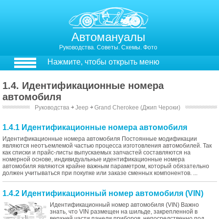
Автомануалы
Руководства. Советы. Схемы. Фото
Нажмите, чтобы открыть меню
1.4. Идентификационные номера
автомобиля
Руководства
￫
Jeep
￫
Grand Cherokee (Джип Чероки)
1.4.1 Идентификационные номера автомобиля
Идентификационные номера автомобиля Постоянные модификации
являются неотъемлемой частью процесса изготовления автомобилей. Так
как списки и прайс-листы выпускаемых запчастей составляются на
номерной основе, индивидуальные идентификационные номера
автомобиля являются крайне важным параметром, который обязательно
должен учитываться при покупке или заказе сменных компонентов. ...
1.4.2 Идентификационный номер автомобиля (VIN)
Идентификационный номер автомобиля (VIN) Важно
знать, что VIN размещен на шильде, закрепленной в
верхней части панели приборов, непосредственно под