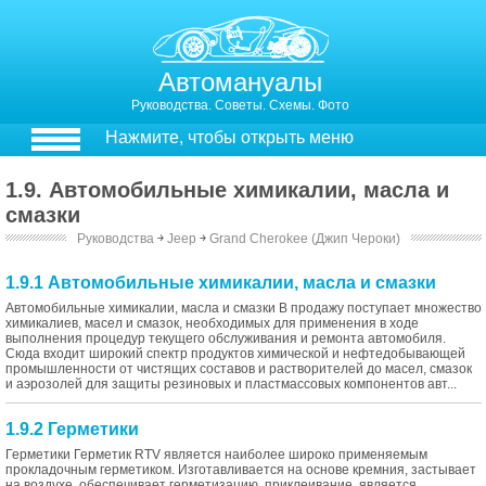
Автомануалы
Руководства. Советы. Схемы. Фото
Нажмите, чтобы открыть меню
1.9. Автомобильные химикалии, масла и
смазки
Руководства
￫
Jeep
￫
Grand Cherokee (Джип Чероки)
1.9.1 Автомобильные химикалии, масла и смазки
Автомобильные химикалии, масла и смазки В продажу поступает множество
химикалиев, масел и смазок, необходимых для применения в ходе
выполнения процедур текущего обслуживания и ремонта автомобиля.
Сюда входит широкий спектр продуктов химической и нефтедобывающей
промышленности от чистящих составов и растворителей до масел, смазок
и аэрозолей для защиты резиновых и пластмассовых компонентов авт...
1.9.2 Герметики
Герметики Герметик RTV является наиболее широко применяемым
прокладочным герметиком. Изготавливается на основе кремния, застывает
на воздухе, обеспечивает герметизацию, приклеивание, является