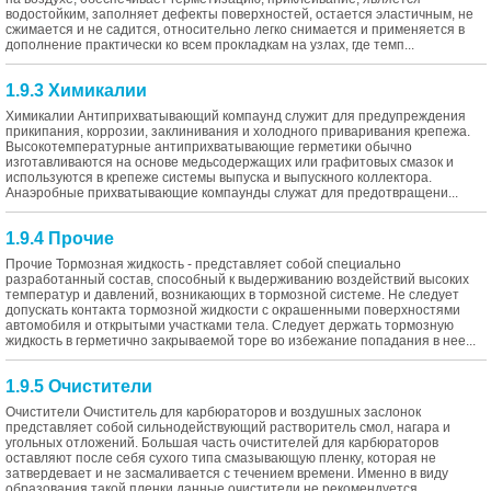
водостойким, заполняет дефекты поверхностей, остается эластичным, не
сжимается и не садится, относительно легко снимается и применяется в
дополнение практически ко всем прокладкам на узлах, где темп...
1.9.3 Химикалии
Химикалии Антиприхватывающий компаунд служит для предупреждения
прикипания, коррозии, заклинивания и холодного приваривания крепежа.
Высокотемпературные антиприхватывающие герметики обычно
изготавливаются на основе медьсодержащих или графитовых смазок и
используются в крепеже системы выпуска и выпускного коллектора.
Анаэробные прихватывающие компаунды служат для предотвращени...
1.9.4 Прочие
Прочие Тормозная жидкость - представляет собой специально
разработанный состав, способный к выдерживанию воздействий высоких
температур и давлений, возникающих в тормозной системе. Не следует
допускать контакта тормозной жидкости с окрашенными поверхностями
автомобиля и открытыми участками тела. Следует держать тормозную
жидкость в герметично закрываемой торе во избежание попадания в нее...
1.9.5 Очистители
Очистители Очиститель для карбюраторов и воздушных заслонок
представляет собой сильнодействующий растворитель смол, нагара и
угольных отложений. Большая часть очистителей для карбюраторов
оставляют после себя сухого типа смазывающую пленку, которая не
затвердевает и не засмаливается с течением времени. Именно в виду
образования такой пленки данные очистители не рекомендуется