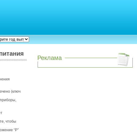
 питания
Реклама
лнения
ючено (ключ
 приборы,
ет
те, чтобы
ожение “Р”