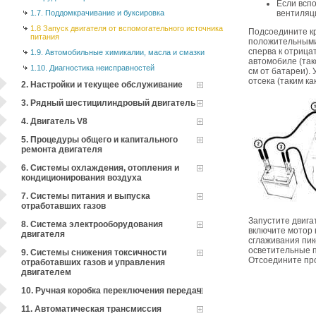
Если всп
1.7. Поддомкрачивание и буксировка
вентиляц
1.8 Запуск двигателя от вспомогательного источника
Подсоедините кр
питания
положительными 
сперва к отрица
1.9. Автомобильные химикалии, масла и смазки
автомобиле (так
1.10. Диагностика неисправностей
см от батареи).
отсека (таким ка
2. Настройки и текущее обслуживание
3. Рядный шестицилиндровый двигатель
4. Двигатель V8
5. Процедуры общего и капитального
ремонта двигателя
6. Системы охлаждения, отопления и
кондиционирования воздуха
7. Системы питания и выпуска
отработавших газов
Запустите двига
8. Система электрооборудования
включите мотор 
двигателя
сглаживания пик
осветительные п
9. Системы снижения токсичности
Отсоедините про
отработавших газов и управления
двигателем
10. Ручная коробка переключения передач
11. Автоматическая трансмиссия