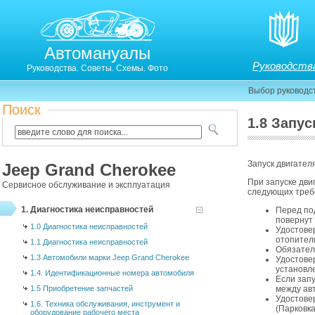
Автомануалы
Руководств
Руководства. Советы. Схемы. Фото
Выбор руководс
Поиск
1.8 Запу
Запуск двигател
Jeep Grand Cherokee
При запуске дви
Сервисное обслуживание и эксплуатация
следующих треб
1. Диагностика неисправностей
Перед по
повернут
1.0 Диагностика неисправностей
Удостове
отопитель
1.1 Диагностика неисправностей
Обязател
1.3 Автомобили марки Jeep Grand Cherokee
Удостове
установл
1.4. Идентификационные номера автомобиля
Если зап
1.5 Приобретение запчастей
между ав
Удостове
1.6. Техника обслуживания, инструмент и
(Парковка
оборудование рабочего места