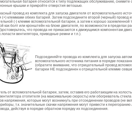
омогательная батарея относится к типу подлежащих обслуживанию, снимите 
ионные крышки и прикройте отверстия ветошью.
асный провод из комплекта для запуска двигателя от вспомогательного исто
(+) клеммами обеих батарей. Затем подсоедините второй (черный) провод и
тельной (-) клемме вспомогательной батареи, а затем к хорошо заземленной 
ой как болт или кронштейн на блоке двигателя, по возможности в пределах ра
 Удостоверьтесь, что провода не прикасаются к движущимся компонентам двиг
к лопасти вентилятора, приводные ремни и т.п.).
Подсоединяйте провода из комплекта для запуска автом
вспомогательного источника питания в порядке показан
(обратите внимание, что отрицательный провод вспомо
батареи НЕ подсоединен к отрицательной клемме севше
тель от вспомогательной батареи, затем, оставив его работающим на холост
вентилятора отопителя (на максимальную скорость) или обогреватель стекла
ов напряжения, которые могут возникнуть при отсоединении проводов (не вк
риборы, т.к. значительные скачки напряжения могут привести к перегоранию 
вода, действуя в порядке обратном порядку их подсоединения.