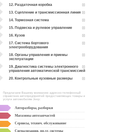
12. Раздаточная коробка
13. Сцепление и трансмиссионная линия
14. Тормозная система
15. Подвеска и рулевое управление
16. Кузов
17. Система бортового
электрооборудования
18. Органы управления и приемы
эксплуатации
19. Диагностика системы электронного
управления автоматической трансмиссией
20. Контрольные кузовные размеры
Предлагаем Вашему вниманию адресно-телефонный
справочник автопредприятий предоставляющих товары и
услуги автомобилям Jeep:
Авторазборы, разборки
Магазины автозапчастей
Сервисы, технич. обслуживание
Сигнализации, пр.уг. системы