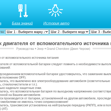
а
База знаний
История авто
тва:
ск двигателя от вспомогательного источника
Руководства
￫
Jeep
￫
Grand Cherokee (Джип Чероки)
я от вспомогательного источника питания
гателя от вспомогательной батареи следует помнить о необходимости выпо
ований:
дсоединением вспомогательной батареи удостоверьтесь, что зажигание выкл
 в положение OFF).
рьтесь, что выключено все электрооборудование автомобиля (осветительные
, стеклоочистители и т.п.).
ьно наденьте защитные очки.
рьтесь, что вспомогательная батарея по выходному напряжению соответству
енной на Вашем автомобиле.
уск производится от батареи, установленной на другом автомобиле, проследи
томобилями не имелось точек соприкосновения!
рьтесь, трансмиссия установлена на нейтральную передачу (РКПП), или в пол
) (АТ).