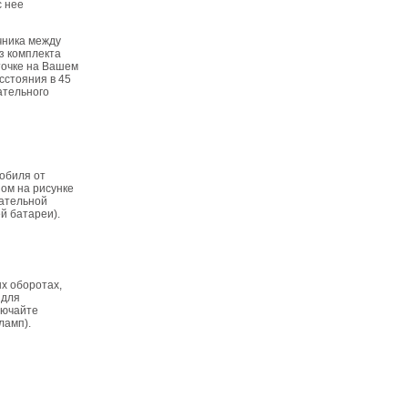
с нее
чника между
з комплекта
точке на Вашем
сстояния в 45
ательного
обиля от
ном на рисунке
гательной
й батареи).
ых оборотах,
 для
лючайте
ламп).