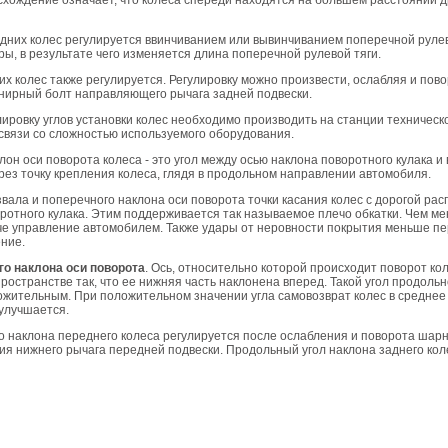
хождение означает, что колеса спереди находятся на большем расстоянии др
них колес регулируется ввинчиванием или вывинчиванием поперечной рулев
, в результате чего изменяется длина поперечной рулевой тяги.
х колес также регулируется. Регулировку можно произвести, ослабляя и пов
нирный болт направляющего рычага задней подвески.
лировку углов установки колес необходимо производить на станции техническ
связи со сложностью используемого оборудования.
он оси поворота колеса - это угол между осью наклона поворотного кулака и
ез точку крепления колеса, глядя в продольном направлении автомобиля.
азвала и поперечного наклона оси поворота точки касания колес с дорогой ра
оротного кулака. Этим поддерживается так называемое плечо обкатки. Чем м
гче управление автомобилем. Также удары от неровности покрытия меньше п
ние.
го наклона оси поворота
. Ось, относительно которой происходит поворот ко
ространстве так, что ее нижняя часть наклонена вперед. Такой угол продоль
ожительным. При положительном значении угла самовозврат колес в средне
улучшается.
о наклона переднего колеса регулируется после ослабления и поворота шар
ия нижнего рычага передней подвески. Продольный угол наклона заднего кол