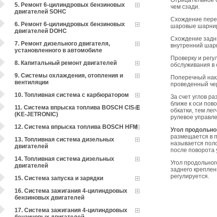
Отрицательное с
5. Ремонт 6-цилиндровых бензиновых
чем сзади.
двигателей SOHC
Схождение перед
6. Ремонт 6-цилиндровых бензиновых
шаровые шарниры
двигателей DOHC
Схождение задни
7. Ремонт дизельного двигателя,
внутренний шар
установленного в автомобиле
Проверку и регу
8. Капитальный ремонт двигателей
обслуживания в 
9. Системы охлаждения, отопления и
Поперечный накл
вентиляции
проведенный чер
10. Топливная система с карбюратором
За счет углов р
ближе к оси пов
11. Система впрыска топлива BOSCH CIS-E
обкатки, тем ле
(KE-JETRONIC)
рулевое управле
12. Система впрыска топлива BOSCH HFM
Угол продольно
размещается в п
13. Топливная система дизельных
называется пол
двигателей
после поворота 
14. Топливная система дизельных
Угол продольног
двигателей
заднего креплен
регулируется.
15. Система запуска и зарядки
16. Система зажигания 4-цилиндровых
бензиновых двигателей
17. Система зажигания 4-цилиндровых