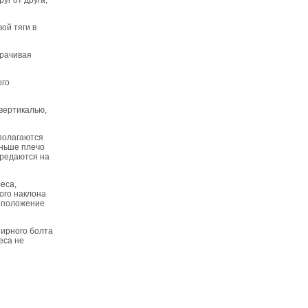
уг от друга,
ой тяги в
орачивая
ого
 вертикалью,
сполагаются
еньше плечо
ередаются на
леса,
ного наклона
е положение
нирного болта
еса не