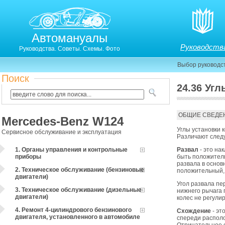
Автомануалы
Руководств
Руководства. Советы. Схемы. Фото
Выбор руководс
Поиск
24.36 Угл
23.36. Углы установки колес
ОБЩИЕ СВЕДЕ
Mercedes-Benz W124
Углы установки 
Сервисное обслуживание и эксплуатация
Различают следу
1. Органы управления и контрольные
Развал
- это на
приборы
быть положитель
развала в основ
2. Техническое обслуживание (бензиновые
положительный, 
двигатели)
Угол развала пе
3. Техническое обслуживание (дизельные
нижнего рычага 
двигатели)
колес не регули
4. Ремонт 4-цилиндрового бензинового
Схождение
- эт
двигателя, установленного в автомобиле
спереди располо