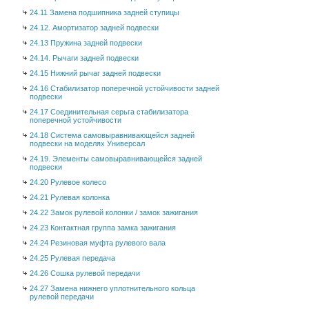
24.11 Замена подшипника задней ступицы
24.12. Амортизатор задней подвески
24.13 Пружина задней подвески
24.14. Рычаги задней подвески
24.15 Нижний рычаг задней подвески
24.16 Стабилизатор поперечной устойчивости задней
подвески
24.17 Соединительная серьга стабилизатора
поперечной устойчивости
24.18 Система самовыравнивающейся задней
подвески на моделях Универсал
24.19. Элементы самовыравнивающейся задней
подвески
24.20 Рулевое колесо
24.21 Рулевая колонка
24.22 Замок рулевой колонки / замок зажигания
24.23 Контактная группа замка зажигания
24.24 Резиновая муфта рулевого вала
24.25 Рулевая передача
24.26 Сошка рулевой передачи
24.27 Замена нижнего уплотнительного кольца
рулевой передачи