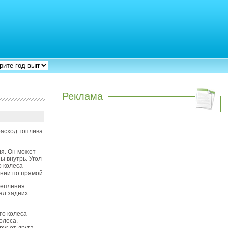
Реклама
расход топлива.
ля. Он может
ы внутрь. Угол
о колеса
ении по прямой.
репления
ал задних
то колеса
олеса.