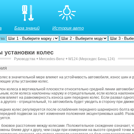
а
База знаний
История авто
тва:
ы установки колес
Руководства
￫
Mercedes-Benz
￫
W124 (Мерседес Бенц 124)
НИЯ
колес в значительной мере влияют на устойчивость автомобиля, износ шин и 
ющие углы установки колес.
клон колеса в вертикальной плоскости относительно средней линии автомоби
ным, если колеса наклонены наружу и отрицательным, если колеса наклонен
ном влияет на равномерность износа шин передних колес. Если развал одног
а другого - отрицательный, то автомобиль будет уводить в сторону при движ
редних колес регулируется после ослабления переднего шарнирного болта к
передней подвески за счет изменения положения эксцентриковых шайб. Разв
руется.
о боковое расстояние между колесами. Положительное схождение означает, ч
жены ближе друг к другу, чем сзади при измерении на высоте средней точки к