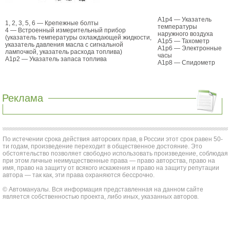
А1р4 — Указатель
1, 2, 3, 5, 6 — Крепежные болты
температуры
4 — Встроенный измерительный прибор
наружного воздуха
(указатель температуры охлаждающей жидкости,
А1р5 — Тахометр
указатель давления масла с сигнальной
А1р6 — Электронные
лампочкой, указатель расхода топлива)
часы
А1р2 — Указатель запаса топлива
А1р8 — Спидометр
Реклама
По истечении срока действия авторских прав, в России этот срок равен 50-
ти годам, произведение переходит в общественное достояние. Это
обстоятельство позволяет свободно использовать произведение, соблюдая
при этом личные неимущественные права — право авторства, право на
имя, право на защиту от всякого искажения и право на защиту репутации
автора — так как, эти права охраняются бессрочно.
© Автомануалы. Вся информация представленная на данном сайте
является собственностью проекта, либо иных, указанных авторов.