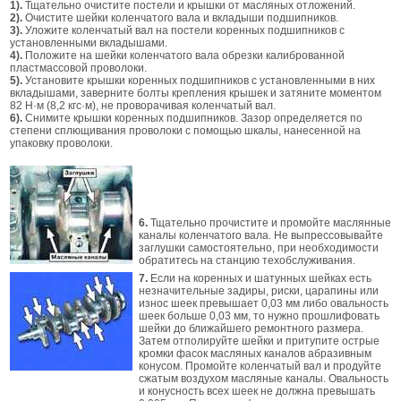
1).
Тщательно очистите постели и крышки от масляных отложений.
2).
Очистите шейки коленчатого вала и вкладыши подшипников.
3).
Уложите коленчатый вал на постели коренных подшипников с
установленными вкладышами.
4).
Положите на шейки коленчатого вала обрезки калиброванной
пластмассовой проволоки.
5).
Установите крышки коренных подшипников с установленными в них
вкладышами, заверните болты крепления крышек и затяните моментом
82 Н·м (8,2 кгс·м), не проворачивая коленчатый вал.
6).
Снимите крышки коренных подшипников. Зазор определяется по
степени сплющивания проволоки с помощью шкалы, нанесенной на
упаковку проволоки.
6.
Тщательно прочистите и промойте маслянные
каналы коленчатого вала. Не выпрессовывайте
заглушки самостоятельно, при необходимости
обратитесь на станцию техобслуживания.
7.
Если на коренных и шатунных шейках есть
незначительные задиры, риски, царапины или
износ шеек превышает 0,03 мм либо овальность
шеек больше 0,03 мм, то нужно прошлифовать
шейки до ближайшего ремонтного размера.
Затем отполируйте шейки и притупите острые
кромки фасок масляных каналов абразивным
конусом. Промойте коленчатый вал и продуйте
сжатым воздухом масляные каналы. Овальность
и конусность всех шеек не должна превышать