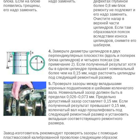
блока. Если на блоке
надо заменить.
дефектах глубиной
появились трещины,
более 0,8 мм блок
его надо заменить.
ремонту не подлежит и
его надо заменить.
Очистите нагар в
верхней части
цилиндров. Если там
образовался поясок
вследствии износа
цилиндров, снимите его
шабером.
4.
Замерьте диаметры цилиндров в двух
перпендикулярных плоскостях (вдоль и поперек
блока цилиндров) и четырех поясах (см.
примечание 2). Если полученный результат хотя
бы в одном цилиндре превышает номинальный
более чем на 0,15 мм, надо расточить цилиндры
под следующий ремонтный размер.
5.
Проверьте зазоры между вкладышами
коренных подшипников и шейками коленчатого
вала. Номинальный зазор должен быть в
пределах 0,026–0,073 мм. Предельно
допустимый зазор составляет 0,15 мм. Если
полученный результат превышает 0,15 мм,
коленчатый вал надо прошлифовать под
следующий ремонтный размер и установить
вкладыши соответствующего ремонтного
размера.
Завод-изготовитель рекомендует проверять зазоры с помощью
пластмассовой калиброванной проволоки следующим образом: