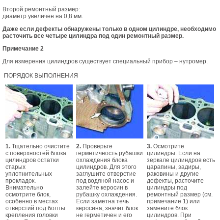
Второй ремонтный размер:
диаметр увеличен на 0,8 мм.
Даже если дефекты обнаружены только в одном цилиндре, необходимо
расточить все четыре цилиндра под один ремонтный размер.
Примечание 2
Для измерения цилиндров существует специальный прибор – нутромер.
ПОРЯДОК ВЫПОЛНЕНИЯ
1.
Тщательно очистите
2.
Проверьте
3.
Осмотрите
с поверхностей блока
герметичность рубашки
цилиндры. Если на
цилиндров остатки
охлаждения блока
зеркале цилиндров есть
старых
цилиндров. Для этого
царапины, задиры,
уплотнительных
заглушите отверстие
раковины и другие
прокладок.
под водяной насос и
дефекты, расточите
Внимательно
залейте керосин в
цилиндры под
осмотрите блок,
рубашку охлаждения.
ремонтный размер (см.
особенно в местах
Если заметна течь
примечание 1) или
отверстий под болты
керосина, значит блок
замените блок
крепления головки
не герметичен и его
цилиндров. При