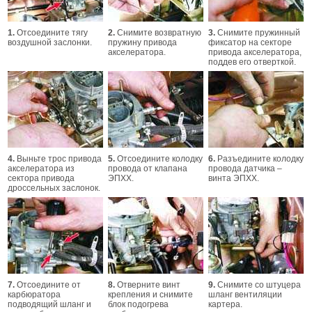
1.
Отсоедините тягу
2.
Снимите возвратную
3.
Снимите пружинный
воздушной заслонки.
пружину привода
фиксатор на секторе
акселератора.
привода акселератора,
поддев его отверткой.
4.
Выньте трос привода
5.
Отсоедините колодку
6.
Разъедините колодку
акселератора из
провода от клапана
провода датчика –
сектора привода
ЭПХХ.
винта ЭПХХ.
дроссельных заслонок.
7.
Отсоедините от
8.
Отверните винт
9.
Снимите со штуцера
карбюратора
крепления и снимите
шланг вентиляции
подводящий шланг и
блок подогрева
картера.