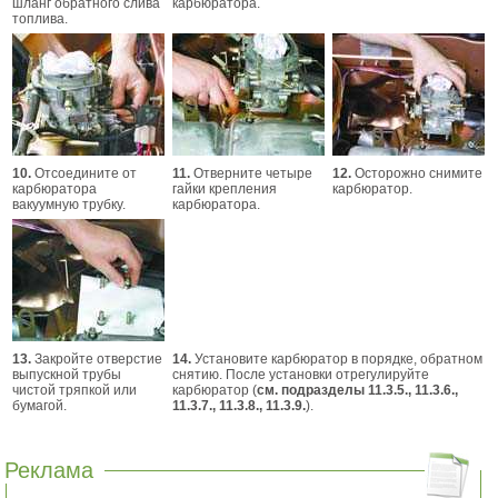
шланг обратного слива
карбюратора.
топлива.
10.
Отсоедините от
11.
Отверните четыре
12.
Осторожно снимите
карбюратора
гайки крепления
карбюратор.
вакуумную трубку.
карбюратора.
13.
Закройте отверстие
14.
Установите карбюратор в порядке, обратном
выпускной трубы
снятию. После установки отрегулируйте
чистой тряпкой или
карбюратор (
см. подразделы 11.3.5.,
11.3.6.,
бумагой.
11.3.7.,
11.3.8.,
11.3.9.
).
Реклама