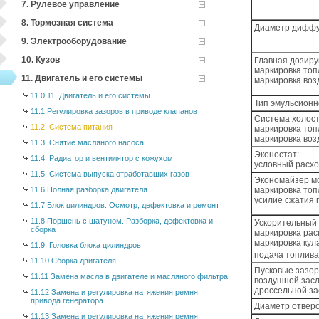
7. Рулевое управление
8. Тормозная система
Диаметр диффу
9. Электрооборудование
10. Кузов
Главная дозир
маркировка топ
11. Двигатель и его системы
маркировка воз
11.0 11. Двигатель и его системы
Тип эмульсионн
11.1 Регулировка зазоров в приводе клапанов
Система холост
11.2. Система питания
маркировка топ
маркировка воз
11.3. Снятие масляного насоса
Эконостат:
11.4. Радиатор и вентилятор с кожухом
условный расхо
11.5. Система выпуска отработавших газов
Экономайзер м
11.6 Полная разборка двигателя
маркировка топ
усилие сжатия 
11.7 Блок цилиндров. Осмотр, дефектовка и ремонт
11.8 Поршень с шатуном. Разборка, дефектовка и
Ускорительный 
сборка
маркировка ра
маркировка кул
11.9. Головка блока цилиндров
подача топлива 
11.10 Сборка двигателя
Пусковые зазор
11.11 Замена масла в двигателе и масляного фильтра
воздушной засл
дроссельной за
11.12 Замена и регулировка натяжения ремня
привода генератора
Диаметр отверс
11.13 Замена и регулировка натяжения ремня