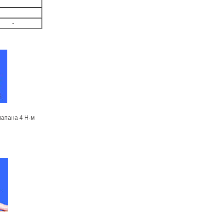
-
лапана 4 Н·м