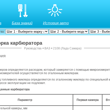
а
База знаний
История авто
тва:
борка карбюратора
Руководства
￫
ВАЗ
￫
2108 (Лада Самара)
НИЯ
леров определяется расходом, который замеряется с помощью микроизмерит
оизмерителей осуществляется по эталонным жиклерам.
 топливного жиклера определяется по эталонному жиклеру по специальной 
ессе эксплуатации не подлежит.
данные карбюратора
Параметр
Первая камера
Вт
тельной камеры, мм