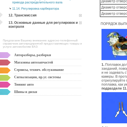
Диаметр отверс
привода распределительного вала
Диаметр отверс
11.14. Регулировка карбюратора
Диаметр отверс
12. Трансмиссия
13. Основные данные для регулировок и
ПОРЯДОК ВЫП
контроля
Предлагаем Вашему вниманию адресно-телефонный
справочник автопредприятий предоставляющих товары и
услуги автомобилям ВАЗ:
Авторазборы, разборки
Магазины автозапчастей
1.
Поплавок дол
заеданий, пово
Сервисы, технич. обслуживание
и не задевать 
камеры. В прот
Сигнализации, пр.уг. системы
отрегулируйте
Тюнинг авто
поплавка, как 
подразделе 11.
Шины и диски