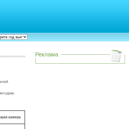
Реклама
елей.
методике.
орая камера