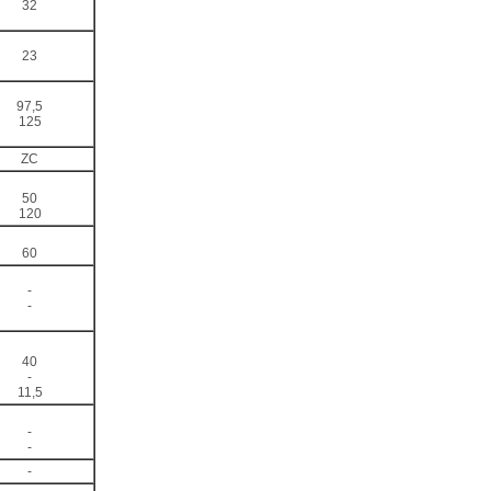
32
23
97,5
125
ZC
50
120
60
-
-
40
-
11,5
-
-
-