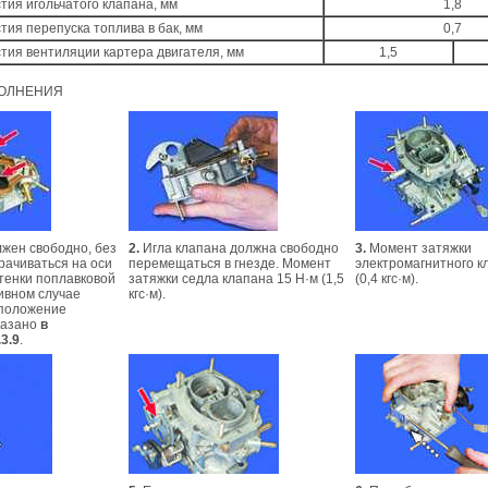
тия игольчатого клапана, мм
1,8
тия перепуска топлива в бак, мм
0,7
тия вентиляции картера двигателя, мм
1,5
ОЛНЕНИЯ
жен свободно, без
2.
Игла клапана должна свободно
3.
Момент затяжки
рачиваться на оси
перемещаться в гнезде. Момент
электромагнитного к
стенки поплавковой
затяжки седла клапана 15 Н·м (1,5
(0,4 кгс·м).
ивном случае
кгс·м).
 положение
указано
в
3.9
.