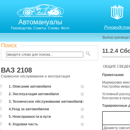
Автомануалы
Руководств
Руководства. Советы. Схемы. Фото
Выбор руководс
Поиск
11.2.4 С
11.3.4. Сборка карбюратора
ОБЩИЕ СВЕДЕ
ВАЗ 2108
Примечания
Сервисное обслуживание и эксплуатация
Маркировка жик
1. Описание автомобиля
Настройка микр
2. Эксплуатация автомобиля
Условный расход
Контролю в проц
3. Техническое обслуживание автомобиля
Тарировочные 
4.Уход за автомобилем
5. Неисправности в пути
6. Ходовая часть
Диаметр смеси