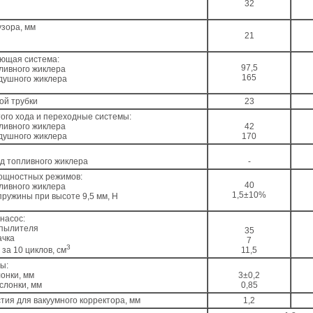
32
зора, мм
21
ующая система:
97,5
ливного жиклера
165
душного жиклера
ой трубки
23
ого хода и переходные системы:
ливного жиклера
42
душного жиклера
170
д топливного жиклера
-
ощностных режимов:
40
ливного жиклера
1,5±10%
пружины при высоте 9,5 мм, Н
насос:
спылителя
35
ачка
7
3
за 10 циклов, см
11,5
ы:
онки, мм
3±0,2
слонки, мм
0,85
тия для вакуумного корректора, мм
1,2