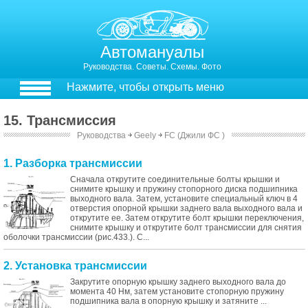
Автомануалы
Руководства. Советы. Схемы. Фото
Нажмите, чтобы открыть меню
15. Трансмиссия
Руководства
￫
Geely
￫
FC (Джили ФС )
1. Разборка трансмиссии
Сначала открутите соединительные болты крышки и
снимите крышку и пружину стопорного диска подшипника
выходного вала. Затем, установите специальный ключ в 4
отверстия опорной крышки заднего вала выходного вала и
открутите ее. Затем открутите болт крышки переключения,
снимите крышку и открутите болт трансмиссии для снятия
оболочки трансмиссии (рис.433.). С...
2. Установка трансмиссии
Закрутите опорную крышку заднего выходного вала до
момента 40 Нм, затем установите стопорную пружину
подшипника вала в опорную крышку и затяните ...