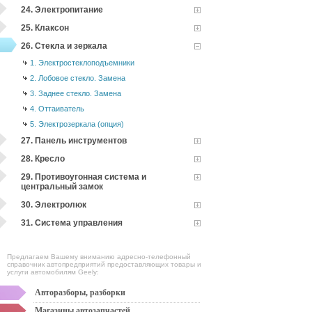
24. Электропитание
25. Клаксон
26. Стекла и зеркала
1. Электростеклоподъемники
2. Лобовое стекло. Замена
3. Заднее стекло. Замена
4. Оттаиватель
5. Электрозеркала (опция)
27. Панель инструментов
28. Кресло
29. Противоугонная система и
центральный замок
30. Электролюк
31. Система управления
Предлагаем Вашему вниманию адресно-телефонный
справочник автопредприятий предоставляющих товары и
услуги автомобилям Geely:
Авторазборы, разборки
Магазины автозапчастей