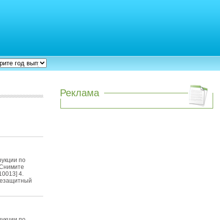
Реклама
рукции по
 Снимите
10013] 4.
цезащитный
рукции по