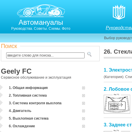
Автомануалы
Руководств
Руководства. Советы. Схемы. Фото
Выбор руководс
Поиск
26. Стекл
Geely FC
1. Электро
(Категория). Сп
Сервисное обслуживание и эксплуатация
1. Общая информация
2. Лобовое 
2. Топливная система
3. Система контроля выхлопа
4. Двигатель
5. Выхлопная система
3. Заднее с
6. Охлаждение