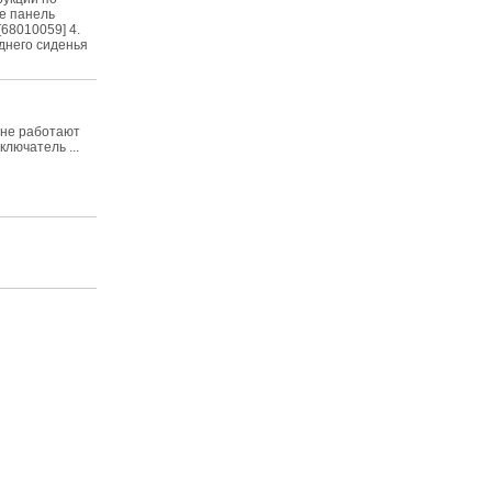
те панель
[68010059] 4.
днего сиденья
 не работают
ключатель ...