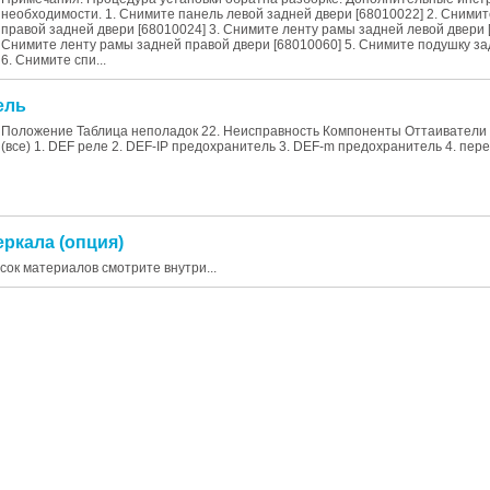
необходимости. 1. Снимите панель левой задней двери [68010022] 2. Сними
правой задней двери [68010024] 3. Снимите ленту рамы задней левой двери 
Снимите ленту рамы задней правой двери [68010060] 5. Снимите подушку за
6. Снимите спи...
ель
Положение Таблица неполадок 22. Неисправность Компоненты Оттаиватели
(все) 1. DEF реле 2. DEF-IP предохранитель 3. DEF-m предохранитель 4. пере
еркала (опция)
исок материалов смотрите внутри...