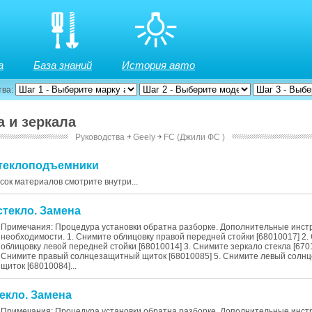
а
База знаний
История авто
тва:
а и зеркала
Руководства
￫
Geely
￫
FC (Джили ФС )
стеклоподъемники
исок материалов смотрите внутри...
стекло. Замена
Примечания: Процедура установки обратна разборке. Дополнительные инст
необходимости. 1. Снимите облицовку правой передней стойки [68010017] 2.
облицовку левой передней стойки [68010014] 3. Снимите зеркало стекла [670
Снимите правый солнцезащитный щиток [68010085] 5. Снимите левый солн
щиток [68010084]...
текло. Замена
Примечания: Процедура установки обратна разборке. Дополнительные инст