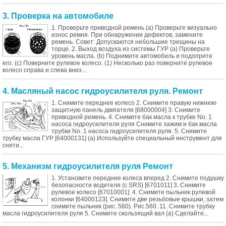
3. Проверка на автомобиле
1. Проверьте приводной ремень (а) Проверьте визуально
износ ремня. При обнаружении дефектов, замените
ремень. Совет: Допускаются небольшие трещины на
торце. 2. Выход воздуха из системы ГУР (a) Проверьте
уровень масла. (b) Поднимите автомобиль и подоприте
его. (c) Поверните рулевое колесо. (1) Несколько раз поверните рулевое
колесо справа и слева вниз...
4. Масляный насос гидроусилителя руля. Ремонт
1. Снимите переднее колесо 2. Снимите правую нижнюю
защитную панель двигателя [68000004] 3. Снимите
приводной ремень. 4. Снимите бак масла к трубке No. 1
насоса гидроусилителя руля Снимите зажим и бак масла
трубки No. 1 насоса гидроусилителя руля. 5. Снимите
трубку масла ГУР [64000131] (a) Используйте специальный инструмент для
сняти...
5. Механизм гидроусилителя руля Ремонт
1. Установите передние колеса вперед 2. Снимите подушку
безопасности водителя (с SRS) [6701011] 3. Снимите
рулевое колесо [67010001]. 4. Снимите пыльник рулевой
колонки [64000123]. Снимите две резьбовые крышки, затем
снимите пыльник (рис. 560). Рис.560. 11. Снимите трубку
масла гидроусилителя руля 5. Снимите скользящий вал (a) Сделайте...