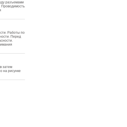
ежду разъемами
: Проводимость
и
сти. Работы по
сности. Перед
асности.
нимания
ов затем
но на рисунке