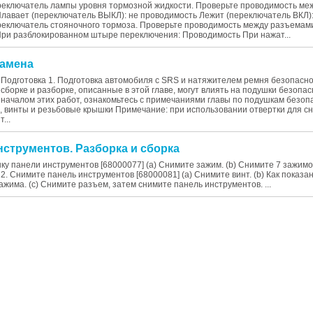
ереключатель лампы уровня тормозной жидкости. Проверьте проводимость м
Плавает (переключатель ВЫКЛ): не проводимость Лежит (переключатель ВКЛ)
ереключатель стояночного тормоза. Проверьте проводимость между разъемам
При разблокированном штыре переключения: Проводимость При нажат...
Замена
Подготовка 1. Подготовка автомобиля с SRS и натяжителем ремня безопасно
сборке и разборке, описанные в этой главе, могут влиять на подушки безопа
началом этих работ, ознакомьтесь с примечаниями главы по подушкам безоп
, винты и резьбовые крышки Примечание: при использовании отвертки для с
...
нструментов. Разборка и сборка
ку панели инструментов [68000077] (a) Снимите зажим. (b) Снимите 7 зажим
 2. Снимите панель инструментов [68000081] (a) Снимите винт. (b) Как показа
зажима. (c) Снимите разъем, затем снимите панель инструментов. ...