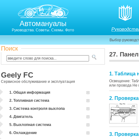
Автомануалы
Руководств
Руководства. Советы. Схемы. Фото
Выбор руководс
Поиск
27. Пане
Geely FC
1. Таблица
Освещение: Табл
Сервисное обслуживание и эксплуатация
или провода Не г
1. Общая информация
2. Проверк
2. Топливная система
3. Система контроля выхлопа
4. Двигатель
5. Выхлопная система
6. Охлаждение
3. Проверка