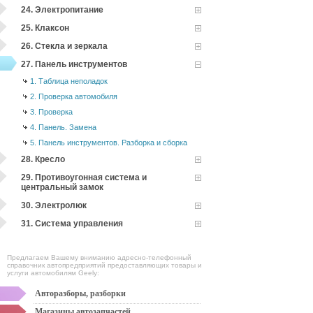
24. Электропитание
25. Клаксон
26. Стекла и зеркала
27. Панель инструментов
1. Таблица неполадок
2. Проверка автомобиля
3. Проверка
4. Панель. Замена
5. Панель инструментов. Разборка и сборка
28. Кресло
29. Противоугонная система и
центральный замок
30. Электролюк
31. Система управления
Предлагаем Вашему вниманию адресно-телефонный
справочник автопредприятий предоставляющих товары и
услуги автомобилям Geely:
Авторазборы, разборки
Магазины автозапчастей