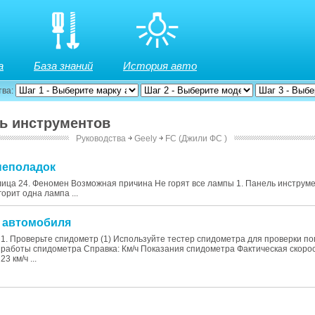
а
База знаний
История авто
тва:
ль инструментов
Руководства
￫
Geely
￫
FC (Джили ФС )
 неполадок
ица 24. Феномен Возможная причина Не горят все лампы 1. Панель инструме
орит одна лампа ...
а автомобиля
1. Проверьте спидометр (1) Используйте тестер спидометра для проверки п
работы спидометра Справка: Км/ч Показания спидометра Фактическая скорост
23 км/ч ...