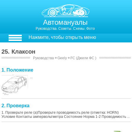
Автомануалы
Руководства. Советы. Схемы. Фото
Нажмите, чтобы открыть меню
25. Клаксон
Руководства
￫
Geely
￫
FC (Джили ФС )
1. Положение
...
2. Проверка
1. Проверьте реле (а)Проверьте проводимость реле (отметка: HORN)
Условие Контакты ампервольтметра Состояние Норма 1-2 Проводимость ...