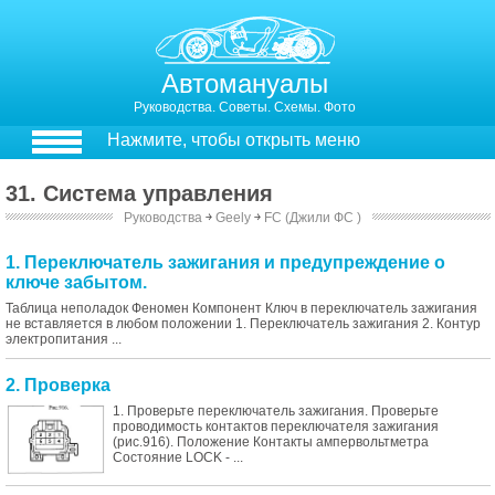
Автомануалы
Руководства. Советы. Схемы. Фото
Нажмите, чтобы открыть меню
31. Система управления
Руководства
￫
Geely
￫
FC (Джили ФС )
1. Переключатель зажигания и предупреждение о
ключе забытом.
Таблица неполадок Феномен Компонент Ключ в переключатель зажигания
не вставляется в любом положении 1. Переключатель зажигания 2. Контур
электропитания ...
2. Проверка
1. Проверьте переключатель зажигания. Проверьте
проводимость контактов переключателя зажигания
(рис.916). Положение Контакты ампервольтметра
Состояние LOCK - ...